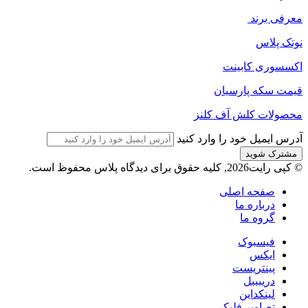
معرفی برند
نوتک پلاس
اکسسوری کابینت
قیمت سکه پارسیان
محصولات کلش آف کلنز
آدرس ایمیل خود را وارد کنید
© کپی رایت2026, کلیه حقوق برای دیدگاه پلاس محفوظ است.
صفحه اصلی
درباره ما
گروه ما
فیسبوک
ایکس
پینتریست
دریبببل
لینکداین
تصاویر فلیکر