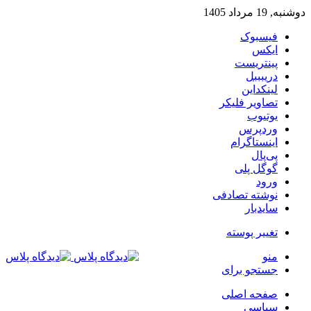
دوشنبه, 19 مرداد 1405
فیسبوک
ایکس
پینتریست
دریبببل
لینکداین
تصاویر فلیکر
یوتیوب
وردپرس
اینستاگرام
پی‌پال
گوگل پلی
ورود
نوشته تصادفی
سایدبار
تغییر پوسته
منو
جستجو برای
صفحه اصلی
سیاسی