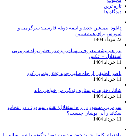
محبوب
تازه ترین
دیدگاه ها
دانلود انیمیشن جدید و انیمه دوبله فارسی: سرگرمی و
آموزش برای همه سنین
22 مرداد 1404
پدر هنرپیشه معروف مهمان ویژه در جشن تولد سرمربی
استقلال + عکس
11 خرداد 1404
ناصر الخلیفی از جاه طلبی جدید psg رونمایی کرد
11 خرداد 1404
شانا، دخترم، تو ستاره زندگی من خواهی ماند
11 خرداد 1404
سرمربی مشهور در راه استقلال/ نقش سیدورف در انتخاب
سکاندار آبی پوشان چیست؟
11 خرداد 1404
راهنمای کامل خرید خودرو دست دوم؛ چگونه ماشین سالم را