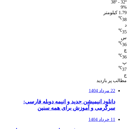
38º - 32º
9%
1.79 کیلومتر
℃
38
د
℃
35
س
℃
36
چ
℃
36
پ
℃
37
ج
مطالب پر بازدید
22 مرداد 1404
دانلود انیمیشن جدید و انیمه دوبله فارسی:
سرگرمی و آموزش برای همه سنین
11 خرداد 1404