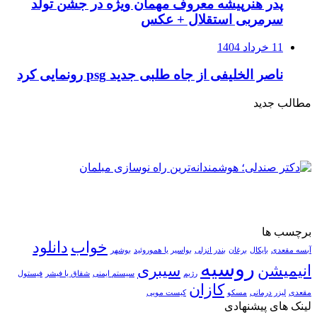
پدر هنرپیشه معروف مهمان ویژه در جشن تولد
سرمربی استقلال + عکس
11 خرداد 1404
ناصر الخلیفی از جاه طلبی جدید psg رونمایی کرد
مطالب جدید
برچسب ها
خواب
دانلود
آبسه مقعدی
بایکال
برغان
بندر انزلی
بواسیر یا هموروئید
بوشهر
روسیه
انیمیشن
سیبری
رژیم
سیستم ایمنی
شقاق یا فیشر
فیستول
کازان
مقعدی
لیزر درمانی
مسکو
کیست مویی
لینک های پیشنهادی