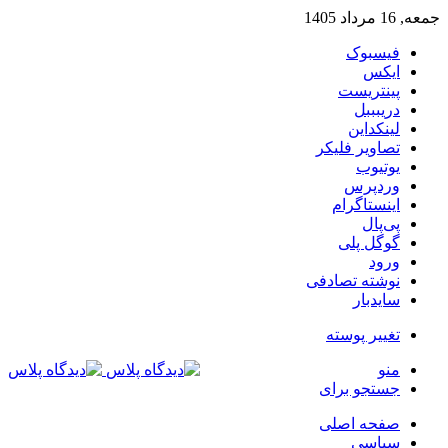
جمعه, 16 مرداد 1405
فیسبوک
ایکس
پینتریست
دریبببل
لینکداین
تصاویر فلیکر
یوتیوب
وردپرس
اینستاگرام
پی‌پال
گوگل پلی
ورود
نوشته تصادفی
سایدبار
تغییر پوسته
منو
جستجو برای
صفحه اصلی
سیاسی