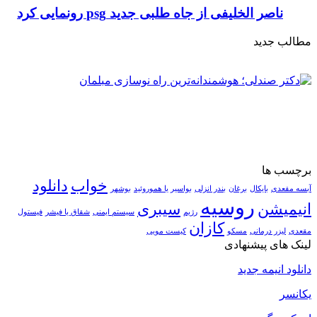
ناصر الخلیفی از جاه طلبی جدید psg رونمایی کرد
مطالب جدید
برچسب ها
خواب
دانلود
آبسه مقعدی
بایکال
برغان
بندر انزلی
بواسیر یا هموروئید
بوشهر
روسیه
انیمیشن
سیبری
رژیم
سیستم ایمنی
شقاق یا فیشر
فیستول
کازان
مقعدی
لیزر درمانی
مسکو
کیست مویی
لینک های پیشنهادی
دانلود انیمه جدید
یکانسر