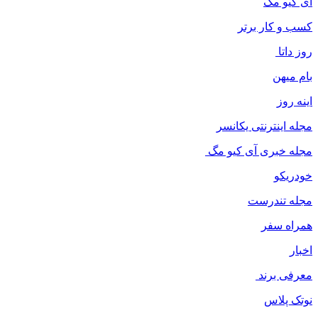
ای کیو مگ
کسب و کار برتر
روز داتا
بام میهن
اینه روز
مجله اینترنتی یکانسر
مجله خبری آی کیو مگ
خودریکو
مجله‌ تندرست
همراه سفر
اخبار
معرفی برند
نوتک پلاس