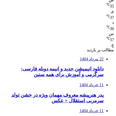
℃
35
ی
℃
37
د
℃
36
س
℃
37
چ
مطالب پر بازدید
22 مرداد 1404
دانلود انیمیشن جدید و انیمه دوبله فارسی:
سرگرمی و آموزش برای همه سنین
11 خرداد 1404
پدر هنرپیشه معروف مهمان ویژه در جشن تولد
سرمربی استقلال + عکس
11 خرداد 1404