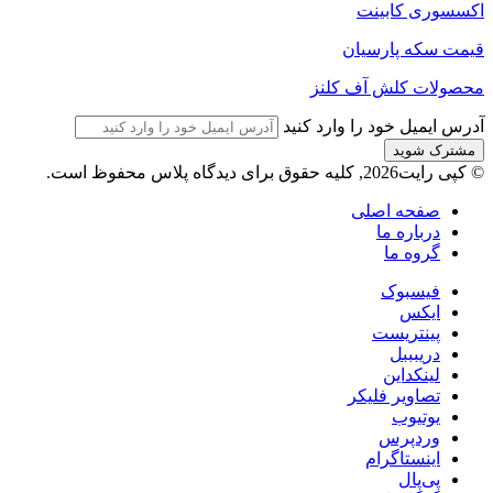
اکسسوری کابینت
قیمت سکه پارسیان
محصولات کلش آف کلنز
آدرس ایمیل خود را وارد کنید
© کپی رایت2026, کلیه حقوق برای دیدگاه پلاس محفوظ است.
صفحه اصلی
درباره ما
گروه ما
فیسبوک
ایکس
پینتریست
دریبببل
لینکداین
تصاویر فلیکر
یوتیوب
وردپرس
اینستاگرام
پی‌پال