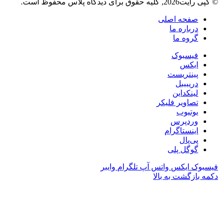
© کپی رایت2026, کلیه حقوق برای دیدگاه پلاس محفوظ است.
صفحه اصلی
درباره ما
گروه ما
فیسبوک
ایکس
پینتریست
دریبببل
لینکداین
تصاویر فلیکر
یوتیوب
وردپرس
اینستاگرام
پی‌پال
گوگل پلی
فیسبوک
ایکس
واتس آپ
تلگرام
وایبر
دکمه بازگشت به بالا