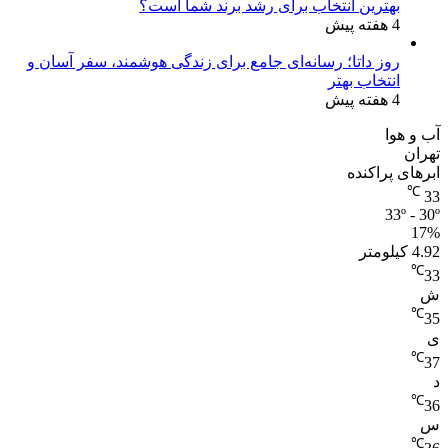
بهترین انتخاب برای رشد برند شما است؟
4 هفته پیش
روز داتا؛ رسانه‌ای جامع برای زندگی هوشمند، سفر آسان و
انتخاب بهتر
4 هفته پیش
آب و هوا
تهران
ابرهای پراکنده
℃
33
33º - 30º
17%
4.92 کیلومتر
℃
33
ش
℃
35
ی
℃
37
د
℃
36
س
℃