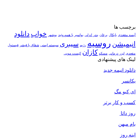
برچسب ها
خواب
دانلود
آبسه مقعدی
بایکال
برغان
بندر انزلی
بواسیر یا هموروئید
بوشهر
روسیه
انیمیشن
سیبری
رژیم
سیستم ایمنی
شقاق یا فیشر
فیستول
کازان
مقعدی
لیزر درمانی
مسکو
کیست مویی
لینک های پیشنهادی
دانلود انیمه جدید
یکانسر
ای کیو مگ
کسب و کار برتر
روز داتا
بام میهن
اینه روز