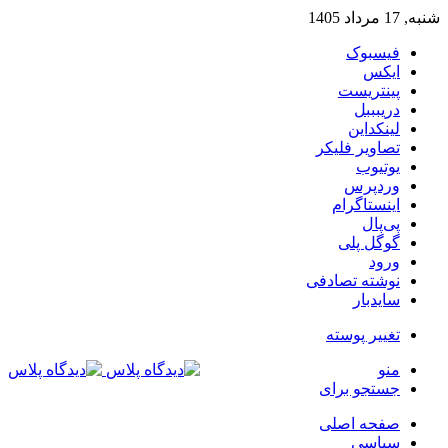
شنبه, 17 مرداد 1405
فیسبوک
ایکس
پینتریست
دریبببل
لینکداین
تصاویر فلیکر
یوتیوب
وردپرس
اینستاگرام
پی‌پال
گوگل پلی
ورود
نوشته تصادفی
سایدبار
تغییر پوسته
منو
جستجو برای
صفحه اصلی
سیاسی