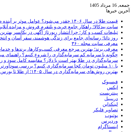
جمعه, 16 مرداد 1405
آخرین خبرها
قیمت طلا در سال ۱۴۰۶ چقدر می‌شود؟ عوامل موثر بر آینده طلا
سایت بیدکالا؛ راهکار جامع خرید،و پلتفرم فروش و مزایده آنلاین 
تبلیغات کسب و کار؛ چرا انتشار رپورتاژ آگهی در یکانسر بهتری
روز داتا؛ رسانه‌ای جامع برای زندگی هوشمند، سفر آسان و انتخ
معرفی سایت مجله ۳۶۰
معرفی برند؛ بهترین مرجع معرفی کسب‌وکارها، برندها و خدمات
چگونه با سرمایه کم سرمایه‌گذاری را شروع کنیم؟ راهنمای مبت
سرمایه‌گذاری در طلا بهتر است یا دلار؟ مقایسه کامل سود و 
با ۱۰ میلیون تومان کجا سرمایه‌گذاری کنیم؟ بررسی سودآورترین گزینه‌ها
بهترین روش‌های سرمایه‌گذاری در سال ۱۴۰۵؛ از طلا تا بورس و ارز دیجیتال
فیسبوک
ایکس
پینتریست
دریبببل
لینکداین
تصاویر فلیکر
یوتیوب
وردپرس
اینستاگرام