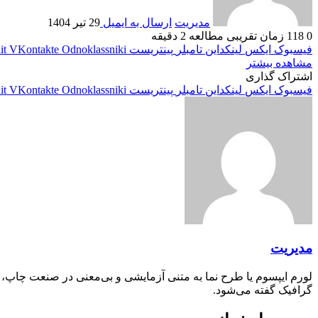
مدیریت
ارسال به ایمیل
29 تیر 1404
0
118
زمان تقریبی مطالعه 2 دقیقه
فیسبوک
ایکس
لینکداین
تامبلر
پینتریست
Odnoklassniki
VKontakte
it
مشاهده بیشتر
اشتراک گذاری
فیسبوک
ایکس
لینکداین
تامبلر
پینتریست
Odnoklassniki
VKontakte
it
مدیریت
لورم ایپسوم یا طرح‌ نما به متنی آزمایشی و بی‌معنی در صنعت چاپ،
گرافیک گفته می‌شود.