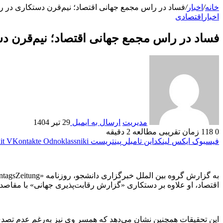
خانه
/
اخبار
/
فساد در راس مجمع جهانی اقتصاد؛ نیم‌قرن دستکاری در رتب
اخبار
اقتصادی
فساد در راس مجمع جهانی اقتصاد؛ نیم‌قرن دست
مدیریت
ارسال به ایمیل
29 تیر 1404
0
118
زمان تقریبی مطالعه 2 دقیقه
فیسبوک
ایکس
لینکداین
تامبلر
پینتریست
Odnoklassniki
VKontakte
it
اقتصاد، او علاوه بر دستکاری «گزارش رقابت‌پذیری جهانی» با مقاصد س
این تحقیقات همچنین نشان می‌دهد که همسر وی نیز به‌رغم عدم تصد