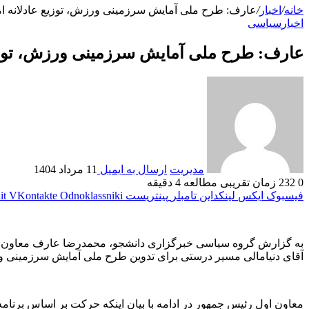
خانه
/
اخبار
/
عارف: طرح ملی آمایش سرزمینی ورزش، توزیع عادلانه امک
اخبار
سیاسی
عارف: طرح ملی آمایش سرزمینی ورزش، توزیع 
مدیریت
ارسال به ایمیل
11 مرداد 1404
0
232
زمان تقریبی مطالعه 4 دقیقه
فیسبوک
ایکس
لینکداین
تامبلر
پینتریست
Odnoklassniki
VKontakte
it
به گزارش گروه سیاسی خبرگزاری دانشجو، محمدرضا عارف معاون او
آقای دنیامالی مسیر درستی برای تدوین طرح ملی آمایش سرزمینی
معاون اول رئیس جمهور در ادامه با بیان اینکه حرکت بر اساس برنامه 