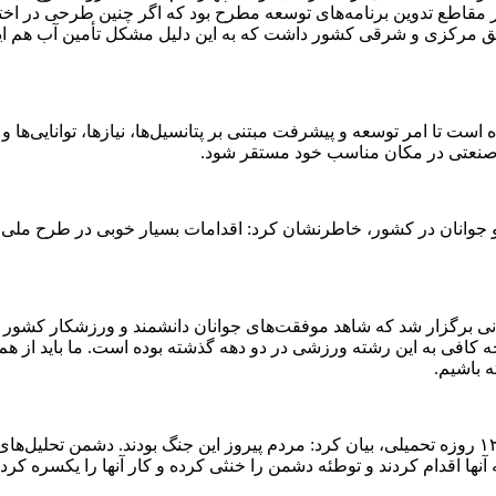
، تا مقطعی موفق به تهیه آن نشده بودیم. همواره از دهه ۶۰ و در مقاطع تدوین برنامه‌های توسعه مطرح
رکزی و شرقی کشور داشت که به این دلیل مشکل تأمین آب هم ایجاد 
ا امر توسعه و پیشرفت مبتنی بر پتانسیل‌ها، نیازها، توانایی‌ها و هم
ر صنعتی در مکان مناسب خود مستقر شود.
 جوانان در کشور، خاطرنشان کرد: اقدامات بسیار خوبی در طرح ملی
برگزار شد که شاهد موفقت‌های جوانان دانشمند و ورزشکار کشور در 
افی به این رشته ورزشی در دو دهه گذشته بوده است. ما باید از هم ا
 باشیم.
عارف با تقدیر از ورزشکاران و جوانان برای حضور ارزشمند در جنگ ۱۲ روزه تحمیلی، بیان کرد: مردم پیر
نها اقدام کردند و توطئه دشمن را خنثی کرده و کار آنها را یکسره کردن