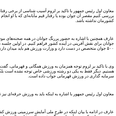
معاون اول رئیس جمهور با تاکید بر لزوم آسیب شناسی از برخی رفتار‌
بررسی کنیم مقصر آن جوان بوده یا رفتار قیم مآبانه‌ای که با او انج
کشورمان نداشته باشد.
عارف همچنین با اشاره به حضور پررنگ جوانان در همه صحنه‌های موفق
جوانان برای نقش آفرینی در آینده کشور فراهم کنیم. در اولین جلسه
۵۰۰ جوان متخصص در دست دارد و وزارت ورزش هم باید میدان داری کند. جوانان ما استعداد و توانایی‌ها، هوش و انگیزه زیادی دارند و باید برای آنها زمینه سازی کرد تا برای آینده کشور تربیت شوند.
وی با تاکید بر لزوم توجه همزمان به ورزش همگانی و قهرمانی، گ
هستیم. دیگر فقط به یکی دو رشته ورزشی خاص توجه نشده است بلکه 
سرمایه گذاری در ورزش قهرمانی جواب داده است.
معاون اول رئیس جمهور با اشاره به اینکه باید به ورزش حرفه‌ای نیز ت
عارف در ادامه با بیان اینکه در طرح ملی آمایش سرزمینی ورزش کشور،