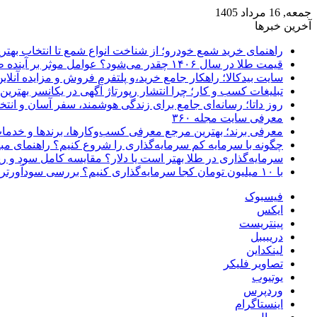
جمعه, 16 مرداد 1405
آخرین خبرها
راهنمای خرید شمع خودرو؛ از شناخت انواع شمع تا انتخاب بهتر
قیمت طلا در سال ۱۴۰۶ چقدر می‌شود؟ عوامل موثر بر آینده طلا
سایت بیدکالا؛ راهکار جامع خرید،و پلتفرم فروش و مزایده آنلاین 
تبلیغات کسب و کار؛ چرا انتشار رپورتاژ آگهی در یکانسر بهتری
روز داتا؛ رسانه‌ای جامع برای زندگی هوشمند، سفر آسان و انتخ
معرفی سایت مجله ۳۶۰
معرفی برند؛ بهترین مرجع معرفی کسب‌وکارها، برندها و خدمات
چگونه با سرمایه کم سرمایه‌گذاری را شروع کنیم؟ راهنمای مبت
سرمایه‌گذاری در طلا بهتر است یا دلار؟ مقایسه کامل سود و 
با ۱۰ میلیون تومان کجا سرمایه‌گذاری کنیم؟ بررسی سودآورترین گزینه‌ها
فیسبوک
ایکس
پینتریست
دریبببل
لینکداین
تصاویر فلیکر
یوتیوب
وردپرس
اینستاگرام