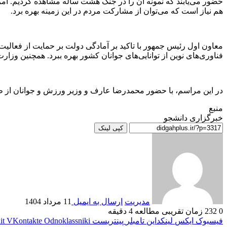
حضور می‌یابند که نمونه آن را در جنگ هشت ساله مشاهده کردیم. امر
هم نیاز است که می‌توان از مشارکت مردم در این زمینه بهره برد.
معاون اول رئیس جمهور با تاکید بر آمادگی دولت بر حمایت از فعال
فناوری‌های نوین از توانایی‌های جوانان کشور بهره ببرد. همچنین وز
در این مراسم، با حضور محمدرضا عارف و وزیر ورزش و جوانان از 
منبع
خبرگزاری دانشجو
کپی لینک
مدیریت
ارسال به ایمیل
11 مرداد 1404
0
232
زمان تقریبی مطالعه 4 دقیقه
فیسبوک
ایکس
لینکداین
تامبلر
پینتریست
Odnoklassniki
VKontakte
it