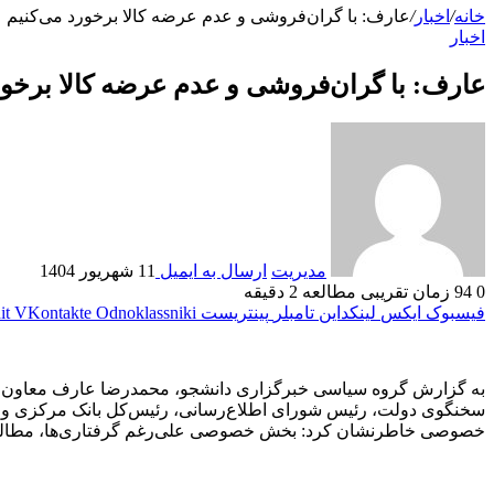
خانه
/
اخبار
/
عارف: با گران‌فروشی و عدم عرضه کالا برخورد می‌کنیم
اخبار
عارف: با گران‌فروشی و عدم عرضه کالا برخور
مدیریت
ارسال به ایمیل
11 شهریور 1404
0
94
زمان تقریبی مطالعه 2 دقیقه
فیسبوک
ایکس
لینکداین
تامبلر
پینتریست
Odnoklassniki
VKontakte
it
به گزارش گروه سیاسی خبرگزاری دانشجو، محمدرضا عارف معاون اول 
سخنگوی دولت، رئیس شورای اطلاع‌رسانی، رئیس‌کل بانک مرکزی و معا
خصوصی خاطرنشان کرد: بخش خصوصی علی‌رغم گرفتاری‌ها، مطالبات و مشکلات در حوزه عرض