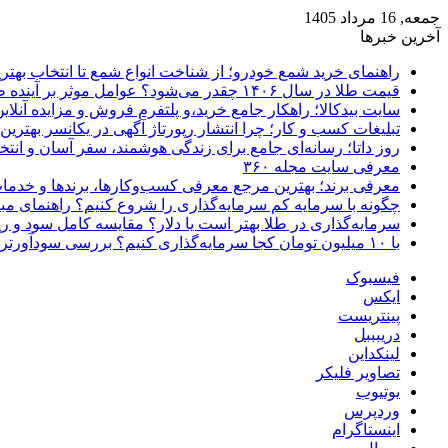
جمعه, 16 مرداد 1405
آخرین خبرها
راهنمای خرید شمع خودرو؛ از شناخت انواع شمع تا انتخاب بهتر
قیمت طلا در سال ۱۴۰۶ چقدر می‌شود؟ عوامل موثر بر آینده طلا
سایت بیدکالا؛ راهکار جامع خرید،و پلتفرم فروش و مزایده آنلاین 
تبلیغات کسب و کار؛ چرا انتشار رپورتاژ آگهی در یکانسر بهتری
روز داتا؛ رسانه‌ای جامع برای زندگی هوشمند، سفر آسان و انتخ
معرفی سایت مجله ۳۶۰
معرفی برند؛ بهترین مرجع معرفی کسب‌وکارها، برندها و خدمات
چگونه با سرمایه کم سرمایه‌گذاری را شروع کنیم؟ راهنمای مبت
سرمایه‌گذاری در طلا بهتر است یا دلار؟ مقایسه کامل سود و 
با ۱۰ میلیون تومان کجا سرمایه‌گذاری کنیم؟ بررسی سودآورترین گزینه‌ها
فیسبوک
ایکس
پینتریست
دریبببل
لینکداین
تصاویر فلیکر
یوتیوب
وردپرس
اینستاگرام