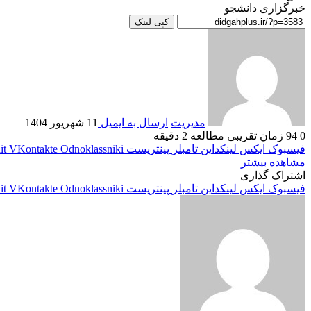
خبرگزاری دانشجو
کپی لینک
مدیریت
ارسال به ایمیل
11 شهریور 1404
0
94
زمان تقریبی مطالعه 2 دقیقه
فیسبوک
ایکس
لینکداین
تامبلر
پینتریست
Odnoklassniki
VKontakte
it
مشاهده بیشتر
اشتراک گذاری
فیسبوک
ایکس
لینکداین
تامبلر
پینتریست
Odnoklassniki
VKontakte
it