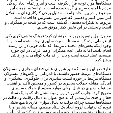
دستگاه‌ها مورد توجه قرار نگرفته است و امروز تمام ابعاد زندگی
مردم با امنیت سایبری گره خورده است و نتوانستیم اهمیت این
موضوع را در بین آحاد جامعه به دلیل برخی کم‌کاری‌های مسئولان
امر تبیین کنیم و ذهنیتی که هنوز بین مسئولین جا افتاده است
مربوط به تفکرات دهه‌های گذشته است که در نتیجه در همگرایی و
انسجام بخشی در این بخش کمتر موفق شدیم.
معاون اول رئیس‌جمهور خاطرنشان کرد: فرهنگ بخشی‌نگری یکی
از عواملی بوده که به مسئله امنیت سایبری توجه نشده است و با
وجود اینکه بخش‌های مختلف مرتبط اقدامات خوبی در این زمینه
انجام دادند، اما به دلیل عدم همگرایی و هم افزایی در این حوزه
منسجم عمل نشده است و باید از اقدامات کوتاه‌مدت و رقابتی
پرهیز کرد.
عارف در این جلسه که دبیر شورای عالی فضای مجازی و مسئولان
دستگاه‌های مرتبط حضور داشتند، با قدردانی از تلاش‌های مسئولان
دستگاه مرتبط در حوزه امنیت سایبری برای جلوگیری، پیشگیری و
آمادگی مقابله حملات سایبری در کشور و همچنین تاکید بر اهمیت
مسئولیت‌پذیری در قبال برخی موارد معدود از حملات سایبری،
تصریح کرد: تجارب کشور در این زمینه نشان داد که به یک ستاد
فعال و جدی نیازمندیم که به هیچ عنوان به دنبال رقابت و دخالت در
دستگاه‌ها نیست چراکه دولت به دنبال موازی کاری با هیچ بخشی
نبوده که درنهایت لزوم ایجاد یک ستاد مصمم، مساله شناس و با
نیروی‌های متخصص برای حوزه امنیت سایبری در کشور احساس