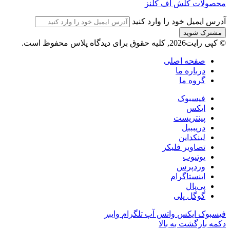
محصولات کلش آف کلنز
آدرس ایمیل خود را وارد کنید
© کپی رایت2026, کلیه حقوق برای دیدگاه پلاس محفوظ است.
صفحه اصلی
درباره ما
گروه ما
فیسبوک
ایکس
پینتریست
دریبببل
لینکداین
تصاویر فلیکر
یوتیوب
وردپرس
اینستاگرام
پی‌پال
گوگل پلی
فیسبوک
ایکس
واتس آپ
تلگرام
وایبر
دکمه بازگشت به بالا