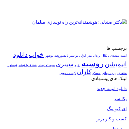
برچسب ها
خواب
دانلود
آبسه مقعدی
بایکال
برغان
بندر انزلی
بواسیر یا هموروئید
بوشهر
روسیه
انیمیشن
سیبری
رژیم
سیستم ایمنی
شقاق یا فیشر
فیستول
کازان
مقعدی
لیزر درمانی
مسکو
کیست مویی
لینک های پیشنهادی
دانلود انیمه جدید
یکانسر
ای کیو مگ
کسب و کار برتر
روز داتا