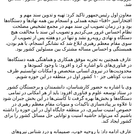
شد.
معاون اول رئیس‌جمهور تاکید کرد: تهیه و تدوین سند مهم و
افتخارآمیز «افتا» نتیجه همدلی و انسجام بین همه نهاد‌ها و دستگاه‌ها
بود و در زمان تصویب این سند مهم در مجمع تشخیص مصلحت
نظام احساس غرور می‌کردیم و تصویب این سند با مخالفت هیچ
دستگاه و نهادی رو‌به‌رو نشد و تنها در دو هفته پس از تصویب از
سوی مقام معظم رهبری ابلاغ شد که نشانگر انسجام، با هم بودن،
همبستگی و احساس مساله مشترک بین مسئولین کشور بود.
عارف همچنین به تجربه موفق همکاری و هماهنگی همه دستگاه‌ها
در فناوری‌های نانو اشاره کرد و افزود: با وجود کمبود‌ها و
محدودیت‌ها در نیروی انسانی متخصص و امکانات توانستیم ظرف
مدت کوتاهی جز ۱۰ کشور اول در منطقه در این حوزه شویم.
وی با اشاره به حضور کارشناسان، دانشمندان و برجستگان کشور
در ستاد توسعه علوم و فناوری افزود: باید از هر امکانی در تمامی
دستگاه‌ها و بخش‌ها بهره گرفت تا کاستی‌ها در این بخش جبران شود
تا علاوه بر پیاده‌سازی تاکیدات و منویات مقام معظم رهبری در
خصوص امنیت سایبری، در منطقه جایگاه اول در این حوزه را داشته
باشیم که می‌تواند حاشیه امنیت و توانایی حل مسائل کشور را برای
کشور ایجاد کند.
عارف ادامه داد: با روحیه خوب، صمیمانه و درد شناس نیرو‌های