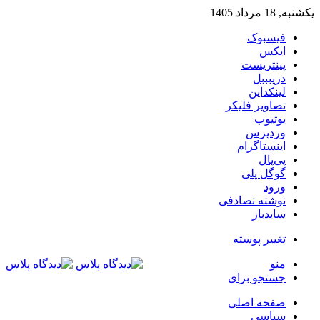
یکشنبه, 18 مرداد 1405
فیسبوک
ایکس
پینتریست
دریبببل
لینکداین
تصاویر فلیکر
یوتیوب
وردپرس
اینستاگرام
پی‌پال
گوگل پلی
ورود
نوشته تصادفی
سایدبار
تغییر پوسته
منو
جستجو برای
صفحه اصلی
سیاسی