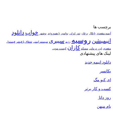
برچسب ها
خواب
دانلود
آبسه مقعدی
بایکال
برغان
بندر انزلی
بواسیر یا هموروئید
بوشهر
روسیه
انیمیشن
سیبری
رژیم
سیستم ایمنی
شقاق یا فیشر
فیستول
کازان
مقعدی
لیزر درمانی
مسکو
کیست مویی
لینک های پیشنهادی
دانلود انیمه جدید
یکانسر
ای کیو مگ
کسب و کار برتر
روز داتا
بام میهن