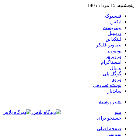
پنجشنبه, 15 مرداد 1405
فیسبوک
ایکس
پینتریست
دریبببل
لینکداین
تصاویر فلیکر
یوتیوب
وردپرس
اینستاگرام
پی‌پال
گوگل پلی
ورود
نوشته تصادفی
سایدبار
تغییر پوسته
منو
جستجو برای
صفحه اصلی
سیاسی