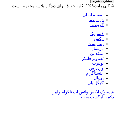
© کپی رایت2026, کلیه حقوق برای دیدگاه پلاس محفوظ است.
صفحه اصلی
درباره ما
گروه ما
فیسبوک
ایکس
پینتریست
دریبببل
لینکداین
تصاویر فلیکر
یوتیوب
وردپرس
اینستاگرام
پی‌پال
گوگل پلی
فیسبوک
ایکس
واتس آپ
تلگرام
وایبر
دکمه بازگشت به بالا