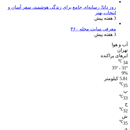
روز داتا؛ رسانه‌ای جامع برای زندگی هوشمند، سفر آسان و
انتخاب بهتر
3 هفته پیش
معرفی سایت مجله ۳۶۰
3 هفته پیش
آب و هوا
تهران
ابرهای پراکنده
℃
34
35º - 31º
9%
5.81 کیلومتر
℃
35
پ
℃
33
ج
℃
32
ش
℃
35
ی