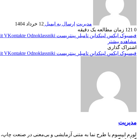
مدیریت
ارسال به ایمیل
12 خرداد 1404
0
121
زمان مطالعه یک دقیقه
فیسبوک
ایکس
لینکداین
تامبلر
پینتریست
Odnoklassniki
VKontakte
it
مشاهده بیشتر
اشتراک گذاری
فیسبوک
ایکس
لینکداین
تامبلر
پینتریست
Odnoklassniki
VKontakte
it
مدیریت
لورم ایپسوم یا طرح‌ نما به متنی آزمایشی و بی‌معنی در صنعت چاپ،