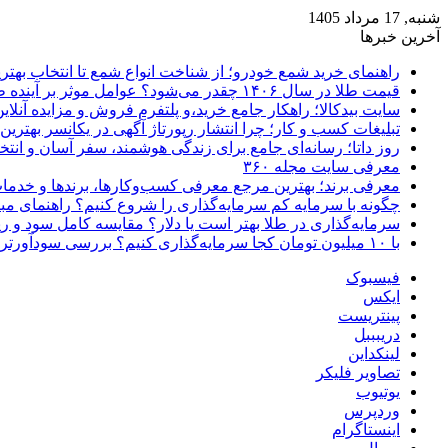
شنبه, 17 مرداد 1405
آخرین خبرها
راهنمای خرید شمع خودرو؛ از شناخت انواع شمع تا انتخاب بهتر
قیمت طلا در سال ۱۴۰۶ چقدر می‌شود؟ عوامل موثر بر آینده طلا
سایت بیدکالا؛ راهکار جامع خرید،و پلتفرم فروش و مزایده آنلاین 
تبلیغات کسب و کار؛ چرا انتشار رپورتاژ آگهی در یکانسر بهتری
روز داتا؛ رسانه‌ای جامع برای زندگی هوشمند، سفر آسان و انتخ
معرفی سایت مجله ۳۶۰
معرفی برند؛ بهترین مرجع معرفی کسب‌وکارها، برندها و خدمات
چگونه با سرمایه کم سرمایه‌گذاری را شروع کنیم؟ راهنمای مبت
سرمایه‌گذاری در طلا بهتر است یا دلار؟ مقایسه کامل سود و 
با ۱۰ میلیون تومان کجا سرمایه‌گذاری کنیم؟ بررسی سودآورترین گزینه‌ها
فیسبوک
ایکس
پینتریست
دریبببل
لینکداین
تصاویر فلیکر
یوتیوب
وردپرس
اینستاگرام