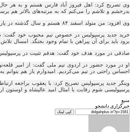
وی تصریح کرد: اهل فیروز آباد فارس هستم و به هر حال
بدرخشم و تلاشم را می‌کنم که به مرتبه‌های بالاتر هم برسم
وی افزود: من متولد اسفند ۸۴ هستم و سال گذشته در پارس جنوبی جم بودم و امسال در هوادار عضویت داشتم.
خرید جدید پرسپولیس در خصوص تیم محبوب خود گفت: در جاه
برود باید برای آن پیراهن با تمام وجود بجنگد. امسال تلاش
صادقی در مورد هدف خود گفت: هدفم تثبیت در پرسپولیس و 
او در مورد حضور در اردوی تیم ملی گفت: از امیر قلعه‌نو
احساس راحتی در تیم می‌کردیم. امیدوارم باز هم بتوانم ب
وینگر جدید پرسپولیس تصریح کرد: با یعقوب براجعه ارتب
پرسپولیسی شوم رقابت با امثال امید عالیشاه و اوستون ار
منبع
خبرگزاری دانشجو
کپی لینک