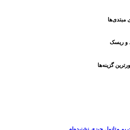
 مبتدی‌ها
د و ریسک
یم متانول چیزی نشنیده‌ام