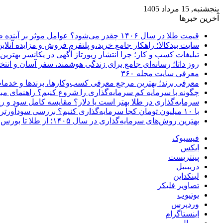
پنجشنبه, 15 مرداد 1405
آخرین خبرها
قیمت طلا در سال ۱۴۰۶ چقدر می‌شود؟ عوامل موثر بر آینده طلا
سایت بیدکالا؛ راهکار جامع خرید،و پلتفرم فروش و مزایده آنلاین 
تبلیغات کسب و کار؛ چرا انتشار رپورتاژ آگهی در یکانسر بهتری
روز داتا؛ رسانه‌ای جامع برای زندگی هوشمند، سفر آسان و انتخ
معرفی سایت مجله ۳۶۰
معرفی برند؛ بهترین مرجع معرفی کسب‌وکارها، برندها و خدمات
چگونه با سرمایه کم سرمایه‌گذاری را شروع کنیم؟ راهنمای مبت
سرمایه‌گذاری در طلا بهتر است یا دلار؟ مقایسه کامل سود و 
با ۱۰ میلیون تومان کجا سرمایه‌گذاری کنیم؟ بررسی سودآورترین گزینه‌ها
بهترین روش‌های سرمایه‌گذاری در سال ۱۴۰۵؛ از طلا تا بورس و ارز دیجیتال
فیسبوک
ایکس
پینتریست
دریبببل
لینکداین
تصاویر فلیکر
یوتیوب
وردپرس
اینستاگرام