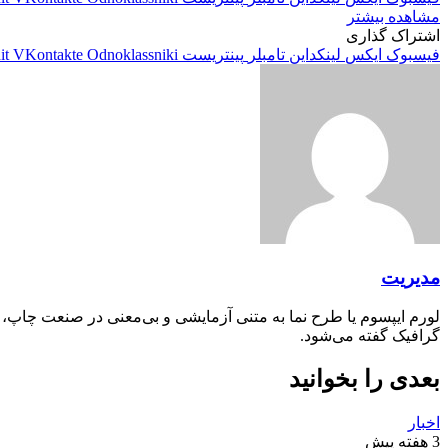
مشاهده بیشتر
اشتراک گذاری
فیسبوک
ایکس
لینکداین
تامبلر
پینتریست
Odnoklassniki
VKontakte
it
مدیریت
لورم ایپسوم یا طرح‌ نما به متنی آزمایشی و بی‌معنی در صنعت چاپ،
گرافیک گفته می‌شود.
بعدی را بخوانید
اخبار
3 هفته پیش