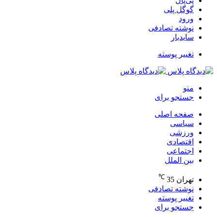
پی‌پال
گوگل پلی
ورود
نوشته تصادفی
سایدبار
تغییر پوسته
منو
جستجو برای
صفحه اصلی
سیاسی
ورزشی
اقتصادی
اجتماعی
بین الملل
℃
تهران
35
نوشته تصادفی
تغییر پوسته
جستجو برای