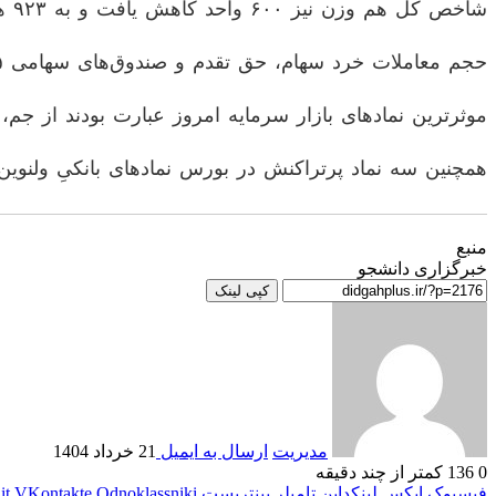
شاخص کل هم وزن نیز ۶۰۰ واحد کاهش یافت و به ۹۲۳ هزار واحد رسید.
حجم معاملات خرد سهام، حق تقدم و صندوق‌های سهامی ۱۳.۵ میلیارد برگه سهم شد و ارزش این معاملات به ۵ هزار و ۹۳۷ میلیارد تومان رسید.
موثرترین نماد‌های بازار سرمایه امروز عبارت بودند از جم
همچنین سه نماد پرتراکنش در بورس نماد‌های بانکیِ ولنوین
منبع
خبرگزاری دانشجو
کپی لینک
مدیریت
ارسال به ایمیل
21 خرداد 1404
0
136
کمتر از چند دقیقه
فیسبوک
ایکس
لینکداین
تامبلر
پینتریست
Odnoklassniki
VKontakte
it