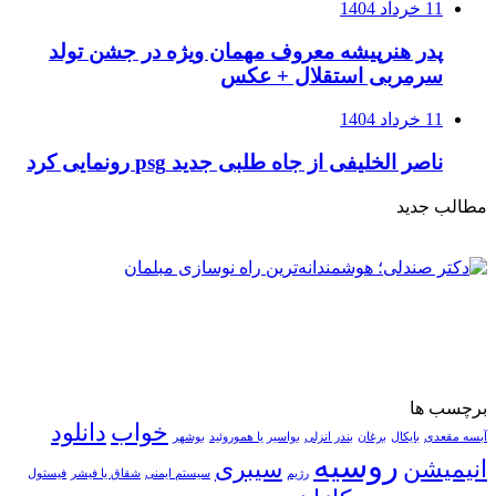
11 خرداد 1404
پدر هنرپیشه معروف مهمان ویژه در جشن تولد
سرمربی استقلال + عکس
11 خرداد 1404
ناصر الخلیفی از جاه طلبی جدید psg رونمایی کرد
مطالب جدید
برچسب ها
خواب
دانلود
آبسه مقعدی
بایکال
برغان
بندر انزلی
بواسیر یا هموروئید
بوشهر
روسیه
انیمیشن
سیبری
رژیم
سیستم ایمنی
شقاق یا فیشر
فیستول