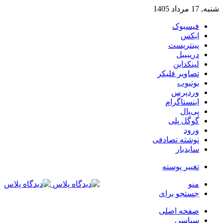
شنبه, 17 مرداد 1405
فیسبوک
ایکس
پینتریست
دریبببل
لینکداین
تصاویر فلیکر
یوتیوب
وردپرس
اینستاگرام
پی‌پال
گوگل پلی
ورود
نوشته تصادفی
سایدبار
تغییر پوسته
منو
جستجو برای
صفحه اصلی
سیاسی