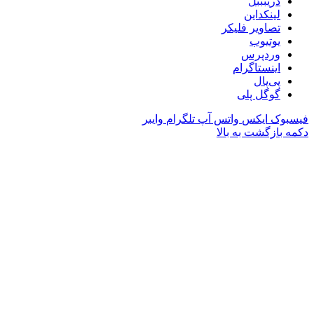
دریبببل
لینکداین
تصاویر فلیکر
یوتیوب
وردپرس
اینستاگرام
پی‌پال
گوگل پلی
فیسبوک
ایکس
واتس آپ
تلگرام
وایبر
دکمه بازگشت به بالا