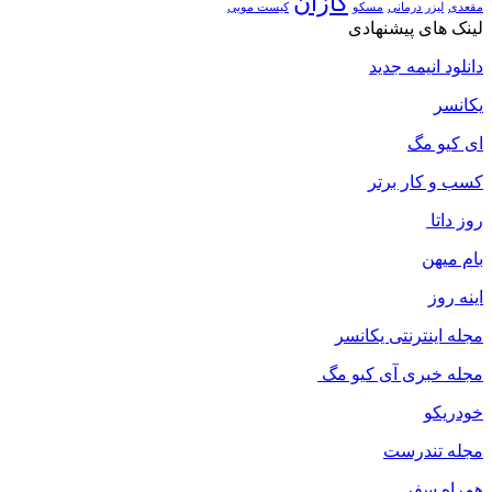
کازان
مقعدی
لیزر درمانی
مسکو
کیست مویی
لینک های پیشنهادی
دانلود انیمه جدید
یکانسر
ای کیو مگ
کسب و کار برتر
روز داتا
بام میهن
اینه روز
مجله اینترنتی یکانسر
مجله خبری آی کیو مگ
خودریکو
مجله‌ تندرست
همراه سفر