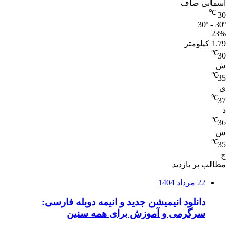
آسمانی صاف
℃
30
30º - 30º
23%
1.79 کیلومتر
℃
30
ش
℃
35
ی
℃
37
د
℃
36
س
℃
35
چ
مطالب پر بازدید
22 مرداد 1404
دانلود انیمیشن جدید و انیمه دوبله فارسی:
سرگرمی و آموزش برای همه سنین