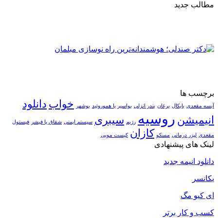
مطالب جدید
برچسب ها
خواب
دانلود
آبسه مقعدی
بایکال
برغان
بندر انزلی
بواسیر یا هموروئید
بوشهر
روسیه
انیمیشن
سیبری
رژیم
سیستم ایمنی
شقاق یا فیشر
فیستول
کازان
مقعدی
لیزر درمانی
مسکو
کیست مویی
لینک های پیشنهادی
دانلود انیمه جدید
یکانسر
ای کیو مگ
کسب و کار برتر