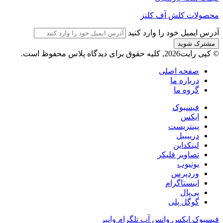
محصولات کلش آف کلنز
آدرس ایمیل خود را وارد کنید
© کپی رایت2026, کلیه حقوق برای دیدگاه پلاس محفوظ است.
صفحه اصلی
درباره ما
گروه ما
فیسبوک
ایکس
پینتریست
دریبببل
لینکداین
تصاویر فلیکر
یوتیوب
وردپرس
اینستاگرام
پی‌پال
گوگل پلی
فیسبوک
ایکس
واتس آپ
تلگرام
وایبر