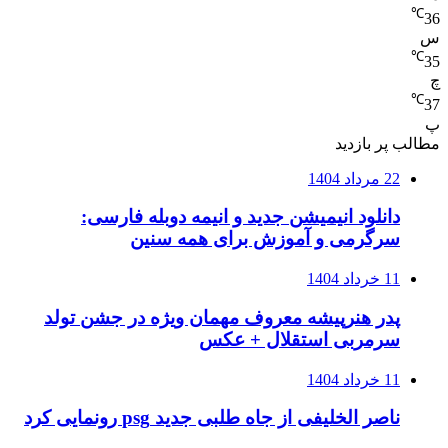
℃
36
س
℃
35
چ
℃
37
پ
مطالب پر بازدید
22 مرداد 1404
دانلود انیمیشن جدید و انیمه دوبله فارسی:
سرگرمی و آموزش برای همه سنین
11 خرداد 1404
پدر هنرپیشه معروف مهمان ویژه در جشن تولد
سرمربی استقلال + عکس
11 خرداد 1404
ناصر الخلیفی از جاه طلبی جدید psg رونمایی کرد