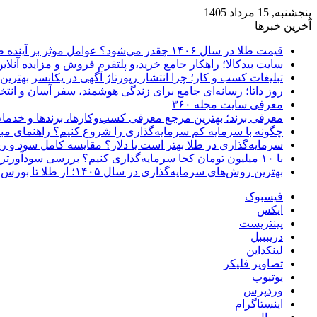
پنجشنبه, 15 مرداد 1405
آخرین خبرها
قیمت طلا در سال ۱۴۰۶ چقدر می‌شود؟ عوامل موثر بر آینده طلا
سایت بیدکالا؛ راهکار جامع خرید،و پلتفرم فروش و مزایده آنلاین 
تبلیغات کسب و کار؛ چرا انتشار رپورتاژ آگهی در یکانسر بهتری
روز داتا؛ رسانه‌ای جامع برای زندگی هوشمند، سفر آسان و انتخ
معرفی سایت مجله ۳۶۰
معرفی برند؛ بهترین مرجع معرفی کسب‌وکارها، برندها و خدمات
چگونه با سرمایه کم سرمایه‌گذاری را شروع کنیم؟ راهنمای مبت
سرمایه‌گذاری در طلا بهتر است یا دلار؟ مقایسه کامل سود و 
با ۱۰ میلیون تومان کجا سرمایه‌گذاری کنیم؟ بررسی سودآورترین گزینه‌ها
بهترین روش‌های سرمایه‌گذاری در سال ۱۴۰۵؛ از طلا تا بورس و ارز دیجیتال
فیسبوک
ایکس
پینتریست
دریبببل
لینکداین
تصاویر فلیکر
یوتیوب
وردپرس
اینستاگرام