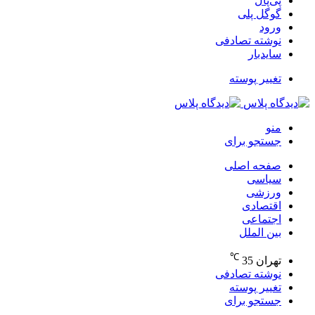
پی‌پال
گوگل پلی
ورود
نوشته تصادفی
سایدبار
تغییر پوسته
منو
جستجو برای
صفحه اصلی
سیاسی
ورزشی
اقتصادی
اجتماعی
بین الملل
℃
تهران
35
نوشته تصادفی
تغییر پوسته
جستجو برای