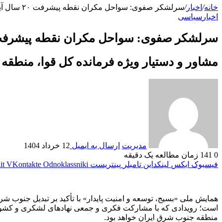
خانه
/
اخبار
/
سرلشکر صفوی: سواحل مکران نقطه پیشرفت ۲۰ سال آینده ایران است
اخبار
سیاسی
سرلشکر صفوی: سواحل مکران نقطه پیشرفت ۲۰ سال آینده ایران 
مشاور و دستیار ویژه فرمانده کل قوا، منط
مدیریت
ارسال به ایمیل
12 خرداد 1404
0
141
زمان مطالعه یک دقیقه
فیسبوک
ایکس
لینکداین
تامبلر
پینتریست
Odnoklassniki
VKontakte
it
همایش ملی «بسیج، توسعه و امنیت پایدار» با تأکید بر تبدیل جنوب 
است؛ رویدادی که با مشارکت فکری و جمعی نهادهای لشکری و کشوری،
منطقه جنوب شرق ایران خواهد بود.