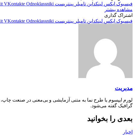
فیسبوک
ایکس
لینکداین
تامبلر
پینتریست
Odnoklassniki
VKontakte
it
مشاهده بیشتر
اشتراک گذاری
فیسبوک
ایکس
لینکداین
تامبلر
پینتریست
Odnoklassniki
VKontakte
it
مدیریت
لورم ایپسوم یا طرح‌ نما به متنی آزمایشی و بی‌معنی در صنعت چاپ،
گرافیک گفته می‌شود.
بعدی را بخوانید
اخبار