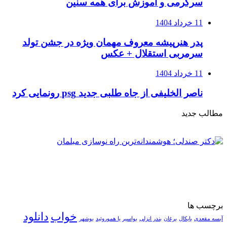
سرگرمی و آموزش برای همه سنین
11 خرداد 1404
پدر هنرپیشه معروف مهمان ویژه در جشن تولد
سرمربی استقلال + عکس
11 خرداد 1404
ناصر الخلیفی از جاه طلبی جدید psg رونمایی کرد
مطالب جدید
برچسب ها
خواب
دانلود
آبسه مقعدی
بایکال
برغان
بندر انزلی
بواسیر یا هموروئید
بوشهر