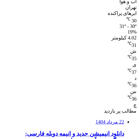
آب و هوا
تهران
ابرهای پراکنده
℃
30
31º - 30º
19%
4.02 کیلومتر
℃
31
ش
℃
35
ی
℃
37
د
℃
36
س
℃
36
چ
مطالب پر بازدید
22 مرداد 1404
دانلود انیمیشن جدید و انیمه دوبله فارسی: