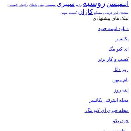
روسیه
انیمیشن
سیبری
رژیم
سیستم ایمنی
شقاق یا فیشر
فیستول
کازان
مقعدی
لیزر درمانی
مسکو
کیست مویی
لینک های پیشنهادی
دانلود انیمه جدید
یکانسر
ای کیو مگ
کسب و کار برتر
روز داتا
بام میهن
اینه روز
مجله اینترنتی یکانسر
مجله خبری آی کیو مگ
خودریکو
مجله‌ تندرست