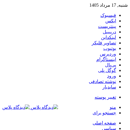
شنبه, 17 مرداد 1405
فیسبوک
ایکس
پینتریست
دریبببل
لینکداین
تصاویر فلیکر
یوتیوب
وردپرس
اینستاگرام
پی‌پال
گوگل پلی
ورود
نوشته تصادفی
سایدبار
تغییر پوسته
منو
جستجو برای
صفحه اصلی
سیاسی