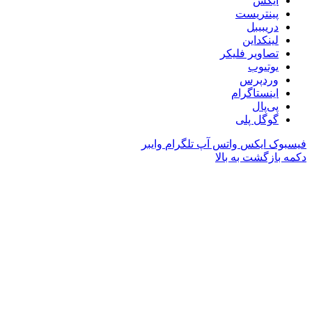
ایکس
پینتریست
دریبببل
لینکداین
تصاویر فلیکر
یوتیوب
وردپرس
اینستاگرام
پی‌پال
گوگل پلی
فیسبوک
ایکس
واتس آپ
تلگرام
وایبر
دکمه بازگشت به بالا