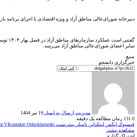
دبیرخانه شورای‌عالی مناطق آزاد و ویژه اقتصادی با اجرای برنامه بازمهندسی مناطق آزاد و اصلاح رویک
گفتنی 
سایر اعضای شورای‌عالی مناطق آزاد می‌رسد.
منبع
خبرگزاری دانشجو
کپی لینک
مدیریت
ارسال به ایمیل
19 تیر 1404
0
131
زمان مطالعه یک دقیقه
فیسبوک
ایکس
لینکداین
تامبلر
پینتریست
Odnoklassniki
VKontakte
it
مشاهده بیشتر
اشتراک گذاری