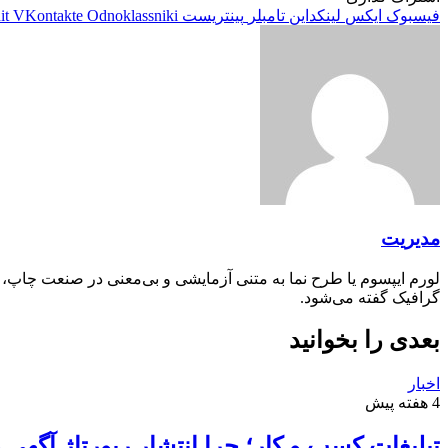
فیسبوک
ایکس
لینکداین
تامبلر
پینتریست
Odnoklassniki
VKontakte
it
مدیریت
لورم ایپسوم یا طرح‌ نما به متنی آزمایشی و بی‌معنی در صنعت چاپ،
گرافیک گفته می‌شود.
بعدی را بخوانید
اخبار
4 هفته پیش
تبلیغات کسب و کار؛ چرا انتشار رپورتاژ آگهی