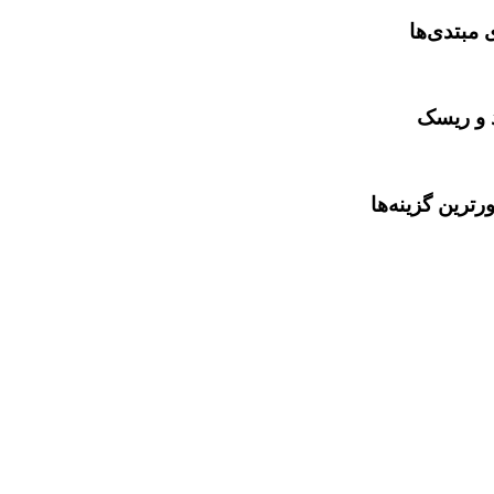
 مبتدی‌ها
د و ریسک