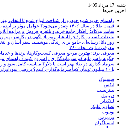
شنبه, 17 مرداد 1405
آخرین خبرها
راهنمای خرید شمع خودرو؛ از شناخت انواع شمع تا انتخاب بهتر
قیمت طلا در سال ۱۴۰۶ چقدر می‌شود؟ عوامل موثر بر آینده طلا
سایت بیدکالا؛ راهکار جامع خرید،و پلتفرم فروش و مزایده آنلاین 
تبلیغات کسب و کار؛ چرا انتشار رپورتاژ آگهی در یکانسر بهتری
روز داتا؛ رسانه‌ای جامع برای زندگی هوشمند، سفر آسان و انتخ
معرفی سایت مجله ۳۶۰
معرفی برند؛ بهترین مرجع معرفی کسب‌وکارها، برندها و خدمات
چگونه با سرمایه کم سرمایه‌گذاری را شروع کنیم؟ راهنمای مبت
سرمایه‌گذاری در طلا بهتر است یا دلار؟ مقایسه کامل سود و 
با ۱۰ میلیون تومان کجا سرمایه‌گذاری کنیم؟ بررسی سودآورترین گزینه‌ها
فیسبوک
ایکس
پینتریست
دریبببل
لینکداین
تصاویر فلیکر
یوتیوب
وردپرس
اینستاگرام