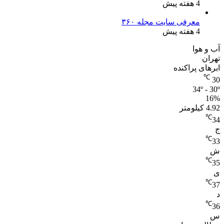
4 هفته پیش
معرفی سایت مجله ۳۶۰
4 هفته پیش
آب و هوا
تهران
ابرهای پراکنده
℃
30
34º - 30º
16%
4.92 کیلومتر
℃
34
ج
℃
33
ش
℃
35
ی
℃
37
د
℃
36
س