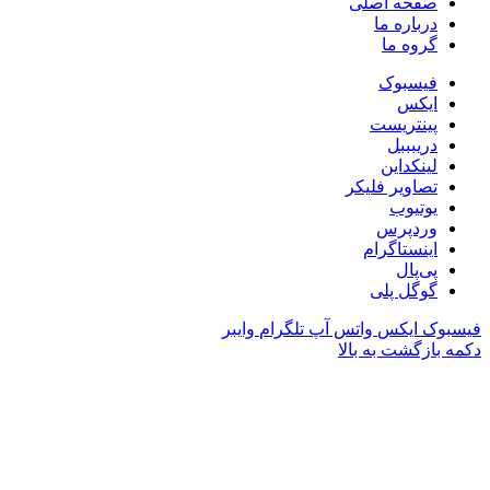
صفحه اصلی
درباره ما
گروه ما
فیسبوک
ایکس
پینتریست
دریبببل
لینکداین
تصاویر فلیکر
یوتیوب
وردپرس
اینستاگرام
پی‌پال
گوگل پلی
فیسبوک
ایکس
واتس آپ
تلگرام
وایبر
دکمه بازگشت به بالا