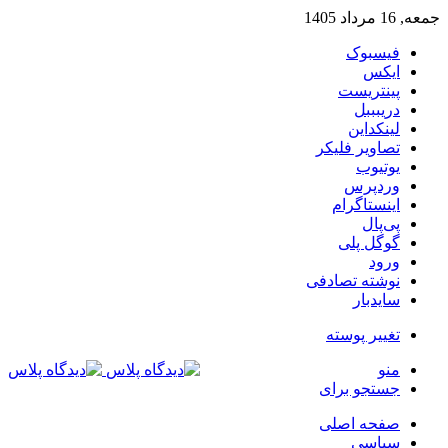
جمعه, 16 مرداد 1405
فیسبوک
ایکس
پینتریست
دریبببل
لینکداین
تصاویر فلیکر
یوتیوب
وردپرس
اینستاگرام
پی‌پال
گوگل پلی
ورود
نوشته تصادفی
سایدبار
تغییر پوسته
منو
جستجو برای
صفحه اصلی
سیاسی