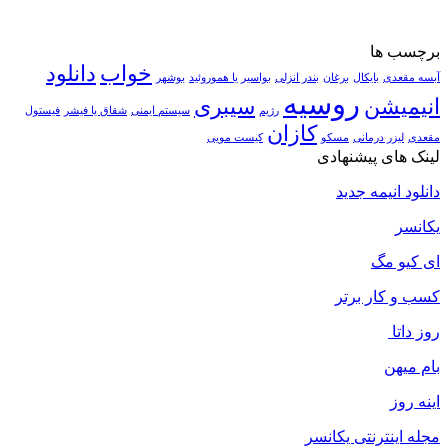
برچسب ها
خواب
دانلود
آبسه مقعدی
بایکال
برغان
بندر انزلی
بواسیر یا هموروئید
بوشهر
روسیه
انیمیشن
سیبری
رژیم
سیستم ایمنی
شقاق یا فیشر
فیستول
کازان
مقعدی
لیزر درمانی
مسکو
کیست مویی
لینک های پیشنهادی
دانلود انیمه جدید
یکانسر
ای کیو مگ
کسب و کار برتر
روز داتا
بام میهن
اینه روز
مجله اینترنتی یکانسر