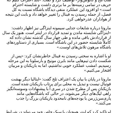
حریف در تمامی زمینه‌ها بر ما برتری داشت و شایسته احترام
است.» او افزود این عملکرد منفی دیدگاه باشگاه نسبت به کل
فصل، از جمله رسیدن به فینال را تغییر خواهد داد و بابت این نتیجه
از هواداران عذرخواهی کرد.
ماروتا درباره شایعات جدایی سیمونه اینزاگی نیز اظهار داشت:
«اینزاگی شایسته ماندن و تمدید قرارداد در اینتر است. هنوز یک سال
از قراردادش باقی مانده و طی چهار سال گذشته نشان داده که
کاملاً شایسته حضور در این باشگاه است. بسیاری از دستاورد‌های
باشگاه مرهون تلاش‌های اوست.»
او با اشاره به سختی رسیدن به فینال خاطرنشان کرد: «پس از
شکست دادن تیم‌هایی مانند بایرن مونیخ و بارسلونا به این مرحله
رسیدیم. امشب عملکرد خوبی نداشتیم، اما به بازیکنان و مربیان
افتخار می‌کنیم.»
ماروتا در پایان با بیان یک اعتراف تلخ گفت: «ایتالیا دیگر بهشت
فوتبال نیست و تبدیل به محلی برای پرتاب بازیکنان شده است.
بازیکنان پس از مطرح شدن در سری آ با پیشنهادات وسوسه‌انگیز
راهی لیگ‌های دیگر می‌شوند، در حالی که باشگاه‌هایی مانند
پاری‌سن‌ژرمن با بودجه‌های نامحدود بازیکنان بزرگ را جذب
می‌کنند.»
او تاکید کرد که اینتر همچنان با سبک خاص خود می‌تواند در شرایط