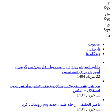
ج
℃
32
ش
℃
35
ی
℃
37
د
محبوب
تازه ترین
دیدگاه ها
دانلود انیمیشن جدید و انیمه دوبله فارسی: سرگرمی و
آموزش برای همه سنین
22 مرداد 1404
پدر هنرپیشه معروف مهمان ویژه در جشن تولد سرمربی
استقلال + عکس
11 خرداد 1404
ناصر الخلیفی از جاه طلبی جدید psg رونمایی کرد
11 خرداد 1404