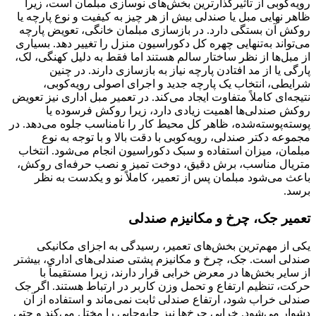
رویه‌کوبی از تأثیرگذارترین بخش‌های نوسازی مبلمان است، زیرا
ظاهر نهایی مبل یا صندلی بیش از هر چیز به کیفیت و نوع پارچه یا
روکش آن بستگی دارد. در بازسازی مبلمان خانگی، تعویض پارچه
می‌تواند به‌تنهایی چهره کل دکوراسیون منزل را تغییر دهد. بسیاری
از مبل‌ها از نظر ساختار سالم هستند اما فقط به دلیل کهنگی، لک،
پارگی یا از مد افتادن پارچه نیاز به بازسازی دارند. در چنین
شرایطی، انتخاب یک پارچه جدید و اجرای اصولی رویه‌کوبی،
نتیجه‌ای کاملاً متفاوت ایجاد می‌کند. در تعمیر مبل اداری نیز تعویض
روکش صندلی‌ها اهمیت زیادی دارد، زیرا روکش فرسوده یا
پوسته‌پوسته‌شده، ظاهر کل محیط کار را نامناسب جلوه می‌دهد. در
مجموعه دکتر صندلی، رویه‌کوبی با دقت بالا و با توجه به نوع
مبلمان، میزان استفاده و سبک دکوراسیون انجام می‌شود. انتخاب
متریال مناسب، برش دقیق، دوخت تمیز و نصب حرفه‌ای روکش،
باعث می‌شود مبلمان پس از تعمیر، کاملاً نو و یکدست به نظر
برسد.
تعمیر جک، چرخ و مکانیزم صندلی
یکی از مهم‌ترین بخش‌های تعمیر، رسیدگی به اجزای مکانیکی
صندلی است. جک، چرخ و مکانیزم پشتی صندلی‌های اداری، بیشتر
از سایر بخش‌ها در معرض خرابی قرار دارند، زیرا مستقیماً با
حرکت، تنظیم ارتفاع و تحمل وزن کاربر در ارتباط هستند. اگر جک
صندلی خراب شود، ارتفاع صندلی ثابت نمی‌ماند و استفاده از آن
دشوار می‌شود. خرابی چرخ‌ها نیز جابه‌جایی را مختل می‌کند و حتی