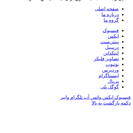
صفحه اصلی
درباره ما
گروه ما
فیسبوک
ایکس
پینتریست
دریبببل
لینکداین
تصاویر فلیکر
یوتیوب
وردپرس
اینستاگرام
پی‌پال
گوگل پلی
فیسبوک
ایکس
واتس آپ
تلگرام
وایبر
دکمه بازگشت به بالا