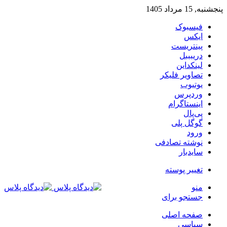
پنجشنبه, 15 مرداد 1405
فیسبوک
ایکس
پینتریست
دریبببل
لینکداین
تصاویر فلیکر
یوتیوب
وردپرس
اینستاگرام
پی‌پال
گوگل پلی
ورود
نوشته تصادفی
سایدبار
تغییر پوسته
منو
جستجو برای
صفحه اصلی
سیاسی