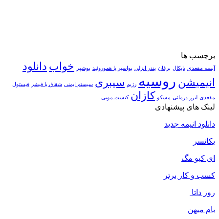
برچسب ها
خواب
دانلود
آبسه مقعدی
بایکال
برغان
بندر انزلی
بواسیر یا هموروئید
بوشهر
روسیه
انیمیشن
سیبری
رژیم
سیستم ایمنی
شقاق یا فیشر
فیستول
کازان
مقعدی
لیزر درمانی
مسکو
کیست مویی
لینک های پیشنهادی
دانلود انیمه جدید
یکانسر
ای کیو مگ
کسب و کار برتر
روز داتا
بام میهن