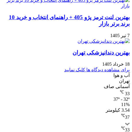
بهترین لنت ترمز پژو 405 + راهنمای انتخاب و خرید 10
برند برتر بازار
7 تیر 1405
بهترین دندانپزشکی تهران
18 خرداد 1405
برای مشاهده دیدگاه ها کلیک نمایید
آب و هوا
تهران
آسمانی صاف
℃
33
37º - 32º
11%
3.54 کیلومتر
℃
37
پ
℃
33