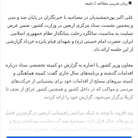
به
زمان تقریبی مطالعه 2 دقیقه
ایمیل
علی اکبر پورجمشیدیان در مصاحبه با خبرنگاران در پایان صد و سی
و پنجمین نشست ستاد مرکزی اربعین در وزارت کشور، ضمن عرض
تسلیت به مناسبت سالگرد رحلت بنیانگذار نظام جمهوری اسلامی
ایران، حضرت امام خمینی (ره) و شهدای قیام پانزده خرداد گزارشی
از این جلسه ارائه داد.
معاون وزیر کشور با اشاره به گزارش دو کمیته تخصصی ستاد درباره
اقدامات گذشته و برنامه‌های سال جاری گفت: کمیته هماهنگی و
کمیته نیرو‌های مسلح از اقدامات خود برای پشتیبانی از حرکت‌های
مردمی و مواکب که در داخل کشور و همچنین کشور عراق از نجف تا
کربلا برگزار می‌شود، گزارش خود را ارائه کردند.
وی افزود: با توجه به اینکه مراسم راهپیمایی اربعین در گرم‌ترین فصل
و روز‌های سال قرار دارد، موضوع تهیه آب مناسب بهداشتی و یخ و
فضا‌هایی که مردم بتوانند آرامش و استراحت بیشتری داشته باشند،
ایجاد سایبان برای حضور مردم و اسکان موقت به صورت جدی در