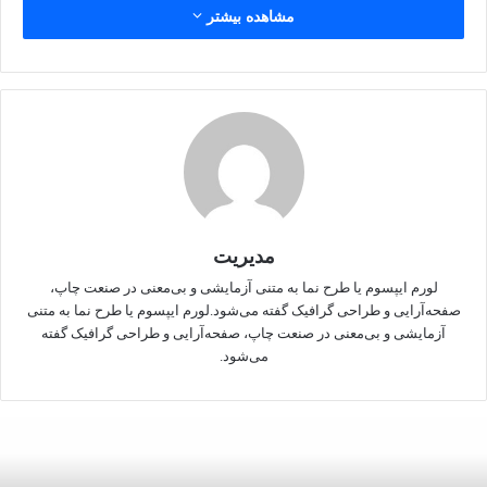
مشاهده بیشتر
دستور کار قرار دارد.
پورجمشیدیان افزود: در بخش زیادی از شش پایانه مرزی داخل کشور
و پایانه‌های مرزی عراق سایه بان‌هایی به صورت موقت برای حضور
زائرین تعبیه شده است.
رئیس ستاد مرکزی اربعین با اشاره به اقدامات خوبی که در حوزه
بهداشت و درمان راهپیمایی اربعین انجام شده است، گفت: قرار
است شش بیمارستان سیار در داخل کشور و یکی در کشور عراق در
مدیریت
کنار تعداد قابل توجهی مراکز درمانی در خدمت رسانی به زائرین
لورم ایپسوم یا طرح‌ نما به متنی آزمایشی و بی‌معنی در صنعت چاپ،
عزیز آماده شود.
صفحه‌آرایی و طراحی گرافیک گفته می‌شود.لورم ایپسوم یا طرح‌ نما به متنی
آزمایشی و بی‌معنی در صنعت چاپ، صفحه‌آرایی و طراحی گرافیک گفته
می‌شود.
معاون امنیتی و انتظامی وزیر کشور اظهار کرد: تمامی
زیرساخت‌های وزارت میراث فرهنگی در طول مسیر مرز‌های
ششگانه ما در اختیار مواکب و زائرین امام حسین (ع) قرار خواهد
گرفت تا زائرین عزیز بتوانند در صورت نیاز استفاده کنند.