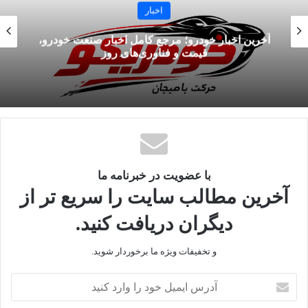
وی در خصوص عبور اتباع کشور‌های پاکستان و افغانستان از کشور
اخبار
در مراسم اربعین گفت: اتباع خارجی مجاز داخل کشور هیچ مشکلی
آخرین اخبار خودرو؛ مرجع کامل اخبار صنعت خودرو،
در خصوص تردد نخواهند داشت و وزارت کشور در حال برنامه ریزی
قیمت و فناوری‌های روز
در این خصوص است؛ در خصوص اتباع کشور‌های پاکستان و
افغانستان نیز برنامه ریزی جداگانه‌ای انجام شده است.
پورجمشیدیان در خصوص اتوبوس‌های لازم برای تردد زائرین اظهار
کرد: بخش قابل توجهی از ظرفیت اتوبوس‌های داخلی کشور در ایام
راهپیمایی اربعین حسینی در اختیار زائرین عزیز قرار خواهد گرفت؛
همچنین از ظرفیت کشور‌های همسایه نیز در صورت نیاز استفاده
با عضویت در خبرنامه ما
خواهد شد.
آخرین مطالب سایت را سریع تر از
دیگران دریافت کنید.
معاون وزیر کشور در خصوص بیمه زائرین اظهار کرد: هدف ما این
است که تمامی زائرین عتبات تحت پوشش بیمه قرار بگیرند؛ شرکت
و تخفیفات ویژه ما برخوردار شوید.
بیمه گذار نیز تعیین شده است.
آدرس
ایمیل
منبع
خبرگزاری دانشجو