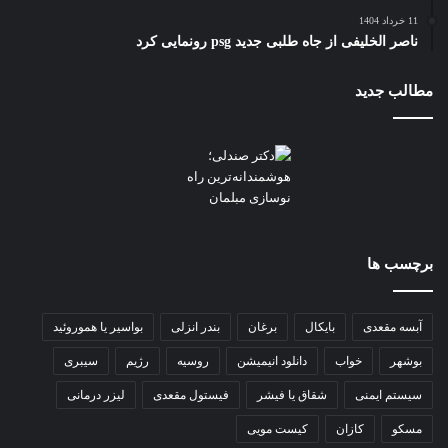
11 خرداد 1404
ناصر الخلیفی از جاه طلبی جدید psg رونمایی کرد
مطالب جدید
برچسب ها
آبسه مقعدی
بایکال
برغان
بندر انزلی
بواسیر یا هموروئید
بوشهر
خواب
دانلود انیمیشن
روسیه
رژیم
سیبری
سیستم ایمنی
شقاق یا فیشر
فیستول مقعدی
لیزر درمانی
مسکو
کازان
کیست مویی