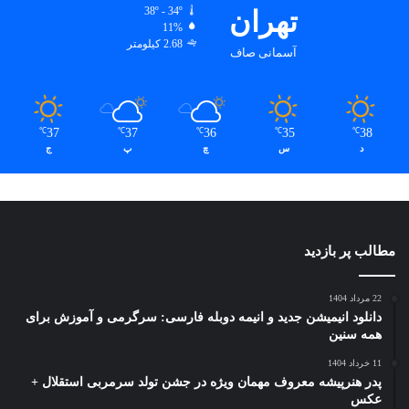
تهران
38º - 34º
11%
2.68 کیلومتر
آسمانی صاف
37
37
36
35
38
℃
℃
℃
℃
℃
د
س
چ
پ
ج
مطالب پر بازدید
22 مرداد 1404
دانلود انیمیشن جدید و انیمه دوبله فارسی: سرگرمی و آموزش برای
همه سنین
11 خرداد 1404
پدر هنرپیشه معروف مهمان ویژه در جشن تولد سرمربی استقلال +
عکس