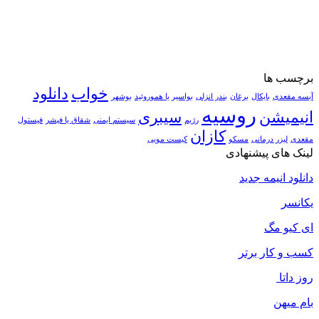
برچسب ها
خواب
دانلود
آبسه مقعدی
بایکال
برغان
بندر انزلی
بواسیر یا هموروئید
بوشهر
روسیه
انیمیشن
سیبری
رژیم
سیستم ایمنی
شقاق یا فیشر
فیستول
کازان
مقعدی
لیزر درمانی
مسکو
کیست مویی
لینک های پیشنهادی
دانلود انیمه جدید
یکانسر
ای کیو مگ
کسب و کار برتر
روز داتا
بام میهن