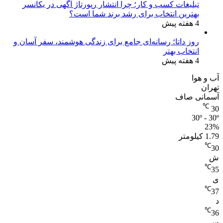
تبلیغات کسب و کار؛ چرا انتشار رپورتاژ آگهی در یکانسر
بهترین انتخاب برای رشد برند شما است؟
4 هفته پیش
روز داتا؛ رسانه‌ای جامع برای زندگی هوشمند، سفر آسان و
انتخاب بهتر
4 هفته پیش
آب و هوا
تهران
آسمانی صاف
℃
30
30º - 30º
23%
1.79 کیلومتر
℃
30
ش
℃
35
ی
℃
37
د
℃
36
س