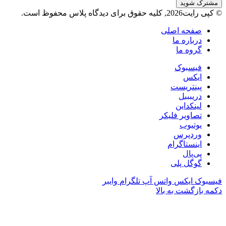
© کپی رایت2026, کلیه حقوق برای دیدگاه پلاس محفوظ است.
صفحه اصلی
درباره ما
گروه ما
فیسبوک
ایکس
پینتریست
دریبببل
لینکداین
تصاویر فلیکر
یوتیوب
وردپرس
اینستاگرام
پی‌پال
گوگل پلی
فیسبوک
ایکس
واتس آپ
تلگرام
وایبر
دکمه بازگشت به بالا