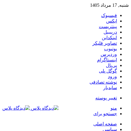
شنبه, 17 مرداد 1405
فیسبوک
ایکس
پینتریست
دریبببل
لینکداین
تصاویر فلیکر
یوتیوب
وردپرس
اینستاگرام
پی‌پال
گوگل پلی
ورود
نوشته تصادفی
سایدبار
تغییر پوسته
منو
جستجو برای
صفحه اصلی
سیاسی