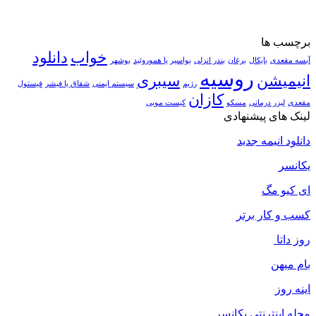
برچسب ها
خواب
دانلود
آبسه مقعدی
بایکال
برغان
بندر انزلی
بواسیر یا هموروئید
بوشهر
روسیه
انیمیشن
سیبری
رژیم
سیستم ایمنی
شقاق یا فیشر
فیستول
کازان
مقعدی
لیزر درمانی
مسکو
کیست مویی
لینک های پیشنهادی
دانلود انیمه جدید
یکانسر
ای کیو مگ
کسب و کار برتر
روز داتا
بام میهن
اینه روز
مجله اینترنتی یکانسر