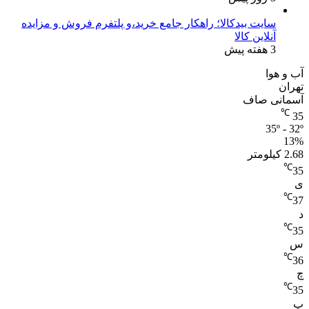
سایت بیدکالا؛ راهکار جامع خرید،و پلتفرم فروش و مزایده
آنلاین کالا
3 هفته پیش
آب و هوا
تهران
آسمانی صاف
℃
35
35º - 32º
13%
2.68 کیلومتر
℃
35
ی
℃
37
د
℃
35
س
℃
36
چ
℃
35
پ