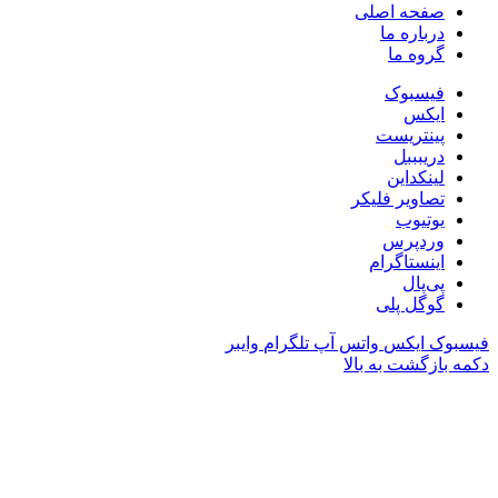
صفحه اصلی
درباره ما
گروه ما
فیسبوک
ایکس
پینتریست
دریبببل
لینکداین
تصاویر فلیکر
یوتیوب
وردپرس
اینستاگرام
پی‌پال
گوگل پلی
فیسبوک
ایکس
واتس آپ
تلگرام
وایبر
دکمه بازگشت به بالا