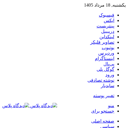
یکشنبه, 18 مرداد 1405
فیسبوک
ایکس
پینتریست
دریبببل
لینکداین
تصاویر فلیکر
یوتیوب
وردپرس
اینستاگرام
پی‌پال
گوگل پلی
ورود
نوشته تصادفی
سایدبار
تغییر پوسته
منو
جستجو برای
صفحه اصلی
سیاسی