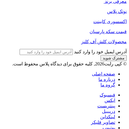
معرفی برند
نوتک پلاس
اکسسوری کابینت
قیمت سکه پارسیان
محصولات کلش آف کلنز
آدرس ایمیل خود را وارد کنید
© کپی رایت2026, کلیه حقوق برای دیدگاه پلاس محفوظ است.
صفحه اصلی
درباره ما
گروه ما
فیسبوک
ایکس
پینتریست
دریبببل
لینکداین
تصاویر فلیکر
یوتیوب