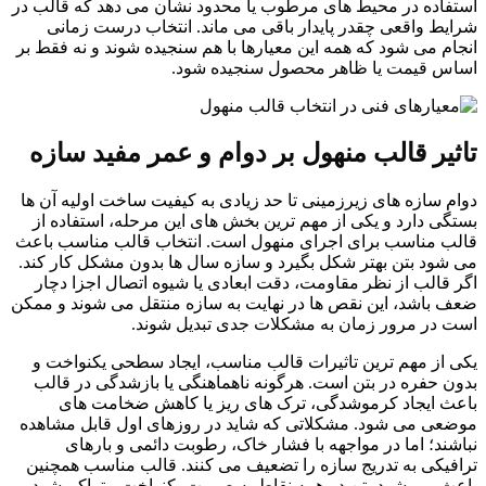
استفاده در محیط های مرطوب یا محدود نشان می دهد که قالب در
شرایط واقعی چقدر پایدار باقی می ماند. انتخاب درست زمانی
انجام می شود که همه این معیارها با هم سنجیده شوند و نه فقط بر
اساس قیمت یا ظاهر محصول سنجیده شود.
تاثیر قالب منهول بر دوام و عمر مفید سازه
دوام سازه های زیرزمینی تا حد زیادی به کیفیت ساخت اولیه آن ها
بستگی دارد و یکی از مهم ترین بخش های این مرحله، استفاده از
قالب مناسب برای اجرای منهول است. انتخاب قالب مناسب باعث
می شود بتن بهتر شکل بگیرد و سازه سال ها بدون مشکل کار کند.
اگر قالب از نظر مقاومت، دقت ابعادی یا شیوه اتصال اجزا دچار
ضعف باشد، این نقص ها در نهایت به سازه منتقل می شوند و ممکن
است در مرور زمان به مشکلات جدی تبدیل شوند.
یکی از مهم ترین تاثیرات قالب مناسب، ایجاد سطحی یکنواخت و
بدون حفره در بتن است. هرگونه ناهماهنگی یا بازشدگی در قالب
باعث ایجاد کرموشدگی، ترک های ریز یا کاهش ضخامت های
موضعی می شود. مشکلاتی که شاید در روزهای اول قابل مشاهده
نباشند؛ اما در مواجهه با فشار خاک، رطوبت دائمی و بارهای
ترافیکی به تدریج سازه را تضعیف می کنند. قالب مناسب همچنین
باعث می شود بتن در همه نقاط به صورت یکنواخت متراکم شود و