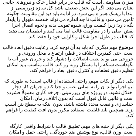
میزان مقاومتی است که قالب در برابر فشار خاک و نیروهای جانبی
نشان می دهد. اگر این بخش ضعیف باشد کل سازه زیرزمینی از
ابتدا با ریسک همراه می شود. در ادامه باید دید این مقاومت چگونه
تامین می شود و قالب تا چه اندازه می تواند هندسه منهول را پایدار
نگه دارد؛ زیرا کیفیت ورق، شیوه تقویت بدنه و نحوه اتصال اجزا
نقش اصلی را در مقاومت قالب ایفا می کنند و اطمینان می دهند
که قالب در طول اجرا شکل و کارایی خود را حفظ کند.
موضوع مهم دیگری که باید به آن توجه کرد، رعایت دقیق ابعاد قالب
است. حتی کمترین اختلاف در قطر، ارتفاع یا محل ورودی و
خروجی می تواند نصب اتصالات را دشوار کند و جریان عبور آب یا
نگهداشت شبکه را با مشکل روبه رو کند. قالب مناسب باید امکان
تنظیم دقیق قطعات و کنترل دقیق ابعاد را فراهم کند.
یکی دیگر از نکات مهم، راحتی استفاده از قالب است؛ به طوری که
تیم اجرا بتواند آن را به آسانی نصب و جدا کند و جریان کار دچار
اختلال نشود. در پروژه های زیرزمینی، چرخه کاری معمولا فشرده
است و قالبی قابل قبول است که بدون اتلاف زمان، امکان
جداسازی و نصب مجدد داشته باشد، بدون اینکه به سطح بتن آسیب
بزند. همچنین باید قابلیت استفاده مکرر بدون افت کیفیت را فراهم
کند.
یکی دیگر از جنبه های مهم، تطبیق قالب با شرایط واقعی کارگاه
است. وزن قالب، نوع پوشش ضد خوردگی، راحتی حمل و امکان