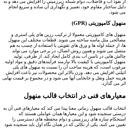
از نفوذ آب و فاضلاب، دوام شبکه زیرزمینی را افزایش می دهد و به
دلیل ساختار مقاوم خود، تعمیر و نگهداری آن ساده و سریع انجام
می شود.
منهول کامپوزیتی (GPR)
منهول های کامپوزیتی معمولا از ترکیب رزین های پلی استری و
مصالحی مثل ماسه ساخته می شوند. قطعات مختلف این منهول
ها، از جمله لوله ها و ورق های تقویتی با استفاده از چسب به هم
متصل می شوند و همین روش اتصال، در برخی موارد می تواند
چالش هایی در تامین آب بندی کامل ایجاد کند. از طرفی، تولید
منهول کامپوزیتی با کیفیت بالا نیازمند فرآیندهای دقیق و مواد اولیه
مرغوب است، که هزینه ساخت آن را نسبت به منهول های پلی
اتیلنی افزایش می دهد. وزن بالاتر این محصولات نیز باعث افزایش
هزینه حمل ونقل و جابجایی آنها می شود و در مجموع بر قیمت نهایی
اثر می گذارد.
معیارهای فنی در انتخاب قالب منهول
انتخاب قالب منهول زمانی معنا پیدا می کند که معیارهای فنی آن به
درستی سنجیده شود و این معیارها همان عواملی هستند که
استحکام سازه های زیرزمینی و دوام محفظه های دسترسی را
تعیین می کنند. یکی از نکاتی که در همان نگاه اول باید سنجیده شود