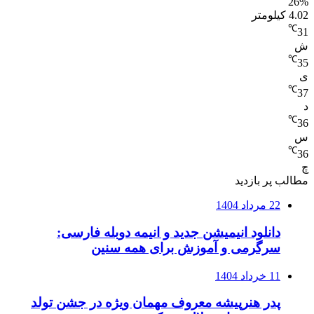
26%
4.02 کیلومتر
℃
31
ش
℃
35
ی
℃
37
د
℃
36
س
℃
36
چ
مطالب پر بازدید
22 مرداد 1404
دانلود انیمیشن جدید و انیمه دوبله فارسی:
سرگرمی و آموزش برای همه سنین
11 خرداد 1404
پدر هنرپیشه معروف مهمان ویژه در جشن تولد