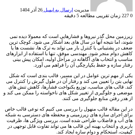
مدیریت
ارسال به ایمیل
26 آذر 1404
0
227
زمان تقریبی مطالعه 5 دقیقه
زیرزمین محل گذر نیروها و فشارهایی است که معمولا دیده نمی
شوند، اما نتیجه آنها در سال های بعد آشکار می شود. کوچک ترین
ضعف در پشتیبانی یا کنترل بار می تواند به ترک ها، نشست ها یا
کاهش دوام منجر شود. مهندسی موفق، تنها با استفاده از ابزارهای
مناسب و انتخاب های آگاهانه در مراحل اولیه، امکان پیش بینی
رفتار سازه و حفظ یکپارچگی آن را فراهم می آورد.
یکی از مهم ترین عوامل در این مسیر، قالب بندی است که شکل
نهایی بتن را تعیین می کند و رفتار آن در طول گیرش را کنترل می
کند. قالب های مناسب، توزیع یکنواخت فشارها، کاهش تنش های
موضعی و جلوگیری از تغییر شکل های ناخواسته را ممکن می کند و
از هدر رفتن منابع جلوگیری می کنند.
در این مقاله قالب منهول را بررسی می کنیم که نوعی قالب خاص
برای اجرای سازه های زیرزمینی و محفظه های دسترسی به شبکه
های آب و فاضلاب طراحی شده است. بررسی ویژگی ها، ظرفیت
باربری و انتخاب بهینه این قالب ها می تواند تفاوت قابل توجهی در
کیفیت، استحکام و دوام سازه ایجاد کند.