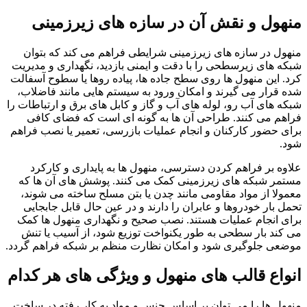
منهول و نقش آن در سازه های زیرزمینی
منهول در سازه های زیرزمینی شرایطی فراهم می کند که بتوان
شبکه های زیرسطحی را با دقت و ایمنی بازدید، نگهداری و مدیریت
کرد. این منهول ها روی سطح جاده ها، پیاده روها یا سطوح آسفالت
شده قرار می گیرند و امکان ورود به سیستم هایی مانند فاضلاب،
شبکه های آب رو، لوله های آب و گاز و کابل های برق و ارتباطات را
فراهم می کنند. طراحی آن ها به گونه ای است که فضای کافی
برای حضور کارکنان و انجام عملیات بازرسی، تعمیر یا نصب فراهم
شود.
علاوه بر فراهم کردن دسترسی، منهول ها به پایداری و کارکرد
مستمر شبکه های زیرزمینی کمک می کنند. پوشش های آن ها که
معمولا از مواد مقاومی مانند چدن یا بتن مسلح ساخته می شوند،
تحمل بار خودروها و عابران را دارند و در عین حال قابل جابجایی
برای انجام عملیات هستند. نصب صحیح و نگهداری منهول ها کمک
می کند بار سطحی به طور یکنواخت توزیع شود، از آسیب یا تنش
موضعی جلوگیری شود و امکان نظارت منظم بر شبکه فراهم گردد.
انواع قالب های منهول و ویژگی های هر کدام
منهول ها را می توان بر اساس جنس و مواد به کار رفته در ساخت