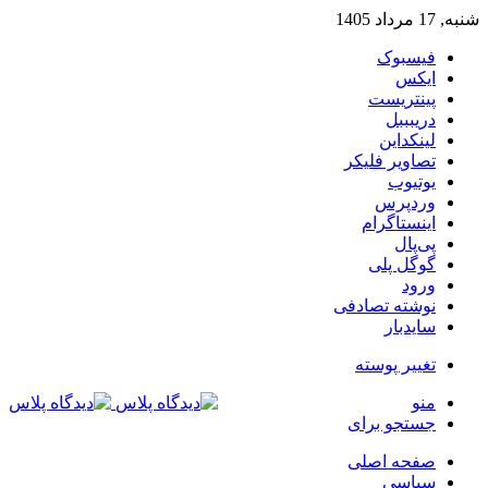
شنبه, 17 مرداد 1405
فیسبوک
ایکس
پینتریست
دریبببل
لینکداین
تصاویر فلیکر
یوتیوب
وردپرس
اینستاگرام
پی‌پال
گوگل پلی
ورود
نوشته تصادفی
سایدبار
تغییر پوسته
منو
جستجو برای
صفحه اصلی
سیاسی