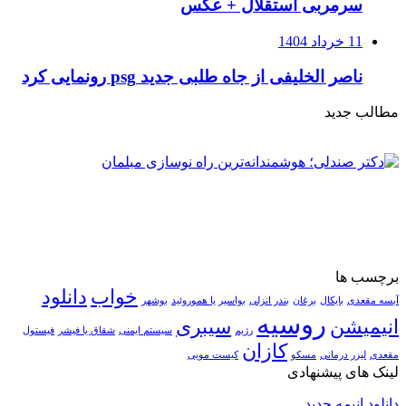
سرمربی استقلال + عکس
11 خرداد 1404
ناصر الخلیفی از جاه طلبی جدید psg رونمایی کرد
مطالب جدید
برچسب ها
خواب
دانلود
آبسه مقعدی
بایکال
برغان
بندر انزلی
بواسیر یا هموروئید
بوشهر
روسیه
انیمیشن
سیبری
رژیم
سیستم ایمنی
شقاق یا فیشر
فیستول
کازان
مقعدی
لیزر درمانی
مسکو
کیست مویی
لینک های پیشنهادی
دانلود انیمه جدید