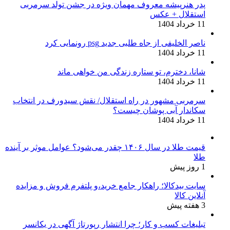
پدر هنرپیشه معروف مهمان ویژه در جشن تولد سرمربی
استقلال + عکس
11 خرداد 1404
ناصر الخلیفی از جاه طلبی جدید psg رونمایی کرد
11 خرداد 1404
شانا، دخترم، تو ستاره زندگی من خواهی ماند
11 خرداد 1404
سرمربی مشهور در راه استقلال/ نقش سیدورف در انتخاب
سکاندار آبی پوشان چیست؟
11 خرداد 1404
قیمت طلا در سال ۱۴۰۶ چقدر می‌شود؟ عوامل موثر بر آینده
طلا
1 روز پیش
سایت بیدکالا؛ راهکار جامع خرید،و پلتفرم فروش و مزایده
آنلاین کالا
3 هفته پیش
تبلیغات کسب و کار؛ چرا انتشار رپورتاژ آگهی در یکانسر