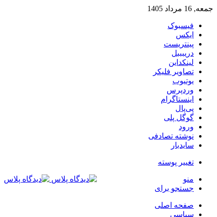
جمعه, 16 مرداد 1405
فیسبوک
ایکس
پینتریست
دریبببل
لینکداین
تصاویر فلیکر
یوتیوب
وردپرس
اینستاگرام
پی‌پال
گوگل پلی
ورود
نوشته تصادفی
سایدبار
تغییر پوسته
منو
جستجو برای
صفحه اصلی
سیاسی