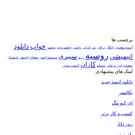
برچسب ها
خواب
دانلود
آبسه مقعدی
بایکال
برغان
بندر انزلی
بواسیر یا هموروئید
بوشهر
روسیه
انیمیشن
سیبری
رژیم
سیستم ایمنی
شقاق یا فیشر
فیستول
کازان
مقعدی
لیزر درمانی
مسکو
کیست مویی
لینک های پیشنهادی
دانلود انیمه جدید
یکانسر
ای کیو مگ
کسب و کار برتر
روز داتا
بام میهن