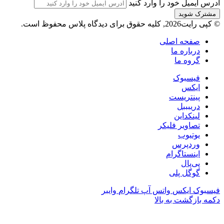
آدرس ایمیل خود را وارد کنید
© کپی رایت2026, کلیه حقوق برای دیدگاه پلاس محفوظ است.
صفحه اصلی
درباره ما
گروه ما
فیسبوک
ایکس
پینتریست
دریبببل
لینکداین
تصاویر فلیکر
یوتیوب
وردپرس
اینستاگرام
پی‌پال
گوگل پلی
فیسبوک
ایکس
واتس آپ
تلگرام
وایبر
دکمه بازگشت به بالا