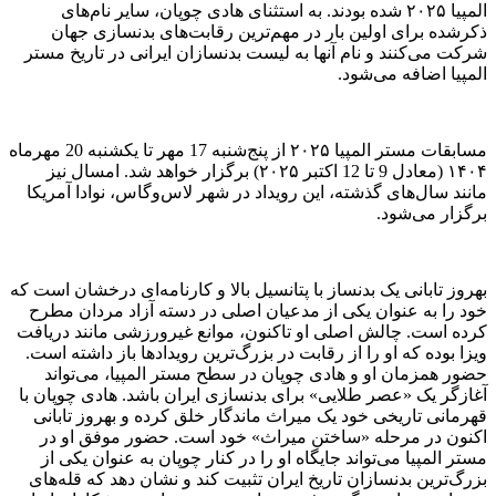
المپیا ۲۰۲۵ شده بودند. به استثنای هادی چوپان، سایر نام‌های
ذکرشده برای اولین‌ بار در مهم‌ترین رقابت‌های بدنسازی جهان
شرکت می‌کنند و نام آنها به لیست بدنسازان ایرانی در تاریخ مستر
المپیا اضافه می‌شود.
مسابقات مستر المپیا ۲۰۲۵ از پنج‌شنبه 17 مهر تا یکشنبه 20 مهرماه
۱۴۰۴ (معادل 9 تا 12 اکتبر ۲۰۲۵) برگزار خواهد شد. امسال نیز
مانند سال‌های گذشته، این رویداد در شهر لاس‌وگاس، نوادا آمریکا
برگزار می‌شود.
بهروز تابانی یک بدنساز با پتانسیل بالا و کارنامه‌ای درخشان است که
خود را به عنوان یکی از مدعیان اصلی در دسته آزاد مردان مطرح
کرده است. چالش اصلی او تاکنون، موانع غیرورزشی مانند دریافت
ویزا بوده که او را از رقابت در بزرگ‌ترین رویدادها باز داشته است.
حضور همزمان او و هادی چوپان در سطح مستر المپیا، می‌تواند
آغازگر یک «عصر طلایی» برای بدنسازی ایران باشد. هادی چوپان با
قهرمانی تاریخی خود یک میراث ماندگار خلق کرده و بهروز تابانی
اکنون در مرحله «ساختن میراث» خود است. حضور موفق او در
مستر المپیا می‌تواند جایگاه او را در کنار چوپان به عنوان یکی از
بزرگ‌ترین بدنسازان تاریخ ایران تثبیت کند و نشان دهد که قله‌های