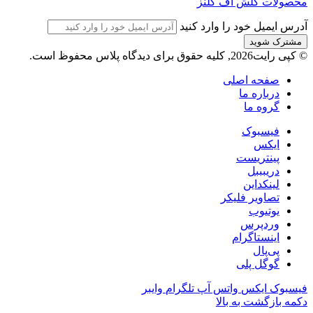
محصولات کلش آف کلنز
آدرس ایمیل خود را وارد کنید
© کپی رایت2026, کلیه حقوق برای دیدگاه پلاس محفوظ است.
صفحه اصلی
درباره ما
گروه ما
فیسبوک
ایکس
پینتریست
دریبببل
لینکداین
تصاویر فلیکر
یوتیوب
وردپرس
اینستاگرام
پی‌پال
گوگل پلی
فیسبوک
ایکس
واتس آپ
تلگرام
وایبر
دکمه بازگشت به بالا