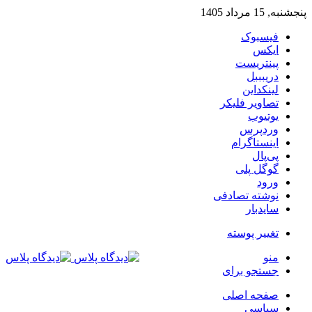
پنجشنبه, 15 مرداد 1405
فیسبوک
ایکس
پینتریست
دریبببل
لینکداین
تصاویر فلیکر
یوتیوب
وردپرس
اینستاگرام
پی‌پال
گوگل پلی
ورود
نوشته تصادفی
سایدبار
تغییر پوسته
منو
جستجو برای
صفحه اصلی
سیاسی