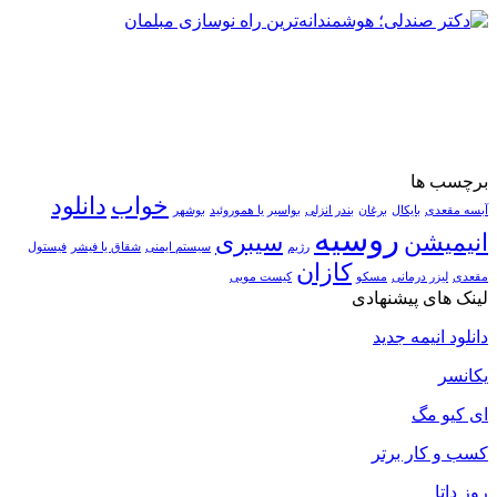
برچسب ها
خواب
دانلود
آبسه مقعدی
بایکال
برغان
بندر انزلی
بواسیر یا هموروئید
بوشهر
روسیه
انیمیشن
سیبری
رژیم
سیستم ایمنی
شقاق یا فیشر
فیستول
کازان
مقعدی
لیزر درمانی
مسکو
کیست مویی
لینک های پیشنهادی
دانلود انیمه جدید
یکانسر
ای کیو مگ
کسب و کار برتر
روز داتا