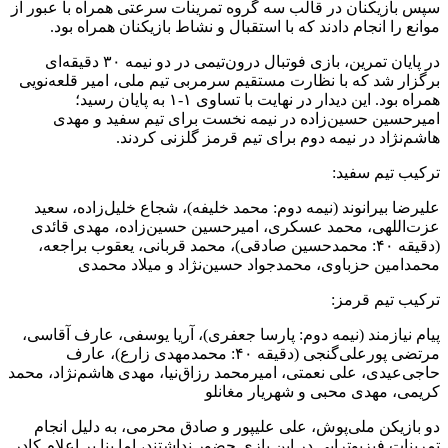
سپس بازیکنان در قالب سه گروه تمرینات سرعتی همراه با عبور از
موانع را انجام دادند که با استقبال و نشاط بازیکنان همراه بود.
در پایان تمرین، بازی فوتبال درون‌تیمی در دو نیمه ۳۰ دقیقه‌ای
برگزار شد که با نظارت مستقیم سرمربی تیم ملی، امیر قلعه‌نویی
همراه بود. این دیدار در نهایت با تساوی ۱-۱ به پایان رسید؛
امیرحسین حسین‌زاده در نیمه نخست برای تیم سفید و مهدی
هاشم‌نژاد در نیمه دوم برای تیم قرمز گلزنی کردند.
ترکیب تیم سفید:
علیرضا بیرانوند (نیمه دوم: محمد خلیفه)، شجاع خلیل‌زاده، سعید
عزت‌اللهی، محمد عسکری، امیرحسین حسین‌زاده، مهدی قائدی
(دقیقه ۴٠: محمدحسین صادقی)، محمد قربانی، یعقوب براجعه،
محمدامین حزباوی، محمدجواد حسین‌نژاد و میلاد محمدی
ترکیب تیم قرمز:
پیام نیازمند (نیمه دوم: پارسا جعفری)، آریا یوسفی، عارف آقاسی،
مرتضی پورعلی‌گنجی (دقیقه ۴٠: محمدمهدی زارع)، عارف
حاجی‌عیدی، علی نعمتی، امیرمحمد رزاق‌نیا، مهدی هاشم‌نژاد، محمد
کریمی، مهدی محبی و شهریار مغانلو
دو بازیکن ملی‌پوش، علی علیپور و صادق محرمی، به دلیل انجام
تمرینات فیزیوتراپی در این بازی حضور نداشتند، اما بنا بر اعلام کادر