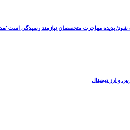
ریف شود/ پدیده مهاجرت متخصصان نیازمند رسیدگی است /مد