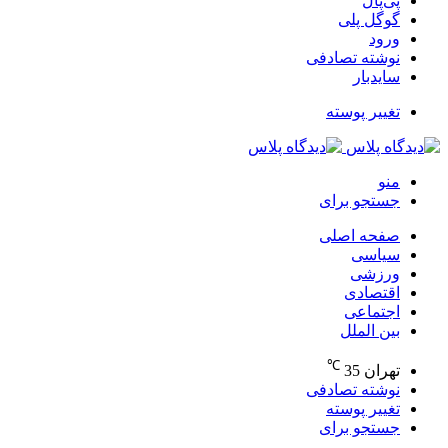
پی‌پال
گوگل پلی
ورود
نوشته تصادفی
سایدبار
تغییر پوسته
منو
جستجو برای
صفحه اصلی
سیاسی
ورزشی
اقتصادی
اجتماعی
بین الملل
℃
تهران
35
نوشته تصادفی
تغییر پوسته
جستجو برای