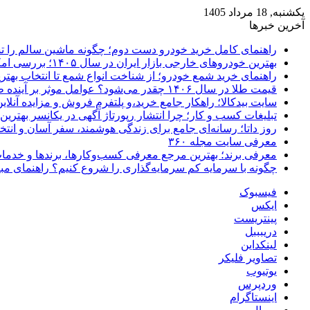
یکشنبه, 18 مرداد 1405
آخرین خبرها
راهنمای کامل خرید خودرو دست دوم؛ چگونه ماشین سالم را 
بهترین خودروهای خارجی بازار ایران در سال ۱۴۰۵؛ بررسی امکانات، قیمت و ارزش خرید
راهنمای خرید شمع خودرو؛ از شناخت انواع شمع تا انتخاب بهتر
قیمت طلا در سال ۱۴۰۶ چقدر می‌شود؟ عوامل موثر بر آینده طلا
سایت بیدکالا؛ راهکار جامع خرید،و پلتفرم فروش و مزایده آنلاین 
تبلیغات کسب و کار؛ چرا انتشار رپورتاژ آگهی در یکانسر بهتری
روز داتا؛ رسانه‌ای جامع برای زندگی هوشمند، سفر آسان و انتخ
معرفی سایت مجله ۳۶۰
معرفی برند؛ بهترین مرجع معرفی کسب‌وکارها، برندها و خدمات
چگونه با سرمایه کم سرمایه‌گذاری را شروع کنیم؟ راهنمای مبت
فیسبوک
ایکس
پینتریست
دریبببل
لینکداین
تصاویر فلیکر
یوتیوب
وردپرس
اینستاگرام