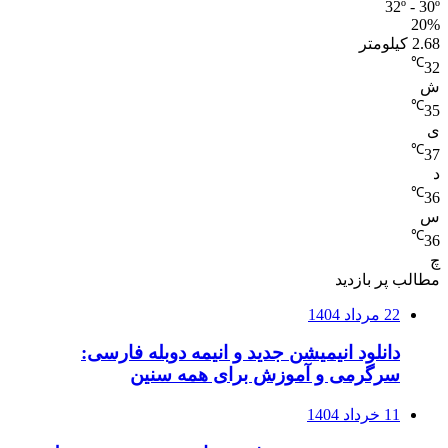
32º - 30º
20%
2.68 کیلومتر
℃
32
ش
℃
35
ی
℃
37
د
℃
36
س
℃
36
چ
مطالب پر بازدید
22 مرداد 1404
دانلود انیمیشن جدید و انیمه دوبله فارسی:
سرگرمی و آموزش برای همه سنین
11 خرداد 1404