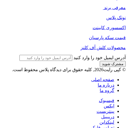
معرفی برند
نوتک پلاس
اکسسوری کابینت
قیمت سکه پارسیان
محصولات کلش آف کلنز
آدرس ایمیل خود را وارد کنید
© کپی رایت2026, کلیه حقوق برای دیدگاه پلاس محفوظ است.
صفحه اصلی
درباره ما
گروه ما
فیسبوک
ایکس
پینتریست
دریبببل
لینکداین
تصاویر فلیکر