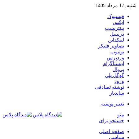
شنبه, 17 مرداد 1405
فیسبوک
ایکس
پینتریست
دریبببل
لینکداین
تصاویر فلیکر
یوتیوب
وردپرس
اینستاگرام
پی‌پال
گوگل پلی
ورود
نوشته تصادفی
سایدبار
تغییر پوسته
منو
جستجو برای
صفحه اصلی
سیاسی