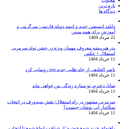
محبوب
تازه ترین
دیدگاه ها
دانلود انیمیشن جدید و انیمه دوبله فارسی: سرگرمی و
آموزش برای همه سنین
22 مرداد 1404
پدر هنرپیشه معروف مهمان ویژه در جشن تولد سرمربی
استقلال + عکس
11 خرداد 1404
ناصر الخلیفی از جاه طلبی جدید psg رونمایی کرد
11 خرداد 1404
شانا، دخترم، تو ستاره زندگی من خواهی ماند
11 خرداد 1404
سرمربی مشهور در راه استقلال/ نقش سیدورف در انتخاب
سکاندار آبی پوشان چیست؟
11 خرداد 1404
راهنمای خرید شمع خودرو؛ از شناخت انواع شمع تا انتخاب