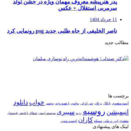
پدر هنرپیشه معروف مهمان ویژه در جشن تولد
سرمربی استقلال + عکس
11 خرداد 1404
ناصر الخلیفی از جاه طلبی جدید psg رونمایی کرد
مطالب جدید
برچسب ها
خواب
دانلود
آبسه مقعدی
بایکال
برغان
بندر انزلی
بواسیر یا هموروئید
بوشهر
روسیه
انیمیشن
سیبری
رژیم
سیستم ایمنی
شقاق یا فیشر
فیستول
کازان
مقعدی
لیزر درمانی
مسکو
کیست مویی
لینک های پیشنهادی