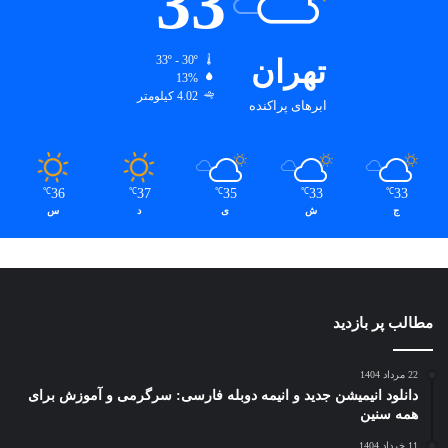
33
تهران
33º - 30º
13%
4.02 کیلومتر
ابرهای پراکنده
36
37
35
33
33
℃
℃
℃
℃
℃
ج
ش
ی
د
س
مطالب پر بازدید
22 مرداد 1404
دانلود انیمیشن جدید و انیمه دوبله فارسی: سرگرمی و آموزش برای
همه سنین
11 خرداد 1404