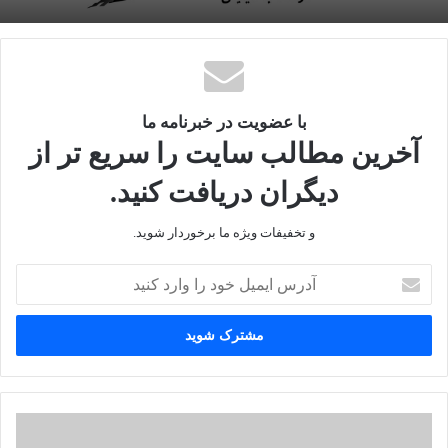
۷۲ کیلوگرم: دانیال سهرابی (رتبه ۲)
با عضویت در خبرنامه ما
آخرین مطالب سایت را سریع تر از
۸۲ کیلوگرم: غلامرضا فرخی (رتبه ۲)
دیگران دریافت کنید.
و تخفیفات ویژه ما برخوردار شوید.
آدرس
۹۷ کیلوگرم: مراد احمدیف (رتبه ۳)
ایمیل
خود
را
وارد
کنید
۱۳۰ کیلوگرم: امین میرزازاده (رتبه ۲)