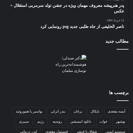
پدر هنرپیشه معروف مهمان ویژه در جشن تولد سرمربی استقلال +
عکس
11 خرداد 1404
ناصر الخلیفی از جاه طلبی جدید psg رونمایی کرد
مطالب جدید
برچسب ها
آبسه مقعدی
بایکال
برغان
بندر انزلی
بواسیر یا هموروئید
بوشهر
خواب
دانلود انیمیشن
روسیه
رژیم
سیبری
سیستم ایمنی
شقاق یا فیشر
فیستول مقعدی
لیزر درمانی