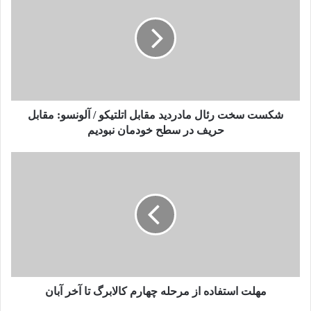
این رنکینگ نشان‌دهنده پیشرفت کشتی فرنگی ایران در عرصه
جهانی و تلاش‌های بی‌وقفه کشتی‌گیران ایرانی برای رقابت با
بهترین‌های جهان است.
منبع
خبرگزاری دانشجو
شکست سخت رئال مادردید مقابل اتلتیکو / آلونسو: مقابل
حریف در سطح خودمان نبودیم
کپی لینک
مهلت استفاده از مرحله چهارم کالابرگ تا آخر آبان