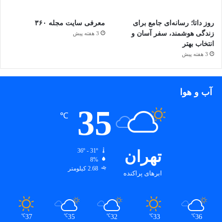
روز داتا؛ رسانه‌ای جامع برای
معرفی سایت مجله ۳۶۰
زندگی هوشمند، سفر آسان و
3 هفته پیش
انتخاب بهتر
3 هفته پیش
آب و هوا
35
℃
تهران
36º - 31º
8%
2.68 کیلومتر
ابرهای پراکنده
37
35
32
33
36
℃
℃
℃
℃
℃