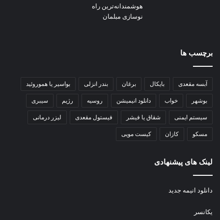
برچسب ها
آبسه مقعدی
بایکال
برغان
بندر انزلی
بواسیر یا هموروئید
بوشهر
خواب
دانلود انیمیشن
روسیه
رژیم
سیبری
سیستم ایمنی
شقاق یا فیشر
فیستول مقعدی
لیزر درمانی
مسکو
کازان
کیست مویی
لینک های پیشنهادی
دانلود انیمه جدید
یکانسر