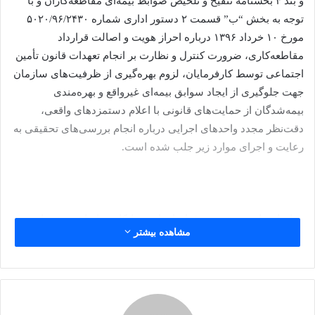
و بند ۴ بخشنامه تنقیح و تلخیص ضوابط بیمه‌ای مقاطعه‌کاران و با
توجه به بخش “ب” قسمت ۲ دستور اداری شماره ۵۰۲۰/۹۶/۲۴۳۰
مورخ ۱۰ خرداد ۱۳۹۶ درباره احراز هویت و اصالت قرارداد
مقاطعه‌کاری، ضرورت کنترل و نظارت بر انجام تعهدات قانون تأمین
اجتماعی توسط کارفرمایان، لزوم بهره‌گیری از ظرفیت‌های سازمان
جهت جلوگیری از ایجاد سوابق بیمه‌ای غیرواقع و بهره‌مندی
بیمه‌شدگان از حمایت‌های قانونی با اعلام دستمزد‌های واقعی،
دقت‌نظر مجدد واحد‌های اجرایی درباره انجام بررسی‌‎های تحقیقی به
رعایت و اجرای موارد زیر جلب شده است.
بر اساس این دستور، در قرارداد‌های پیمانکاری با ماهیت خدماتی،
مشاهده بیشتر
تأمین نیروی انسانی از جمله «پیمان‌های تأمین نیرو جهت امور ایاب و
ذهاب»، جهت احراز صورت مزد و حقوق ارسالی شاغلان پیمان و
بررسی دستمزد واقعی آنان، باید حداقل دو مرحله در سال دوره
اجرای عملیات پیمان، ضمن بر استعلام افراد شاغل از واگذارنده کار،
اسناد مالی پرداخت حقوق و مزایای این نفرات به‌علاوه مستندات