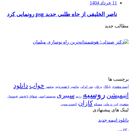
11 خرداد 1404
ناصر الخلیفی از جاه طلبی جدید psg رونمایی کرد
مطالب جدید
برچسب ها
خواب
دانلود
آبسه مقعدی
بایکال
برغان
بندر انزلی
بواسیر یا هموروئید
بوشهر
روسیه
انیمیشن
سیبری
رژیم
سیستم ایمنی
شقاق یا فیشر
فیستول
کازان
مقعدی
لیزر درمانی
مسکو
کیست مویی
لینک های پیشنهادی
دانلود انیمه جدید
یکانسر