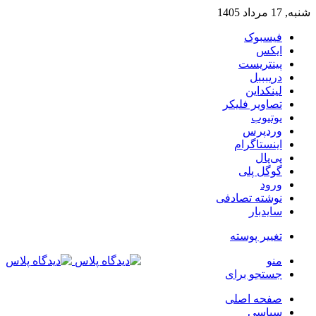
شنبه, 17 مرداد 1405
فیسبوک
ایکس
پینتریست
دریبببل
لینکداین
تصاویر فلیکر
یوتیوب
وردپرس
اینستاگرام
پی‌پال
گوگل پلی
ورود
نوشته تصادفی
سایدبار
تغییر پوسته
منو
جستجو برای
صفحه اصلی
سیاسی