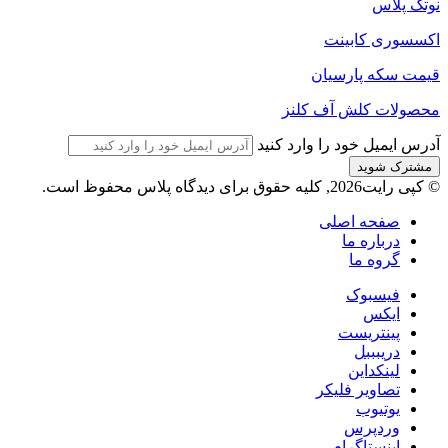
نوتک پلاس
اکسسوری کابینت
قیمت سکه پارسیان
محصولات کلش آف کلنز
آدرس ایمیل خود را وارد کنید
© کپی رایت2026, کلیه حقوق برای دیدگاه پلاس محفوظ است.
صفحه اصلی
درباره ما
گروه ما
فیسبوک
ایکس
پینتریست
دریبببل
لینکداین
تصاویر فلیکر
یوتیوب
وردپرس
اینستاگرام