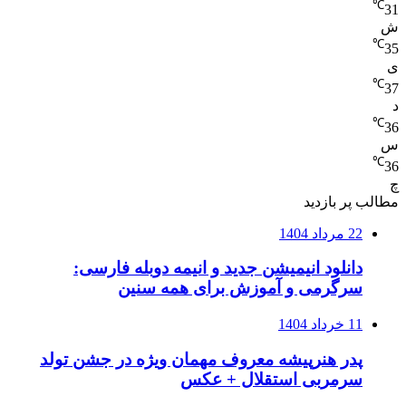
℃
31
ش
℃
35
ی
℃
37
د
℃
36
س
℃
36
چ
مطالب پر بازدید
22 مرداد 1404
دانلود انیمیشن جدید و انیمه دوبله فارسی:
سرگرمی و آموزش برای همه سنین
11 خرداد 1404
پدر هنرپیشه معروف مهمان ویژه در جشن تولد
سرمربی استقلال + عکس