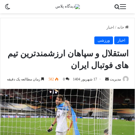
منو
جستجو برای
تغی
خانه
/
اخبار
اخبار
ورزشی
استقلال و سپاهان ارزشمندترین تیم
های فوتبال ایران
ارسال
مدیریت
17 شهریور 1404
0
582
زمان مطالعه یک دقیقه
به
ایمیل