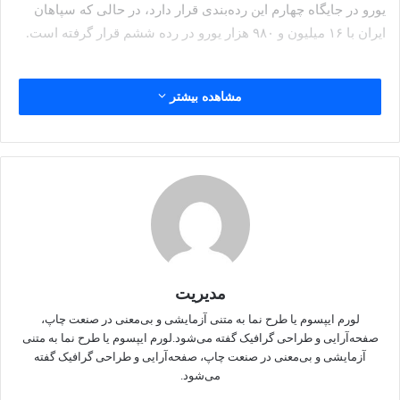
یورو در جایگاه چهارم این رده‌بندی قرار دارد، در حالی که سپاهان
ایران با ۱۶ میلیون و ۹۸۰ هزار یورو در رده ششم قرار گرفته است.
مشاهده بیشتر
استقلال در گروه A با تیم‌های المحرق بحرین، الوحدات اردن و
الوصل امارات همگروه است. سپاهان نیز در گروه C با تیم‌های آخال
ترکمنستان، الحسین اردن و موهون باگان هند به رقابت خواهد
پرداخت.
در هفته نخست مسابقات، سپاهان از ساعت ۲۱:۴۵ روز ۲۵ شهریور
مدیریت
در اردن به مصاف تیم الحسین می‌رود. استقلال نیز یک روز بعد، ۲۶
لورم ایپسوم یا طرح‌ نما به متنی آزمایشی و بی‌معنی در صنعت چاپ،
شهریور، در ساعت ۱۹:۳۰ مهمان تیم الوصل امارات خواهد بود.
صفحه‌آرایی و طراحی گرافیک گفته می‌شود.لورم ایپسوم یا طرح‌ نما به متنی
آزمایشی و بی‌معنی در صنعت چاپ، صفحه‌آرایی و طراحی گرافیک گفته
می‌شود.
منبع
خبرگزاری دانشجو