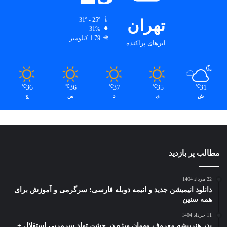
تهران
31º - 25º
31%
1.79 کیلومتر
ابرهای پراکنده
36
36
37
35
31
℃
℃
℃
℃
℃
ش
ی
د
س
چ
مطالب پر بازدید
22 مرداد 1404
دانلود انیمیشن جدید و انیمه دوبله فارسی: سرگرمی و آموزش برای
همه سنین
11 خرداد 1404
پدر هنرپیشه معروف مهمان ویژه در جشن تولد سرمربی استقلال +