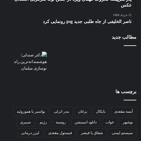
عکس
11 خرداد 1404
ناصر الخلیفی از جاه طلبی جدید psg رونمایی کرد
مطالب جدید
برچسب ها
آبسه مقعدی
بایکال
برغان
بندر انزلی
بواسیر یا هموروئید
بوشهر
خواب
دانلود انیمیشن
روسیه
رژیم
سیبری
سیستم ایمنی
شقاق یا فیشر
فیستول مقعدی
لیزر درمانی