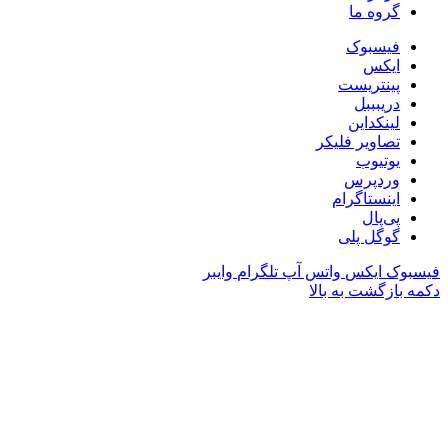
گروه ما
فیسبوک
ایکس
پینتریست
دریبببل
لینکداین
تصاویر فلیکر
یوتیوب
وردپرس
اینستاگرام
پی‌پال
گوگل پلی
فیسبوک
ایکس
واتس آپ
تلگرام
وایبر
دکمه بازگشت به بالا