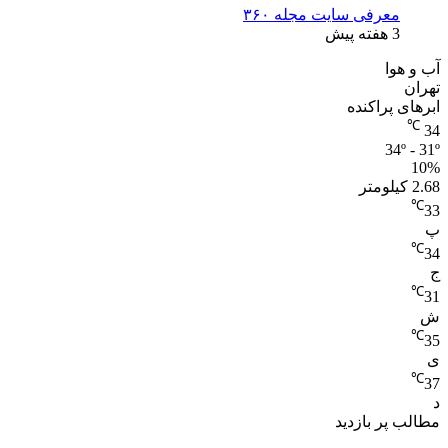
معرفی سایت مجله ۳۶۰
3 هفته پیش
آب و هوا
تهران
ابرهای پراکنده
℃
34
34º - 31º
10%
2.68 کیلومتر
℃
33
پ
℃
34
ج
℃
31
ش
℃
35
ی
℃
37
د
مطالب پر بازدید