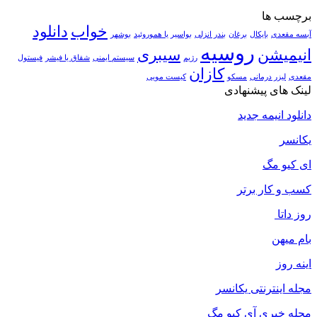
برچسب ها
خواب
دانلود
آبسه مقعدی
بایکال
برغان
بندر انزلی
بواسیر یا هموروئید
بوشهر
روسیه
انیمیشن
سیبری
رژیم
سیستم ایمنی
شقاق یا فیشر
فیستول
کازان
مقعدی
لیزر درمانی
مسکو
کیست مویی
لینک های پیشنهادی
دانلود انیمه جدید
یکانسر
ای کیو مگ
کسب و کار برتر
روز داتا
بام میهن
اینه روز
مجله اینترنتی یکانسر
مجله خبری آی کیو مگ