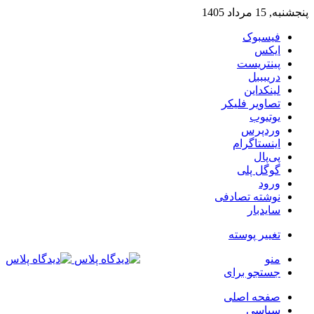
پنجشنبه, 15 مرداد 1405
فیسبوک
ایکس
پینتریست
دریبببل
لینکداین
تصاویر فلیکر
یوتیوب
وردپرس
اینستاگرام
پی‌پال
گوگل پلی
ورود
نوشته تصادفی
سایدبار
تغییر پوسته
منو
جستجو برای
صفحه اصلی
سیاسی