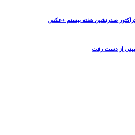
تراکتور صدرنشین هفته بیستم +عکس
شینی از دست رفت