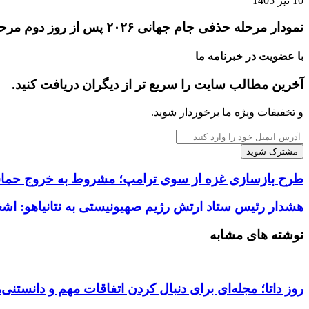
10 تیر 1405
نمودار مرحله حذفی جام جهانی ۲۰۲۶ پس از روز دوم مرحله یک‌شانزدهم نهایی
با عضویت در خبرنامه ما
آخرین مطالب سایت را سریع تر از دیگران دریافت کنید.
و تخفیفات ویژه ما برخوردار شوید.
آدرس
ایمیل
خود
را
طرح بازسازی غزه از سوی ترامپ؛ مشروط به خروج حما
وارد
کنید
هشدار رئیس ستاد ارتش رژیم صهیونیستی به نتانیاهو: اش
نوشته های مشابه
روز داتا؛ مجله‌ای برای دنبال کردن اتفاقات مهم و دانستنی