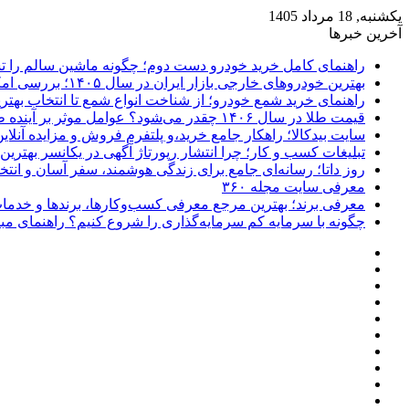
یکشنبه, 18 مرداد 1405
آخرین خبرها
راهنمای کامل خرید خودرو دست دوم؛ چگونه ماشین سالم را 
بهترین خودروهای خارجی بازار ایران در سال ۱۴۰۵؛ بررسی امکانات، قیمت و ارزش خرید
راهنمای خرید شمع خودرو؛ از شناخت انواع شمع تا انتخاب بهتر
قیمت طلا در سال ۱۴۰۶ چقدر می‌شود؟ عوامل موثر بر آینده طلا
سایت بیدکالا؛ راهکار جامع خرید،و پلتفرم فروش و مزایده آنلاین 
تبلیغات کسب و کار؛ چرا انتشار رپورتاژ آگهی در یکانسر بهتری
روز داتا؛ رسانه‌ای جامع برای زندگی هوشمند، سفر آسان و انتخ
معرفی سایت مجله ۳۶۰
معرفی برند؛ بهترین مرجع معرفی کسب‌وکارها، برندها و خدمات
چگونه با سرمایه کم سرمایه‌گذاری را شروع کنیم؟ راهنمای مبت
فیسبوک
ایکس
پینتریست
دریبببل
لینکداین
تصاویر
یوتیوب
فلیکر
وردپرس
اینستاگرام
پی‌پال