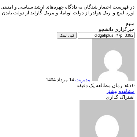
در فهرست احضار شدگان به دادگاه چهره‌های ارشد سیاسی و امنیتی از 
لورتا لینچ و اریک هولدر از دولت اوباما، و مریک گارلند از دولت بای
منبع
خبرگزاری دانشجو
کپی لینک
ارسال
به
ایمیل
مدیریت
14 مرداد 1404
0
545
زمان مطالعه یک دقیقه
Odnoklassniki
VKontakte
Reddit
پاکت
ایکس
تامبلر
لینکداین
فیسبوک
پینتریست
مشاهده بیشتر
اشتراک گذاری
Odnoklassniki
VKontakte
Reddit
چاپ
پاکت
ایکس
تامبلر
اشتراک
لینکداین
فیسبوک
پینتریست
با
ایمیل