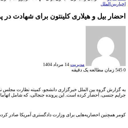
اخبار
بین‌الملل
احضار بیل و هیلاری کلینتون برای شهادت در پ
ارسال
به
ایمیل
مدیریت
14 مرداد 1404
0
545
زمان مطالعه یک دقیقه
Odnoklassniki
VKontakte
Reddit
پاکت
ایکس
تامبلر
لینکداین
فیسبوک
پینتریست
به گزارش گروه بین الملل خبرگزاری دانشجو، کمیته نظارت مجلس نمای
جرایم جنسی، احضار کرده است. این پرونده جنجالی، که شامل اتهاما
کومر همچنین احضاریه‌هایی برای وزارت دادگستری آمریکا صادر کرده و از این وز