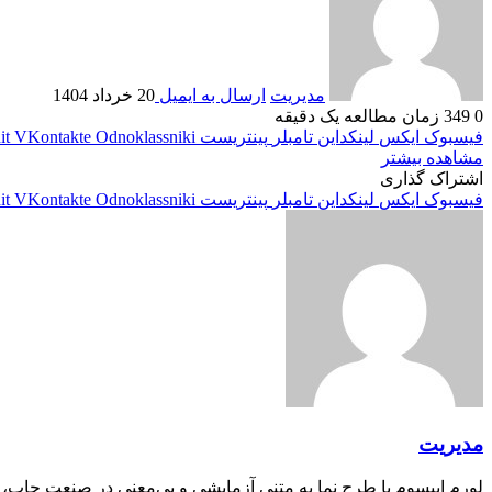
مدیریت
ارسال به ایمیل
20 خرداد 1404
0
349
زمان مطالعه یک دقیقه
فیسبوک
ایکس
لینکداین
تامبلر
پینتریست
Odnoklassniki
VKontakte
it
مشاهده بیشتر
اشتراک گذاری
فیسبوک
ایکس
لینکداین
تامبلر
پینتریست
Odnoklassniki
VKontakte
it
مدیریت
لورم ایپسوم یا طرح‌ نما به متنی آزمایشی و بی‌معنی در صنعت چاپ،