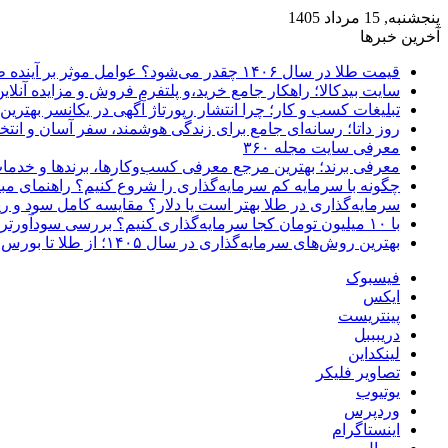
پنجشنبه, 15 مرداد 1405
آخرین خبرها
قیمت طلا در سال ۱۴۰۶ چقدر می‌شود؟ عوامل موثر بر آینده طلا
سایت بیدکالا؛ راهکار جامع خرید،و پلتفرم فروش و مزایده آنلاین 
تبلیغات کسب و کار؛ چرا انتشار رپورتاژ آگهی در یکانسر بهتری
روز داتا؛ رسانه‌ای جامع برای زندگی هوشمند، سفر آسان و انتخ
معرفی سایت مجله ۳۶۰
معرفی برند؛ بهترین مرجع معرفی کسب‌وکارها، برندها و خدمات
چگونه با سرمایه کم سرمایه‌گذاری را شروع کنیم؟ راهنمای مبت
سرمایه‌گذاری در طلا بهتر است یا دلار؟ مقایسه کامل سود و 
با ۱۰ میلیون تومان کجا سرمایه‌گذاری کنیم؟ بررسی سودآورترین گزینه‌ها
بهترین روش‌های سرمایه‌گذاری در سال ۱۴۰۵؛ از طلا تا بورس و ارز دیجیتال
فیسبوک
ایکس
پینتریست
دریبببل
لینکداین
تصاویر فلیکر
یوتیوب
وردپرس
اینستاگرام