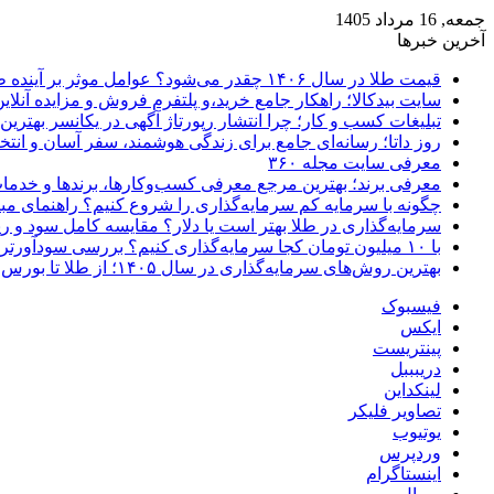
جمعه, 16 مرداد 1405
آخرین خبرها
قیمت طلا در سال ۱۴۰۶ چقدر می‌شود؟ عوامل موثر بر آینده طلا
سایت بیدکالا؛ راهکار جامع خرید،و پلتفرم فروش و مزایده آنلاین 
تبلیغات کسب و کار؛ چرا انتشار رپورتاژ آگهی در یکانسر بهتری
روز داتا؛ رسانه‌ای جامع برای زندگی هوشمند، سفر آسان و انتخ
معرفی سایت مجله ۳۶۰
معرفی برند؛ بهترین مرجع معرفی کسب‌وکارها، برندها و خدمات
چگونه با سرمایه کم سرمایه‌گذاری را شروع کنیم؟ راهنمای مبت
سرمایه‌گذاری در طلا بهتر است یا دلار؟ مقایسه کامل سود و 
با ۱۰ میلیون تومان کجا سرمایه‌گذاری کنیم؟ بررسی سودآورترین گزینه‌ها
بهترین روش‌های سرمایه‌گذاری در سال ۱۴۰۵؛ از طلا تا بورس و ارز دیجیتال
فیسبوک
ایکس
پینتریست
دریبببل
لینکداین
تصاویر فلیکر
یوتیوب
وردپرس
اینستاگرام