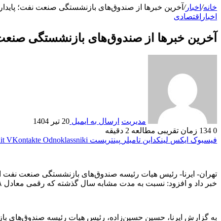
خانه
/
اخبار
/
آخرین خبر‌ها از صندوق‌های بازنشستگی صنعت نفت؛ پایدار
اخبار
اقتصادی
آخرین خبر‌ها از صندوق‌های بازنشستگی صنعت 
مدیریت
ارسال به ایمیل
20 تیر 1404
0
134
زمان تقریبی مطالعه 2 دقیقه
فیسبوک
ایکس
لینکداین
تامبلر
پینتریست
Odnoklassniki
VKontakte
it
خبر داد و افزود: نسبت به مدت مشابه سال گذشته که رقمی معادل ۸ هزار و ۴۰۰ میلیارد تومان بوده حدود صد درصد افزایش ایجاد شده است.