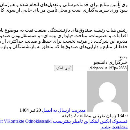
وی تأمین منابع برای خدمات‌رسانی و تعدیل‌های انجام شده و هم‌زما
سودآوری سرمایه‌گذاری است و محل تأمین مزایای جانبی از سوی ک
رئیس هیات رئیسه صندوق‌های بازنشستگی صنعت نفت به موضوع باشگاه 
اقدامات و تصمیمات، مباحث «پایداری بیمه‌ای» و «مستقل‌بودن صندوق
مدیره این شرکت، در مرتبه نخست برای حفظ و صیانت حداکثری از منا
حفظ از منابع و دارایی‌های صندوق‌ها که متعلق به بازنشستگان و باز
منبع
خبرگزاری دانشجو
کپی لینک
مدیریت
ارسال به ایمیل
20 تیر 1404
0
134
زمان تقریبی مطالعه 2 دقیقه
فیسبوک
ایکس
لینکداین
تامبلر
پینتریست
Odnoklassniki
VKontakte
it
مشاهده بیشتر