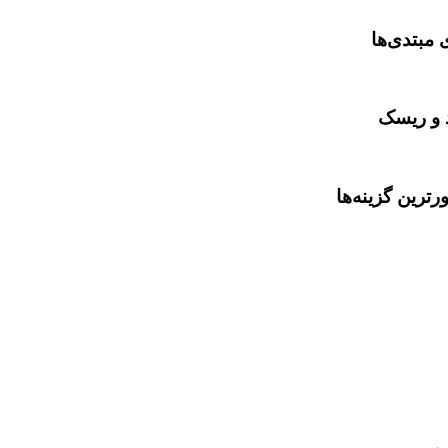
 مبتدی‌ها
د و ریسک