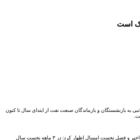
فک است
ار و ۵۰۰ میلیارد تومان مستمری، مقرری و مزایای جانبی به بازنشستگان و بازماندگان صنعت نفت از ابتدای سال تا کنون
به گزارش ایرنا، حسین حسین‌زاده، رئیس هیات رئیسه صندوق‌های بازنشستگی صنعت نفت در خصوص مهم‌ترین محور‌های عملکردی ۲ ماه اخیر و فصل نخست امسال اظهار کرد: در ۳ ماهه نخست سال