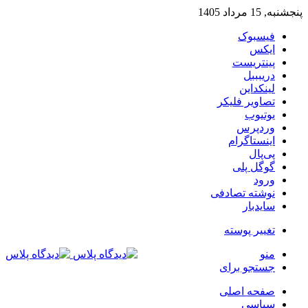
پنجشنبه, 15 مرداد 1405
فیسبوک
ایکس
پینتریست
دریبببل
لینکداین
تصاویر فلیکر
یوتیوب
وردپرس
اینستاگرام
پی‌پال
گوگل پلی
ورود
نوشته تصادفی
سایدبار
تغییر پوسته
منو
جستجو برای
صفحه اصلی
سیاسی