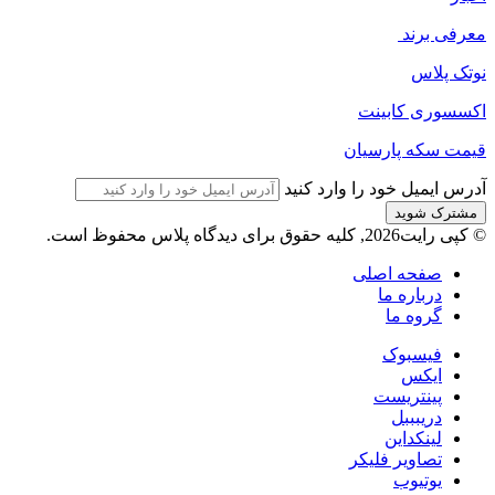
معرفی برند
نوتک پلاس
اکسسوری کابینت
قیمت سکه پارسیان
آدرس ایمیل خود را وارد کنید
© کپی رایت2026, کلیه حقوق برای دیدگاه پلاس محفوظ است.
صفحه اصلی
درباره ما
گروه ما
فیسبوک
ایکس
پینتریست
دریبببل
لینکداین
تصاویر فلیکر
یوتیوب