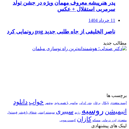
پدر هنرپیشه معروف مهمان ویژه در جشن تولد
سرمربی استقلال + عکس
11 خرداد 1404
ناصر الخلیفی از جاه طلبی جدید psg رونمایی کرد
مطالب جدید
برچسب ها
خواب
دانلود
آبسه مقعدی
بایکال
برغان
بندر انزلی
بواسیر یا هموروئید
بوشهر
روسیه
انیمیشن
سیبری
رژیم
سیستم ایمنی
شقاق یا فیشر
فیستول
کازان
مقعدی
لیزر درمانی
مسکو
کیست مویی
لینک های پیشنهادی