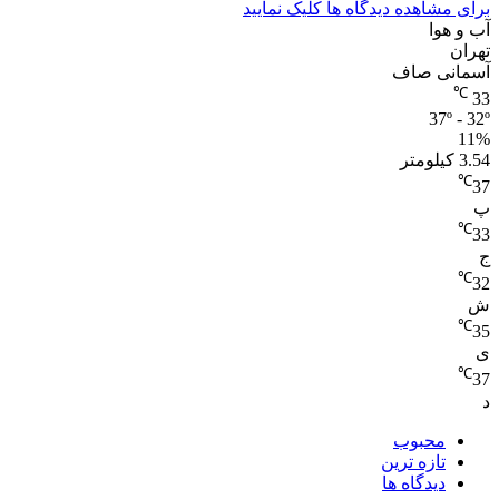
برای مشاهده دیدگاه ها کلیک نمایید
آب و هوا
تهران
آسمانی صاف
℃
33
37º - 32º
11%
3.54 کیلومتر
℃
37
پ
℃
33
ج
℃
32
ش
℃
35
ی
℃
37
د
محبوب
تازه ترین
دیدگاه ها