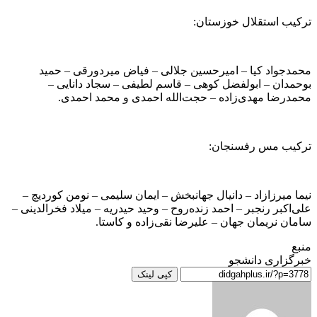
ترکیب استقلال خوزستان:
محمدجواد کیا – امیرحسین جلالی – فیاض میردورقی – حمید
بوحمدان – ابولفضل کوهی – قاسم لطیفی – سجاد دانایی –
محمدرضا مهدی‌زاده – حجت‌الله احمدی و محمد احمدی.
ترکیب مس رفسنجان:
نیما میرزازاد – دانیال جهانبخش – ایمان سلیمی – نومن کوردیچ –
علی‌اکبر رنجبر – احمد زنده‌روح – وحید حیدریه – میلاد فخرالدینی –
سامان نریمان جهان – علیرضا نقی‌زاده و کاستا.
منبع
خبرگزاری دانشجو
کپی لینک