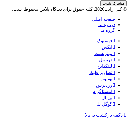
© کپی رایت2026, کلیه حقوق برای دیدگاه پلاس محفوظ است.
صفحه اصلی
درباره ما
گروه ما
فیسبوک
ایکس
پینتریست
دریبببل
لینکداین
تصاویر فلیکر
یوتیوب
وردپرس
اینستاگرام
پی‌پال
گوگل پلی
دکمه بازگشت به بالا