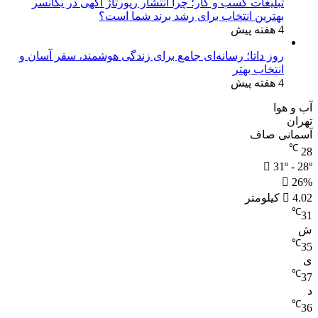
تبلیغات کسب و کار؛ چرا انتشار رپورتاژ آگهی در یکانسر
بهترین انتخاب برای رشد برند شما است؟
4 هفته پیش
روز داتا؛ رسانه‌ای جامع برای زندگی هوشمند، سفر آسان و
انتخاب بهتر
4 هفته پیش
آب و هوا
تهران
آسمانی صاف
℃
28
31º - 28º
26%
4.02 کیلومتر
℃
31
ش
℃
35
ی
℃
37
د
℃
36