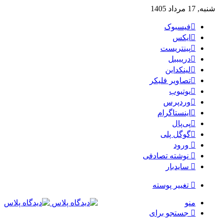
شنبه, 17 مرداد 1405
فیسبوک
ایکس
پینتریست
دریبببل
لینکداین
تصاویر فلیکر
یوتیوب
وردپرس
اینستاگرام
پی‌پال
گوگل پلی
ورود
نوشته تصادفی
سایدبار
تغییر پوسته
منو
جستجو برای