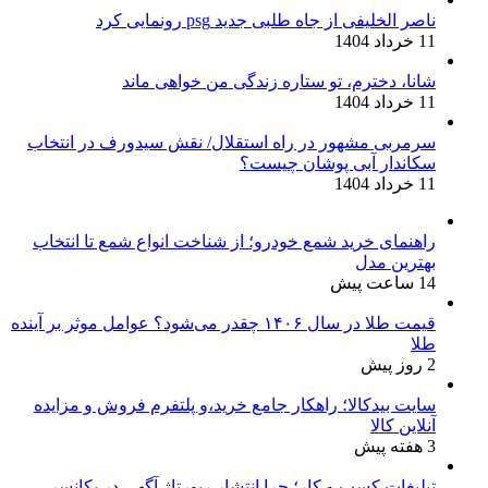
ناصر الخلیفی از جاه طلبی جدید psg رونمایی کرد
11 خرداد 1404
شانا، دخترم، تو ستاره زندگی من خواهی ماند
11 خرداد 1404
سرمربی مشهور در راه استقلال/ نقش سیدورف در انتخاب
سکاندار آبی پوشان چیست؟
11 خرداد 1404
راهنمای خرید شمع خودرو؛ از شناخت انواع شمع تا انتخاب
بهترین مدل
14 ساعت پیش
قیمت طلا در سال ۱۴۰۶ چقدر می‌شود؟ عوامل موثر بر آینده
طلا
2 روز پیش
سایت بیدکالا؛ راهکار جامع خرید،و پلتفرم فروش و مزایده
آنلاین کالا
3 هفته پیش
تبلیغات کسب و کار؛ چرا انتشار رپورتاژ آگهی در یکانسر