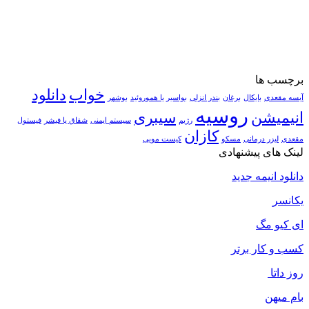
برچسب ها
خواب
دانلود
آبسه مقعدی
بایکال
برغان
بندر انزلی
بواسیر یا هموروئید
بوشهر
روسیه
انیمیشن
سیبری
رژیم
سیستم ایمنی
شقاق یا فیشر
فیستول
کازان
مقعدی
لیزر درمانی
مسکو
کیست مویی
لینک های پیشنهادی
دانلود انیمه جدید
یکانسر
ای کیو مگ
کسب و کار برتر
روز داتا
بام میهن