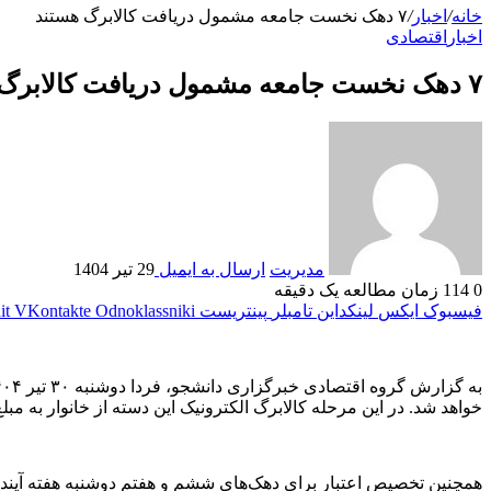
خانه
/
اخبار
/
۷ دهک نخست جامعه مشمول دریافت کالابرگ هستند
اخبار
اقتصادی
۷ دهک نخست جامعه مشمول دریافت کالابرگ هستند
مدیریت
ارسال به ایمیل
29 تیر 1404
0
114
زمان مطالعه یک دقیقه
فیسبوک
ایکس
لینکداین
تامبلر
پینتریست
Odnoklassniki
VKontakte
it
خواهد شد. در این مرحله کالابرگ الکترونیک این دسته از خانوار به مبلغ ۳۵۰ هزار تومان شارژ می‌شو
همچنین تخصیص اعتبار برای دهک‌های ششم و هفتم دوشنبه هفته آینده ۶ مرداد انجام خواهد ش