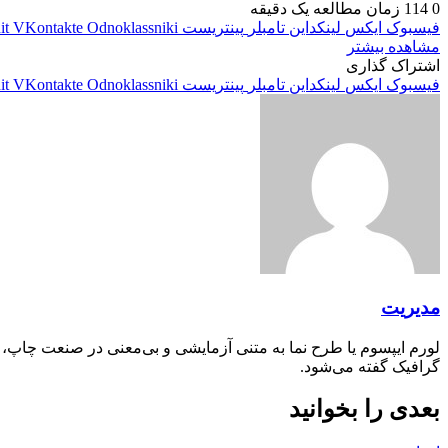
0
114
زمان مطالعه یک دقیقه
فیسبوک
ایکس
لینکداین
تامبلر
پینتریست
Odnoklassniki
VKontakte
it
مشاهده بیشتر
اشتراک گذاری
فیسبوک
ایکس
لینکداین
تامبلر
پینتریست
Odnoklassniki
VKontakte
it
مدیریت
لورم ایپسوم یا طرح‌ نما به متنی آزمایشی و بی‌معنی در صنعت چاپ،
گرافیک گفته می‌شود.
بعدی را بخوانید