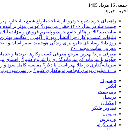
جمعه, 16 مرداد 1405
آخرین خبرها
راهنمای خرید شمع خودرو؛ از شناخت انواع شمع تا انتخاب بهتر
قیمت طلا در سال ۱۴۰۶ چقدر می‌شود؟ عوامل موثر بر آینده طلا
سایت بیدکالا؛ راهکار جامع خرید،و پلتفرم فروش و مزایده آنلاین 
تبلیغات کسب و کار؛ چرا انتشار رپورتاژ آگهی در یکانسر بهتری
روز داتا؛ رسانه‌ای جامع برای زندگی هوشمند، سفر آسان و انتخ
معرفی سایت مجله ۳۶۰
معرفی برند؛ بهترین مرجع معرفی کسب‌وکارها، برندها و خدمات
چگونه با سرمایه کم سرمایه‌گذاری را شروع کنیم؟ راهنمای مبت
سرمایه‌گذاری در طلا بهتر است یا دلار؟ مقایسه کامل سود و 
با ۱۰ میلیون تومان کجا سرمایه‌گذاری کنیم؟ بررسی سودآورترین گزینه‌ها
فیسبوک
ایکس
پینتریست
دریبببل
لینکداین
تصاویر فلیکر
یوتیوب
وردپرس
اینستاگرام