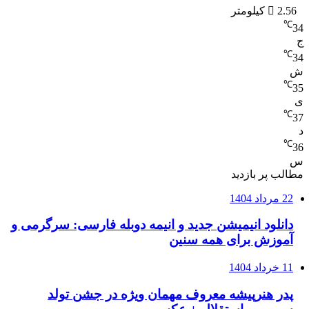
2.56 کیلومتر
℃
34
ج
℃
34
ش
℃
35
ی
℃
37
د
℃
36
س
مطالب پر بازدید
22 مرداد 1404
دانلود انیمیشن جدید و انیمه دوبله فارسی: سرگرمی و
آموزش برای همه سنین
11 خرداد 1404
پدر هنرپیشه معروف مهمان ویژه در جشن تولد