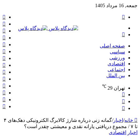
جمعه, 16 مرداد 1405
تغییر
ف
پوسته
ا
منو
پی
جستجو
در
برای
لی
صفحه اصلی
تص
سیاسی
فل
یو
ورزشی
اقتصادی
و
اجتماعی
ای
بین الملل
پی
گ
℃
تهران
29
پل
ور
نوشته
نو
تصادفی
تغییر
تص
سا
پوسته
جستجو
برای
خانه
/
اخبار
/
گمانه زنی درباره شارژ کالابرگ الکترونیکی دهک‌های ۴
تا ۷ / مجموع دریافتی یارانه نقدی و معیشتی چقدر است؟
اخبار
اقتصادی