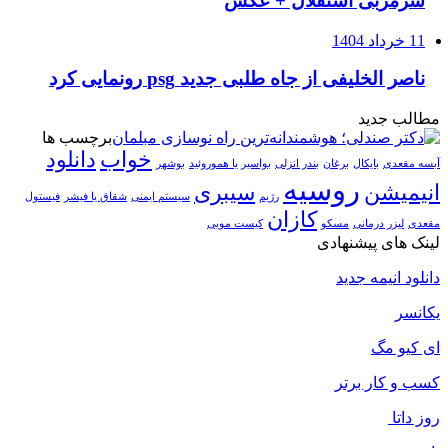
سرمربی استقلال + عکس
11 خرداد 1404
ناصر الخلیفی از جاه طلبی جدید psg رونمایی کرد
مطالب جدید
برچسب ها
خواب
دانلود
آبسه مقعدی
بایکال
برغان
بندر انزلی
بواسیر یا هموروئید
بوشهر
روسیه
انیمیشن
سیبری
رژیم
سیستم ایمنی
شقاق یا فیشر
فیستول
کازان
مقعدی
لیزر درمانی
مسکو
کیست مویی
لینک های پیشنهادی
دانلود انیمه جدید
یکانسر
ای کیو مگ
کسب و کار برتر
روز داتا