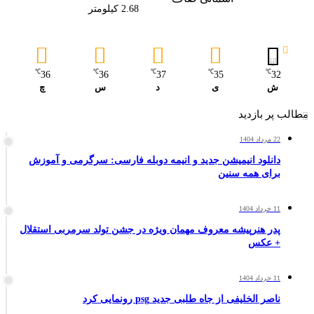
2.68 کیلومتر
℃
℃
℃
℃
℃
36
36
37
35
32
ش
ی
د
س
چ
مطالب پر بازدید
22 مرداد 1404
دانلود انیمیشن جدید و انیمه دوبله فارسی: سرگرمی و آموزش
برای همه سنین
11 خرداد 1404
پدر هنرپیشه معروف مهمان ویژه در جشن تولد سرمربی استقلال
+ عکس
11 خرداد 1404
ناصر الخلیفی از جاه طلبی جدید psg رونمایی کرد