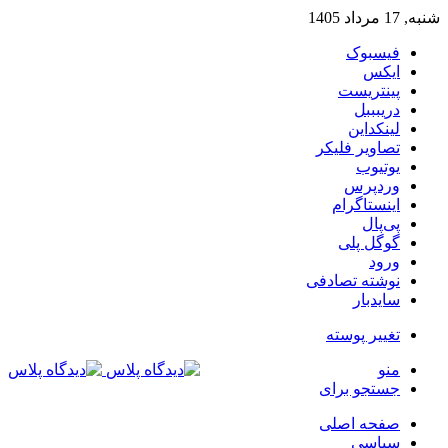
شنبه, 17 مرداد 1405
فیسبوک
ایکس
پینتریست
دریبببل
لینکداین
تصاویر فلیکر
یوتیوب
وردپرس
اینستاگرام
پی‌پال
گوگل پلی
ورود
نوشته تصادفی
سایدبار
تغییر پوسته
منو
جستجو برای
صفحه اصلی
سیاسی