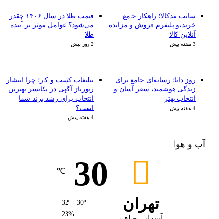
سایت بیدکالا؛ راهکار جامع
قیمت طلا در سال ۱۴۰۶ چقدر
خرید،و پلتفرم فروش و مزایده
می‌شود؟ عوامل موثر بر آینده
آنلاین کالا
طلا
3 هفته پیش
2 روز پیش
روز داتا؛ رسانه‌ای جامع برای
تبلیغات کسب و کار؛ چرا انتشار
زندگی هوشمند، سفر آسان و
رپورتاژ آگهی در یکانسر بهترین
انتخاب بهتر
انتخاب برای رشد برند شما
است؟
4 هفته پیش
4 هفته پیش
آب و هوا
30
℃
تهران
32º - 30º
23%
آسمانی صاف