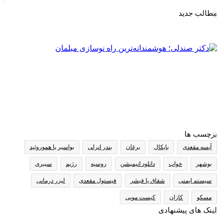
مطالب جدید
برچسب ها
آبسه مقعدی
بایکال
برغان
بندر انزلی
بواسیر یا هموروئید
بوشهر
خواب
دانلود انیمیشن
روسیه
رژیم
سیبری
سیستم ایمنی
شقاق یا فیشر
فیستول مقعدی
لیزر درمانی
مسکو
کازان
کیست مویی
لینک های پیشنهادی