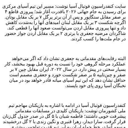
سایت کنفدراسیون فوتبال آسیا نوشت: مسیر این تیم آسیای مرکزی
برای رسیدن به جام جهانی ۲۰۲۶ باقدرت آغاز شد؛ پیروزی قاطع ۴
بر صفر مقابل سنگاپور و پس از آن برتر پرگل ۷ بر یک مقابل بوتان.
اگرچه شکست ۳ بر یک مقابل لبنان امید‌های آنها را به‌شدت کاهش
داد و تنها پیروزی مقابل اردن می‌توانست صعود آنها را قطعی کند.
شاگردان مرضیه جعفری با برتری ۲ بر یک مقابل اردن جواز حضور
در جام ملت‌ها را کسب کردند.
البته رقابت‌های مقدماتی به جعفری نشان داد که اگر می‌خواهد
عملکرد مرحله گروهی خود را نسبت به دوره قبل بهبود ببخشد، کار
بسیار سختی در پیش دارد. در سال ۲۰۲۲، ایران مقابل چین ۷ بر
صفر و چین‌تایپه ۵ بر صفر شکست خورد و جعفری مصمم است
حداقل نشان دهد که این تیم آسیای میانه قادر خواهد بود در میان
نخبگان آسیا روی پای خود بایستد.
کنفدراسیون فوتبال آسیا در ادامه با اشاره به بازیکنان مهاجم تیم
ملی کشورمان نوشت: بازیکنان کلیدی در مسابقات مقدماتی
پیشرفت خوبی داشتند؛ فاطمه شبان با ۵ گل در صدر جدول گل‌زنان
قرار گرفت. سارا دیدار، زهرا قنبری و نگین زندی با ۲ گل درخشیدند
و سهم آنها در خط حمله ایران به این تیم قدرت تهاجمی بیشتری