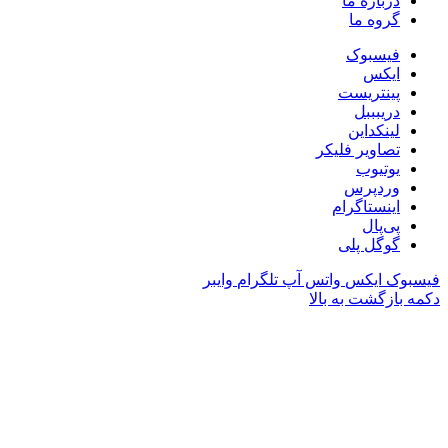
درباره ما
گروه ما
فیسبوک
ایکس
پینتریست
دریبببل
لینکداین
تصاویر فلیکر
یوتیوب
وردپرس
اینستاگرام
پی‌پال
گوگل پلی
فیسبوک
ایکس
واتس آپ
تلگرام
وایبر
دکمه بازگشت به بالا