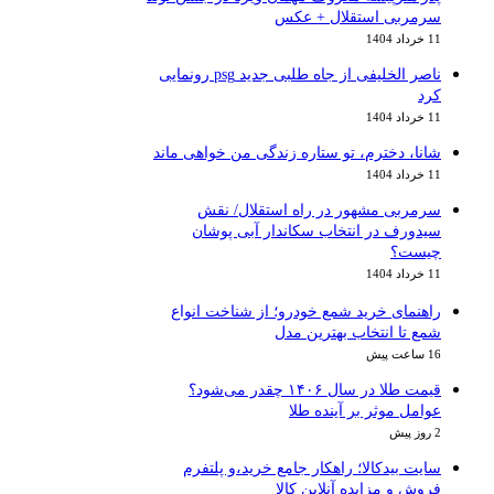
سرمربی استقلال + عکس
11 خرداد 1404
ناصر الخلیفی از جاه طلبی جدید psg رونمایی
کرد
11 خرداد 1404
شانا، دخترم، تو ستاره زندگی من خواهی ماند
11 خرداد 1404
سرمربی مشهور در راه استقلال/ نقش
سیدورف در انتخاب سکاندار آبی پوشان
چیست؟
11 خرداد 1404
راهنمای خرید شمع خودرو؛ از شناخت انواع
شمع تا انتخاب بهترین مدل
16 ساعت پیش
قیمت طلا در سال ۱۴۰۶ چقدر می‌شود؟
عوامل موثر بر آینده طلا
2 روز پیش
سایت بیدکالا؛ راهکار جامع خرید،و پلتفرم
فروش و مزایده آنلاین کالا