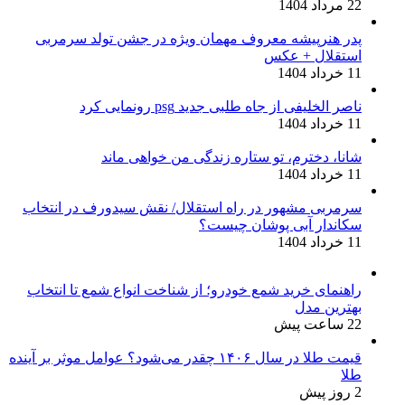
22 مرداد 1404
جنگ علیه سکوت جهانی در برابر جنایات صورت‌گرفته
پدر هنرپیشه معروف مهمان ویژه در جشن تولد سرمربی
در غزه و فلسطین است.
استقلال + عکس
11 خرداد 1404
ناصر الخلیفی از جاه طلبی جدید psg رونمایی کرد
11 خرداد 1404
شانا، دخترم، تو ستاره زندگی من خواهی ماند
11 خرداد 1404
سرمربی مشهور در راه استقلال/ نقش سیدورف در انتخاب
سکاندار آبی پوشان چیست؟
11 خرداد 1404
راهنمای خرید شمع خودرو؛ از شناخت انواع شمع تا انتخاب
بهترین مدل
22 ساعت پیش
قیمت طلا در سال ۱۴۰۶ چقدر می‌شود؟ عوامل موثر بر آینده
طلا
2 روز پیش