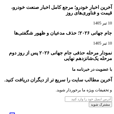
برزیلی
آخرین اخبار خودرو؛ مرجع کامل اخبار صنعت خودرو،
قیمت و فناوری‌های روز
-بابتیس آندری، پزشک فرانسوی حاضر برای کمک در
صورت درگیری
10 تیر 1405
جام جهانی ۲۰۲۶؛ حذف مدعیان و ظهور شگفتی‌ها
-یاسمین آجار، فعال آلمانی-کرد
10 تیر 1405
-رِوا فیارد، فعال محیط زیست از فرانسه
نمودار مرحله حذفی جام جهانی ۲۰۲۶ پس از روز دوم
مرحله یک‌شانزدهم نهایی
-سُوایب اُردو، فعال ترک
با عضویت در خبرنامه ما
-سرخیو توریبیو، عضو سازمان «سی شیپرد» از اسپانیا
آخرین مطالب سایت را سریع تر از دیگران دریافت کنید.
-مارکو فان رینیس، دانشجوی مهندسی دریایی از هلند
و تخفیفات ویژه ما برخوردار شوید.
و عضو خدمه
آدرس
ایمیل
کشتی «مادلین» سفر خود را در اول ژوئن ۲۰۲۵ از
خود
بندر کاتانیا در جنوب ایتالیا آغاز کرده و بیش از ۲۰۰۰
را