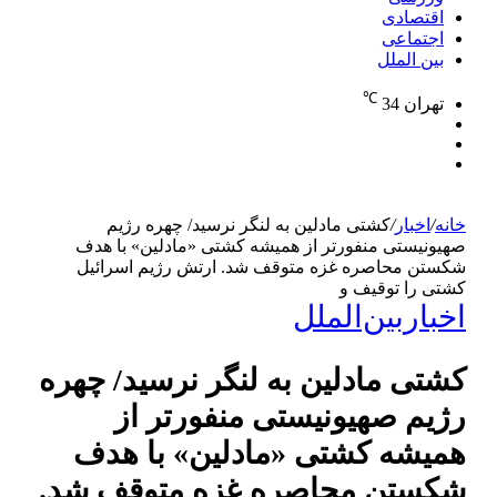
اقتصادی
اجتماعی
بین الملل
℃
تهران
34
نوشته
تغییر
تصادفی
جستجو
پوسته
برای
خانه
/
اخبار
/
کشتی مادلین به لنگر نرسید/ چهره رژیم
صهیونیستی منفورتر از همیشه کشتی «مادلین» با هدف
شکستن محاصره غزه متوقف شد. ارتش رژیم اسرائیل
کشتی را توقیف و
اخبار
بین‌الملل
کشتی مادلین به لنگر نرسید/ چهره
رژیم صهیونیستی منفورتر از
همیشه کشتی «مادلین» با هدف
شکستن محاصره غزه متوقف شد.