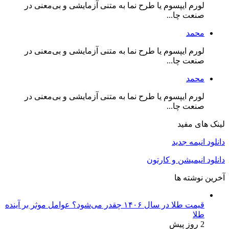
لورم ایپسوم یا طرح‌ نما به متنی آزمایشی و بی‌معنی در
کاروان آزادی
نیز در بیانیه‌ای اعلام کرد که کشتی‌های
صنعت چا...
اسرائیلی که به سمت کشتی «مادلین» نزدیک شده
محمد
بودند، در نهایت منطقه را ترک کرده‌اند. اما در
لورم ایپسوم یا طرح‌ نما به متنی آزمایشی و بی‌معنی در
ساعت ۱:۳۵ بامداد، گزارش شد که کشتی «مادلین»
صنعت چا...
توسط نیروهای اسرائیلی توقیف شده و فعالان آن
محمد
ربوده شده‌اند.
لورم ایپسوم یا طرح‌ نما به متنی آزمایشی و بی‌معنی در
صنعت چا...
با توقیف کشتی «مادلین»، فشارهای بین‌المللی به
لینک های مفید
خصوص از سوی
بریتانیا
شروع شد.
فرانشسکا آلبانیز
،
دانلود انیمه جدید
مسئول حقوق بشر سازمان ملل، از بریتانیا خواست
تا برای آزادی کشتی و بازگرداندن فعالان اقدام فوری
دانلود انیمیشن و کارتون
انجام دهد و از رژیم اسرائیل توضیح بخواهد.
آخرین نوشته ها
ا
یسرائیل کاتس
، وزیر امنیت رژیم صهیونیستی، در
بیانیه‌ای اعلام کرد که دستور داده است تا ارتش
قیمت طلا در سال ۱۴۰۶ چقدر می‌شود؟ عوامل موثر بر آینده
طلا
اسرائیل از رسیدن کشتی به غزه جلوگیری کند و به
2 روز پیش