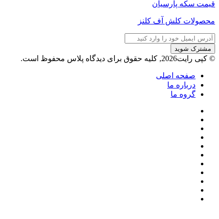
قیمت سکه پارسیان
محصولات کلش آف کلنز
آدرس
ایمیل
خود
© کپی رایت2026, کلیه حقوق برای دیدگاه پلاس محفوظ است.
را
وارد
صفحه اصلی
کنید
درباره ما
گروه ما
فیسبوک
ایکس
پینتریست
دریبببل
لینکداین
تصاویر
یوتیوب
فلیکر
وردپرس
اینستاگرام
پی‌پال
گوگل
پلی