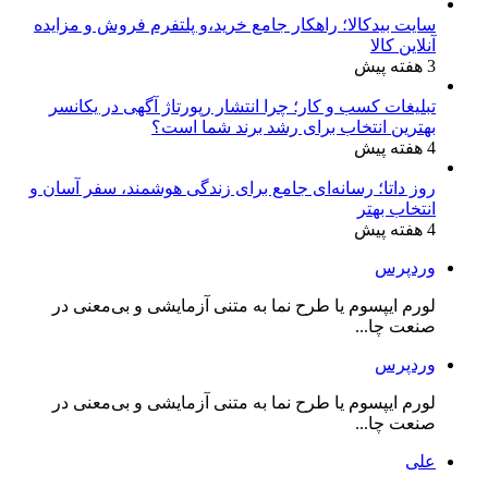
سایت بیدکالا؛ راهکار جامع خرید،و پلتفرم فروش و مزایده
آنلاین کالا
3 هفته پیش
توقیف کشتی و واکنش‌های جهانی
تبلیغات کسب و کار؛ چرا انتشار رپورتاژ آگهی در یکانسر
بهترین انتخاب برای رشد برند شما است؟
اما این سفر با توقف ناگهانی کشتی در آب‌های
4 هفته پیش
بین‌المللی و توقیف آن توسط
نیروی دریایی رژیم
روز داتا؛ رسانه‌ای جامع برای زندگی هوشمند، سفر آسان و
اسرائیل
روبه‌رو شد. نیروهای اسرائیلی، پس از قطع
انتخاب بهتر
4 هفته پیش
ارتباطات کشتی، بلافاصله بر آن سوار شده و
داوطلبان را از آنجا بردند. این اقدام رژیم
وردپرس
صهیونیستی، اعتراضات جهانی را برانگیخت.
حماس
به
لورم ایپسوم یا طرح‌ نما به متنی آزمایشی و بی‌معنی در
صنعت چا...
شدت اعتراض خود را نسبت به این «جنایت دزدی
دریایی» اعلام کرد و آن را نقض آشکار قوانین
وردپرس
بین‌المللی دانست. این حرکت به‌طور ویژه در زمینه
لورم ایپسوم یا طرح‌ نما به متنی آزمایشی و بی‌معنی در
صنعت چا...
حقوق بشری و آزادی‌های بین‌المللی مورد بحث و
انتقاد قرار گرفت.
علی