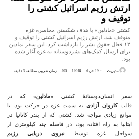
ارتش رژیم اسرائیل کشتی را
توقیف و
کشتی «مادلین» با هدف شکستن محاصره غزه
متوقف شد. ارتش رژیم اسرائیل کشتی را توقیف و
۱۲ فعال حقوق بشر را بازداشت کرد. این سفر نمادین
برای ارسال کمک‌های بشردوستانه به غزه آغاز شده
بود.
ارسال
مدیریت
19 خرداد 1404
0
405
زمان تقریبی مطالعه 3 دقیقه
به
ایمیل
سفر انسان‌دوستانۀ کشتی
«مادلین»
که در
قالب
کاروان آزادی
به سمت غزه در حرکت بود، با
موانع زیادی مواجه شد. کشتی که از بندر کاتانیا در
ایتالیا به راه افتاده بود، در فاصله چند کیلومتری از
سواحل غزه توسط
نیروی دریایی رژیم