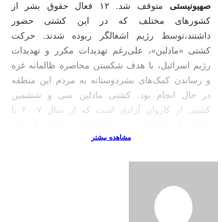
صهیونیستی
متوقف شد. ۱۲ فعال حقوق بشر از
کشورهای مختلف که در این کشتی حضور
داشتند،توسط رژیم اشغالگر ربوده شدند. حرکت
کشتی «مادلین»، علی‌رغم تهدیدات مکرر و تهدیدات
رژیم اسرائیل، با هدف شکستن محاصره ظالمانه غزه
و رساندن کمک‌های بشردوستانه به مردم این منطقه
در حال انجام بود. کشتی مادلین سی و ششمین
کشتی از کاروان آزادی است که از سال ۲۰۰۷ با
هدف رفع محاصره رژیم صهیونیستی علیه نوار غزه
مشاهده بیشتر
عازم این منطقه محاصره شده و جنگ زده می‌شود.
نامگذاری کشتی «مادلین»
کشتی «مادلین» که نام خود را از یک دختر فلسطینی
به نام
مادلین کلاب
گرفته است، بیشتر از یک کشتی
کمک‌رسان است. مادلین، اولین دختر فلسطینی است