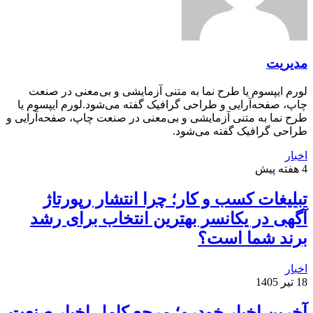
که در صید ماهی در نوار غزه مهارت دارد و در حمله
اخیر رژیم صهیونیستی به غزه، پدر خود را از دست
داده است. این دختر کوچک اهل غزه که به تنهایی
مدیریت
روزی خانواده‌اش را تأمین می‌کند، در جنگ اخیر
لورم ایپسوم یا طرح‌ نما به متنی آزمایشی و بی‌معنی در صنعت
قایقش را از دست داد، اما همچنان با استقامت به
چاپ، صفحه‌آرایی و طراحی گرافیک گفته می‌شود.لورم ایپسوم یا
زندگی ادامه می‌دهد. کشتی «مادلین» به یاد او و
طرح‌ نما به متنی آزمایشی و بی‌معنی در صنعت چاپ، صفحه‌آرایی و
طراحی گرافیک گفته می‌شود.
مبارزاتش برای تأمین روزی خانواده‌اش نام‌گذاری
اخبار
شده است. این کشتی با نماد پایداری و مبارزه مردم
4 هفته پیش
غزه علیه ظلم و محاصره، سفر خود را آغاز کرده و
تبلیغات کسب و کار؛ چرا انتشار رپورتاژ
حامل پیام همبستگی جهانی است.
آگهی در یکانسر بهترین انتخاب برای رشد
حضور فعالان جهانی بر کشتی
برند شما است؟
«مادلین»
اخبار
18 تیر 1405
۱۲ فعال حقوق بشری بین‌المللی با ملیت‌های مختلف
در این سفر مشارکت دارند که اسامی آنها به این
آخرین اخبار خودرو؛ مرجع کامل اخبار صنعت