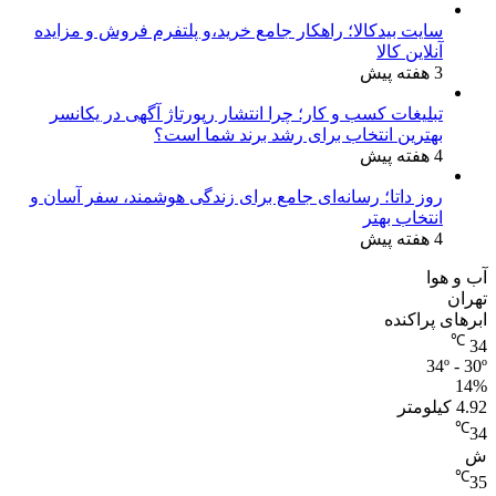
فعالان حاضر هشدار داده بود که باید بازگردند.
سایت بیدکالا؛ راهکار جامع خرید،و پلتفرم فروش و مزایده
آنلاین کالا
3 هفته پیش
خبرگزاری دانشجو
منبع
تبلیغات کسب و کار؛ چرا انتشار رپورتاژ آگهی در یکانسر
بهترین انتخاب برای رشد برند شما است؟
کپی لینک
4 هفته پیش
روز داتا؛ رسانه‌ای جامع برای زندگی هوشمند، سفر آسان و
انتخاب بهتر
4 هفته پیش
آب و هوا
تهران
ابرهای پراکنده
℃
34
34º - 30º
14%
4.92 کیلومتر
℃
34
ش
℃
35