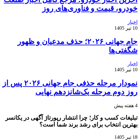
شکل است:
خودرو، قیمت و فناوری‌های روز
-گرتا تونبرگ، فعال محیط زیست و عدالت اجتماعی
اخبار
10 تیر 1405
از سوئد
جام جهانی ۲۰۲۶؛ حذف مدعیان و ظهور
-ریما حسن، نماینده پارلمان اروپا از حزب چپ‌گرای
شگفتی‌ها
«فرانسه تسلیم‌ناپذیر»
اخبار
10 تیر 1405
-عمر فیاض، خبرنگار الجزیره
نمودار مرحله حذفی جام جهانی ۲۰۲۶ پس از
-یانیس محمدی، روزنامه‌نگار فرانسوی از رسانه
روز دوم مرحله یک‌شانزدهم نهایی
«بلاست»
4 هفته پیش
-پاسکال موریرس، فعال باسابقه فرانسوی در ناوگان
تبلیغات کسب و کار؛ چرا انتشار رپورتاژ آگهی در یکانسر
آزادی
بهترین انتخاب برای رشد برند شما است؟
-تیاگو آویلا، خبرنگار و فعال اجتماعی و سیاسی
18 تیر 1405