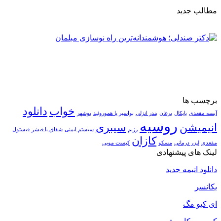
مطالب جدید
برچسب ها
خواب
دانلود
آبسه مقعدی
بایکال
برغان
بندر انزلی
بواسیر یا هموروئید
بوشهر
روسیه
انیمیشن
سیبری
رژیم
سیستم ایمنی
شقاق یا فیشر
فیستول
کازان
مقعدی
لیزر درمانی
مسکو
کیست مویی
لینک های پیشنهادی
دانلود انیمه جدید
یکانسر
ای کیو مگ