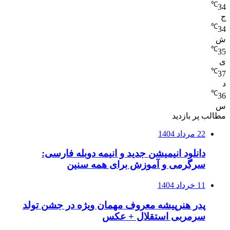
℃
34
ج
℃
34
ش
℃
35
ی
℃
37
د
℃
36
س
مطالب پر بازدید
22 مرداد 1404
دانلود انیمیشن جدید و انیمه دوبله فارسی:
سرگرمی و آموزش برای همه سنین
11 خرداد 1404
پدر هنرپیشه معروف مهمان ویژه در جشن تولد
سرمربی استقلال + عکس