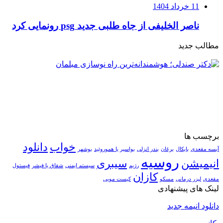
11 خرداد 1404
ناصر الخلیفی از جاه طلبی جدید psg رونمایی کرد
مطالب جدید
برچسب ها
خواب
دانلود
آبسه مقعدی
بایکال
برغان
بندر انزلی
بواسیر یا هموروئید
بوشهر
روسیه
انیمیشن
سیبری
رژیم
سیستم ایمنی
شقاق یا فیشر
فیستول
کازان
مقعدی
لیزر درمانی
مسکو
کیست مویی
لینک های پیشنهادی
دانلود انیمه جدید