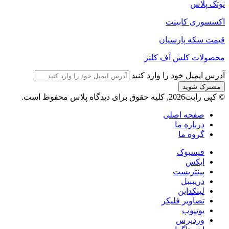
نوتک پلاس
اکسسوری کابینت
قیمت سکه پارسیان
محصولات کلش آف کلنز
آدرس ایمیل خود را وارد کنید
© کپی رایت2026, کلیه حقوق برای دیدگاه پلاس محفوظ است.
صفحه اصلی
درباره ما
گروه ما
فیسبوک
ایکس
پینتریست
دریبببل
لینکداین
تصاویر فلیکر
یوتیوب
وردپرس