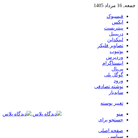
جمعه, 16 مرداد 1405
فیسبوک
ایکس
پینتریست
دریبببل
لینکداین
تصاویر فلیکر
یوتیوب
وردپرس
اینستاگرام
پی‌پال
گوگل پلی
ورود
نوشته تصادفی
سایدبار
تغییر پوسته
منو
جستجو برای
صفحه اصلی
سیاسی