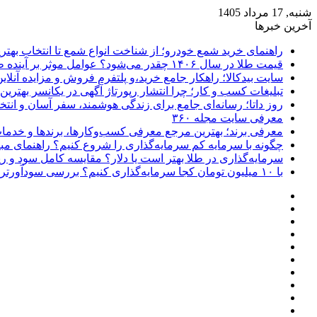
شنبه, 17 مرداد 1405
آخرین خبرها
راهنمای خرید شمع خودرو؛ از شناخت انواع شمع تا انتخاب بهتر
قیمت طلا در سال ۱۴۰۶ چقدر می‌شود؟ عوامل موثر بر آینده طلا
سایت بیدکالا؛ راهکار جامع خرید،و پلتفرم فروش و مزایده آنلاین 
تبلیغات کسب و کار؛ چرا انتشار رپورتاژ آگهی در یکانسر بهتری
روز داتا؛ رسانه‌ای جامع برای زندگی هوشمند، سفر آسان و انتخ
معرفی سایت مجله ۳۶۰
معرفی برند؛ بهترین مرجع معرفی کسب‌وکارها، برندها و خدمات
چگونه با سرمایه کم سرمایه‌گذاری را شروع کنیم؟ راهنمای مبت
سرمایه‌گذاری در طلا بهتر است یا دلار؟ مقایسه کامل سود و 
با ۱۰ میلیون تومان کجا سرمایه‌گذاری کنیم؟ بررسی سودآورترین گزینه‌ها
فیسبوک
ایکس
پینتریست
دریبببل
لینکداین
تصاویر
یوتیوب
فلیکر
وردپرس
اینستاگرام
پی‌پال