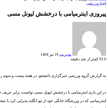
اخبار
ورزشی
پیروزی اینترمیامی با درخشش لیونل مسی
ارسال
به
ایمیل
مدیریت
19 تیر 1404
0
93
کمتر از چند دقیقه
Odnoklassniki
VKontakte
Reddit
پاکت
ایکس
تامبلر
لینکداین
فیسبوک
پینتریست
به گزارش گروه ورزشی خبرگزاری دانشجو، در هفته بیست و سوم رقاب
در این بازی اینترمیامی با درخشش لیونل مسی توانست برابر حریف خ
اینترمیامی که در ورزشگاه خانگی خود از نیو انگلند پذیرایی کرد با نت