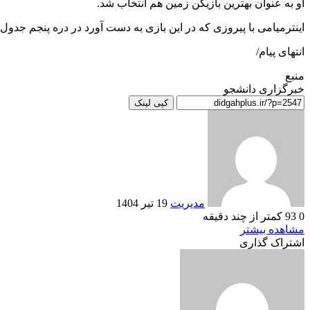
او به عنوان بهترین بازیکن زمین هم انتخاب شد.
اینترمیامی با پیروزی که در این بازی به دست آورد در دره پنجم جدول
انتهای پیام/
منبع
خبرگزاری دانشجو
کپی لینک
ارسال
به
ایمیل
مدیریت
19 تیر 1404
0
93
کمتر از چند دقیقه
Odnoklassniki
VKontakte
Reddit
پاکت
ایکس
تامبلر
لینکداین
فیسبوک
پینتریست
مشاهده بیشتر
اشتراک گذاری
Odnoklassniki
VKontakte
Reddit
چاپ
پاکت
ایکس
تامبلر
اشتراک
لینکداین
فیسبوک
پینتریست
با
ایمیل