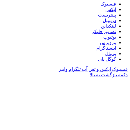
فیسبوک
ایکس
پینتریست
دریبببل
لینکداین
تصاویر فلیکر
یوتیوب
وردپرس
اینستاگرام
پی‌پال
گوگل پلی
فیسبوک
ایکس
واتس آپ
تلگرام
وایبر
دکمه بازگشت به بالا