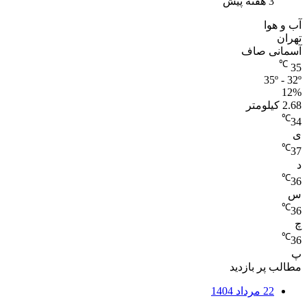
3 هفته پیش
آب و هوا
تهران
آسمانی صاف
℃
35
35º - 32º
12%
2.68 کیلومتر
℃
34
ی
℃
37
د
℃
36
س
℃
36
چ
℃
36
پ
مطالب پر بازدید
22 مرداد 1404