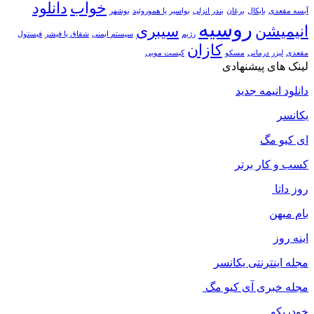
خواب
دانلود
آبسه مقعدی
بایکال
برغان
بندر انزلی
بواسیر یا هموروئید
بوشهر
روسیه
انیمیشن
سیبری
رژیم
سیستم ایمنی
شقاق یا فیشر
فیستول
کازان
مقعدی
لیزر درمانی
مسکو
کیست مویی
لینک های پیشنهادی
دانلود انیمه جدید
یکانسر
ای کیو مگ
کسب و کار برتر
روز داتا
بام میهن
اینه روز
مجله اینترنتی یکانسر
مجله خبری آی کیو مگ
خودریکو