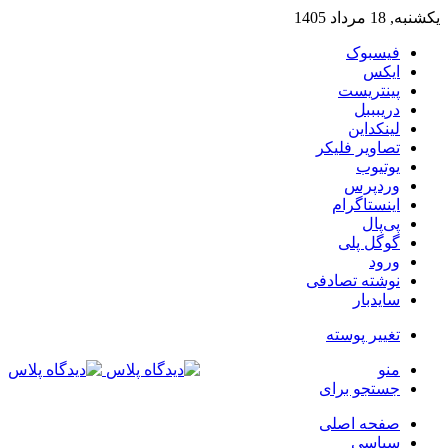
یکشنبه, 18 مرداد 1405
فیسبوک
ایکس
پینتریست
دریبببل
لینکداین
تصاویر فلیکر
یوتیوب
وردپرس
اینستاگرام
پی‌پال
گوگل پلی
ورود
نوشته تصادفی
سایدبار
تغییر پوسته
منو
جستجو برای
صفحه اصلی
سیاسی