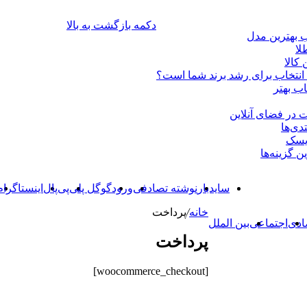
دکمه بازگشت به بالا
ب بهترین مدل
کالا
ن انتخاب برای رشد برند شما است؟
اب بهتر
 در فضای آنلاین
دی‌ها
ریسک
سایدبار
نوشته تصادفی
ورود
گوگل پلی
پی‌پال
اینستاگرام
خانه
/
پرداخت
ادی
اجتماعی
بین الملل
پرداخت
[woocommerce_checkout]