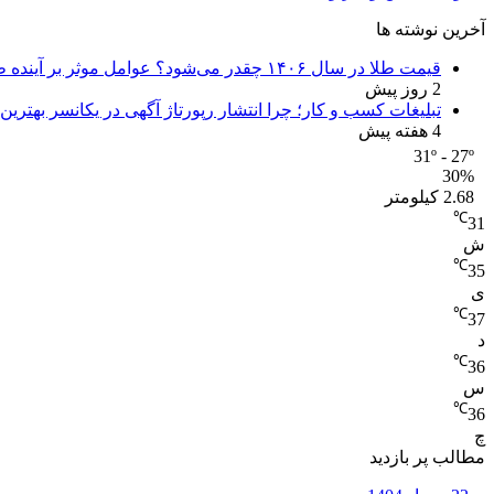
آخرین نوشته ها
قیمت طلا در سال ۱۴۰۶ چقدر می‌شود؟ عوامل موثر بر آینده طلا
2 روز پیش
تبلیغات کسب و کار؛ چرا انتشار رپورتاژ آگهی در یکانسر بهتری
4 هفته پیش
31º - 27º
30%
2.68 کیلومتر
℃
31
ش
℃
35
ی
℃
37
د
℃
36
س
℃
36
چ
مطالب پر بازدید