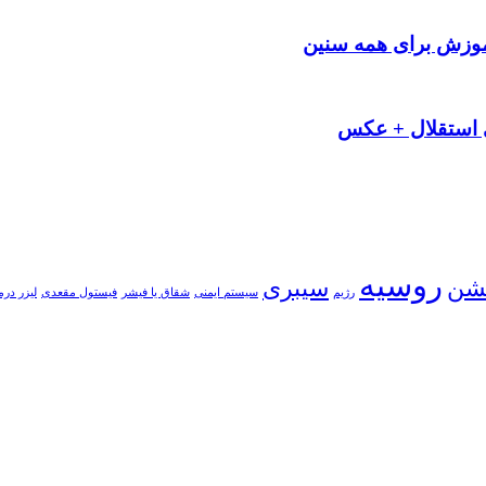
آموزش برای همه سنین
 استقلال + عکس
روسیه
یشن
سیبری
رژیم
سیستم ایمنی
شقاق یا فیشر
فیستول مقعدی
لیزر درم