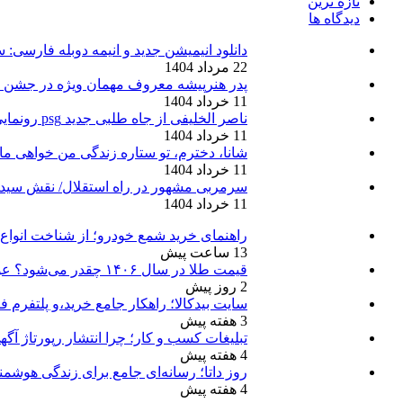
تازه ترین
دیدگاه ها
دانلود انیمیشن جدید و انیمه دوبله فارسی
22 مرداد 1404
پدر هنرپیشه معروف مهمان ویژه در جشن 
11 خرداد 1404
ناصر الخلیفی از جاه طلبی جدید psg رونمایی کرد
11 خرداد 1404
شانا، دخترم، تو ستاره زندگی من خواهی مان
11 خرداد 1404
سرمربی مشهور در راه استقلال/ نقش سید
11 خرداد 1404
راهنمای خرید شمع خودرو؛ از شناخت انواع 
13 ساعت پیش
قیمت طلا در سال ۱۴۰۶ چقدر می‌شود؟ عوامل موثر بر آینده طلا
2 روز پیش
سایت بیدکالا؛ راهکار جامع خرید،و پلتفرم فر
3 هفته پیش
تبلیغات کسب و کار؛ چرا انتشار رپورتاژ آگ
4 هفته پیش
روز داتا؛ رسانه‌ای جامع برای زندگی هوشمن
4 هفته پیش