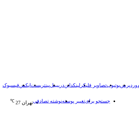
وردپرس
یوتیوب
تصاویر فلیکر
لینکداین
دریبببل
پینتریست
ایکس
فیسبوک
جستجو برای
تغییر پوسته
نوشته تصادفی
℃
تهران
27