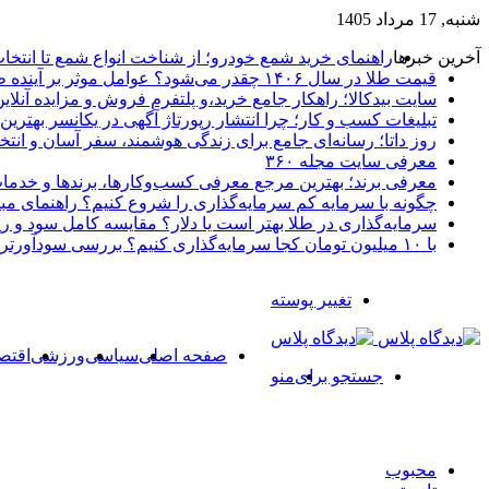
شنبه, 17 مرداد 1405
آخرین خبرها
راهنمای خرید شمع خودرو؛ از شناخت انواع شمع تا انتخا
قیمت طلا در سال ۱۴۰۶ چقدر می‌شود؟ عوامل موثر بر آینده طلا
سایت بیدکالا؛ راهکار جامع خرید،و پلتفرم فروش و مزایده آنلاین 
تبلیغات کسب و کار؛ چرا انتشار رپورتاژ آگهی در یکانسر بهتری
روز داتا؛ رسانه‌ای جامع برای زندگی هوشمند، سفر آسان و انتخ
معرفی سایت مجله ۳۶۰
معرفی برند؛ بهترین مرجع معرفی کسب‌وکارها، برندها و خدمات
چگونه با سرمایه کم سرمایه‌گذاری را شروع کنیم؟ راهنمای مبت
سرمایه‌گذاری در طلا بهتر است یا دلار؟ مقایسه کامل سود و 
با ۱۰ میلیون تومان کجا سرمایه‌گذاری کنیم؟ بررسی سودآورترین گزینه‌ها
تغییر پوسته
صفحه اصلی
سیاسی
ورزشی
اقتص
جستجو برای
منو
محبوب