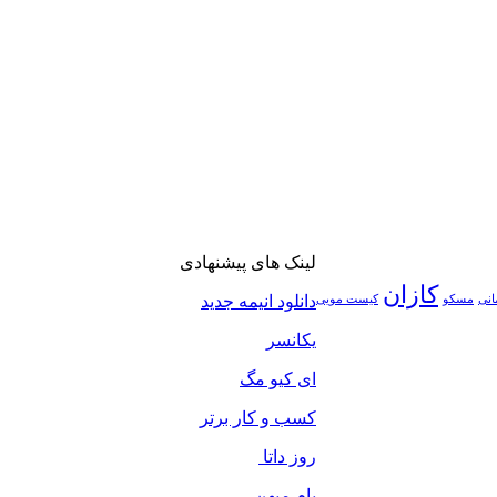
لینک های پیشنهادی
کازان
دانلود انیمه جدید
انی
مسکو
کیست مویی
یکانسر
ای کیو مگ
کسب و کار برتر
روز داتا
بام میهن