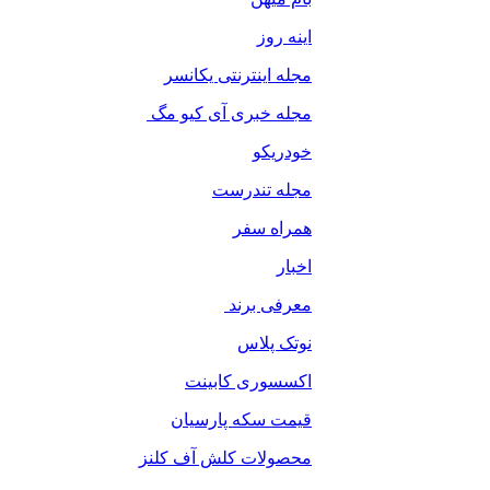
اینه روز
مجله اینترنتی یکانسر
مجله خبری آی کیو مگ
خودریکو
مجله‌ تندرست
همراه سفر
اخبار
معرفی برند
نوتک پلاس
اکسسوری کابینت
قیمت سکه پارسیان
محصولات کلش آف کلنز