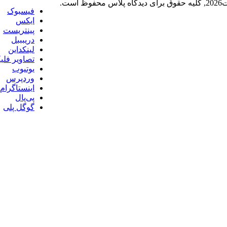
ظ است.
فیسبوک
ایکس
پینتریست
دریبببل
لینکداین
تصاویر فلی
یوتیوب
وردپرس
اینستاگرام
پی‌پال
گوگل پلی