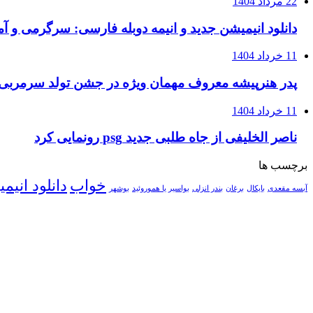
22 مرداد 1404
دانلود انیمیشن جدید و انیمه دوبله فارسی: سرگرمی و 
11 خرداد 1404
پدر هنرپیشه معروف مهمان ویژه در جشن تولد سرمربی
11 خرداد 1404
ناصر الخلیفی از جاه طلبی جدید psg رونمایی کرد
برچسب ها
خواب
دانلود انیم
آبسه مقعدی
بایکال
برغان
بندر انزلی
بواسیر یا هموروئید
بوشهر