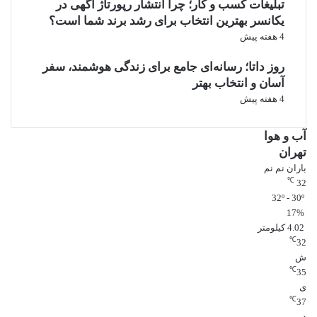
تبلیغات کسب و کار؛ چرا انتشار رپورتاژ آگهی در
یکانسر بهترین انتخاب برای رشد برند شما است؟
4 هفته پیش
روز داتا؛ رسانه‌ای جامع برای زندگی هوشمند، سفر
آسان و انتخاب بهتر
4 هفته پیش
آب و هوا
تهران
باران نم نم
℃
32
32º - 30º
17%
4.02 کیلومتر
℃
32
ش
℃
35
ی
℃
37
د