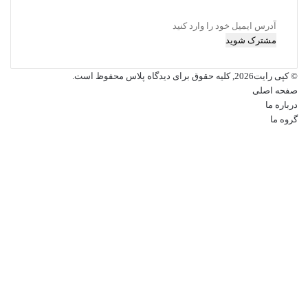
آدرس
ایمیل
خود
را
© کپی رایت2026, کلیه حقوق برای دیدگاه پلاس محفوظ است.
وارد
صفحه اصلی
کنید
درباره ما
گروه ما
فیسبوک
ایکس
پینتریست
دریبببل
لینکداین
تصاویر
فلیکر
یوتیوب
وردپرس
اینستاگرام
پی‌پال
گوگل
پلی
وایبر
ایکس
واتس
تلگرام
فیسبوک
آپ
کمه