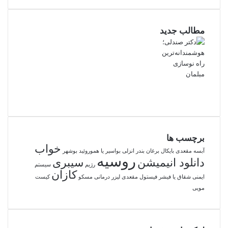
مطالب جدید
برچسب ها
خواب
آبسه مقعدی
بایکال
برغان
بندر انزلی
بواسیر یا هموروئید
بوشهر
روسیه
دانلود انیمیشن
سیبری
رژیم
سیستم
کازان
ایمنی
شقاق یا فیشر
فیستول مقعدی
لیزر درمانی
مسکو
کیست
مویی