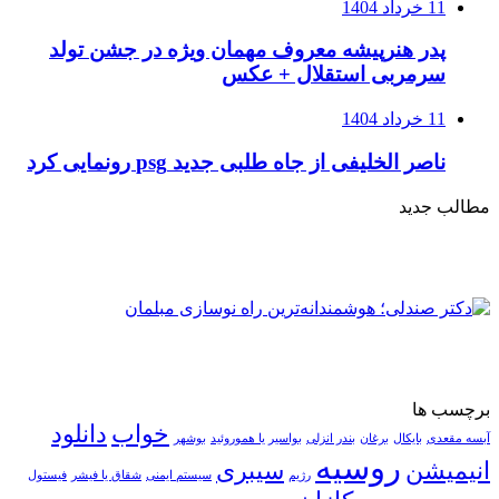
11 خرداد 1404
پدر هنرپیشه معروف مهمان ویژه در جشن تولد
سرمربی استقلال + عکس
11 خرداد 1404
ناصر الخلیفی از جاه طلبی جدید psg رونمایی کرد
مطالب جدید
برچسب ها
خواب
دانلود
آبسه مقعدی
بایکال
برغان
بندر انزلی
بواسیر یا هموروئید
بوشهر
روسیه
انیمیشن
سیبری
رژیم
سیستم ایمنی
شقاق یا فیشر
فیستول