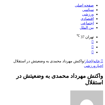
برای
صفحه اصلی
سیاسی
ورزشی
اقتصادی
اجتماعی
بین الملل
℃
تهران
37
نوشته
تصادفی
تغییر
پوسته
جستجو
برای
خانه
/
اخبار
/
واکنش مهرداد محمدی به وضعیتش در استقلال
اخبار
ورزشی
واکنش مهرداد محمدی به وضعیتش در
استقلال
ارسال
به
ایمیل