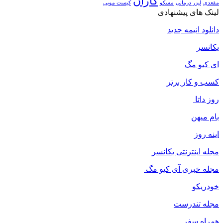
کازان
مقعدی
لیزر درمانی
مسکو
کیست مویی
لینک های پیشنهادی
دانلود انیمه جدید
یکانسر
ای کیو مگ
کسب و کار برتر
روز داتا
بام میهن
اینه روز
مجله اینترنتی یکانسر
مجله خبری آی کیو مگ
خودریکو
مجله‌ تندرست
همراه سفر