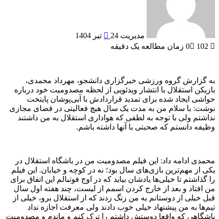
مدیریت
24 تیر 1404
102
0
زمان مطالعه یک دقیقه
به گزارش گروه ورزشی خبرگزاری دانشجو، مهرداد محمدی،
بازیکن استقلال با انتشار ویدئویی از لحظه مصدومیت خود درباره
حواشی ایجاد شده برای تمدید قراردادش با آبی‌پوشان پایتخت
نوشت: با سلام من به مدت یک سال هیچ فعالیتی در فضای مجازی
نداشتم ولی با توجه به لطفی که هواداری استقلال به من داشتند
وظیفه دانستم که صحبتی با آنها داشته باشم.
محمدی ادامه داد: این فیلم مصدومیت من در باشگاه استقلال در
یکی از مهم‌ترین بازی‌های سال بود؛ نه در کوچه و خیابان. این فیلم
را گذاشتم تا خیلی‌ها یادشان بیاید که در اوج فوتبالم این اتفاق برای
من افتاد و بعد از خارج کردن اسمم از لیست، چند هفته اول سال
قبل خیلی از دوستانم به من زنگ زدند که از استقلال برو، خیلی از
تیم‌ها به من پیشنهاد خیلی خوب دادند ولی معرفت اجازه نداد
باشگاهی که واقعا دوستش داشتم را ترک کنم و ماندم و مصدومیت