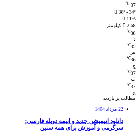
℃
37
38º - 34º
11%
2.68 کیلومتر
℃
38
د
℃
35
س
℃
36
چ
℃
37
پ
℃
37
ج
مطالب پر بازدید
22 مرداد 1404
دانلود انیمیشن جدید و انیمه دوبله فارسی:
سرگرمی و آموزش برای همه سنین