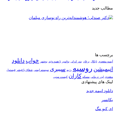
مطالب جدید
برچسب ها
خواب
دانلود
آبسه مقعدی
بایکال
برغان
بندر انزلی
بواسیر یا هموروئید
بوشهر
روسیه
انیمیشن
سیبری
رژیم
سیستم ایمنی
شقاق یا فیشر
فیستول
کازان
مقعدی
لیزر درمانی
مسکو
کیست مویی
لینک های پیشنهادی
دانلود انیمه جدید
یکانسر
ای کیو مگ