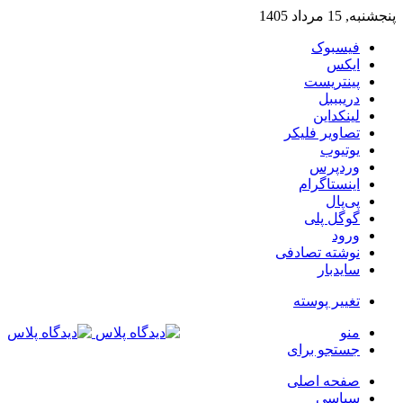
پنجشنبه, 15 مرداد 1405
فیسبوک
ایکس
پینتریست
دریبببل
لینکداین
تصاویر فلیکر
یوتیوب
وردپرس
اینستاگرام
پی‌پال
گوگل پلی
ورود
نوشته تصادفی
سایدبار
تغییر پوسته
منو
جستجو برای
صفحه اصلی
سیاسی