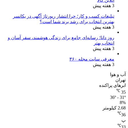
آنلاین کالا
3 هفته پیش
تبلیغات کسب و کار؛ چرا انتشار رپورتاژ آگهی در یکانسر
بهترین انتخاب برای رشد برند شما است؟
3 هفته پیش
روز داتا؛ رسانه‌ای جامع برای زندگی هوشمند، سفر آسان و
انتخاب بهتر
3 هفته پیش
معرفی سایت مجله ۳۶۰
3 هفته پیش
آب و هوا
تهران
ابرهای پراکنده
℃
35
36º - 31º
8%
2.68 کیلومتر
℃
36
پ
℃
33