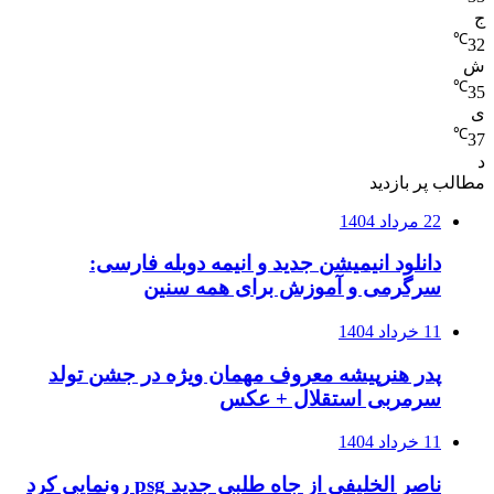
ج
℃
32
ش
℃
35
ی
℃
37
د
مطالب پر بازدید
22 مرداد 1404
دانلود انیمیشن جدید و انیمه دوبله فارسی:
سرگرمی و آموزش برای همه سنین
11 خرداد 1404
پدر هنرپیشه معروف مهمان ویژه در جشن تولد
سرمربی استقلال + عکس
11 خرداد 1404
ناصر الخلیفی از جاه طلبی جدید psg رونمایی کرد