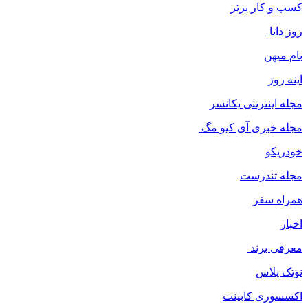
کسب و کار برتر
روز داتا
بام میهن
اینه روز
مجله اینترنتی یکانسر
مجله خبری آی کیو مگ
خودریکو
مجله‌ تندرست
همراه سفر
اخبار
معرفی برند
نوتک پلاس
اکسسوری کابینت