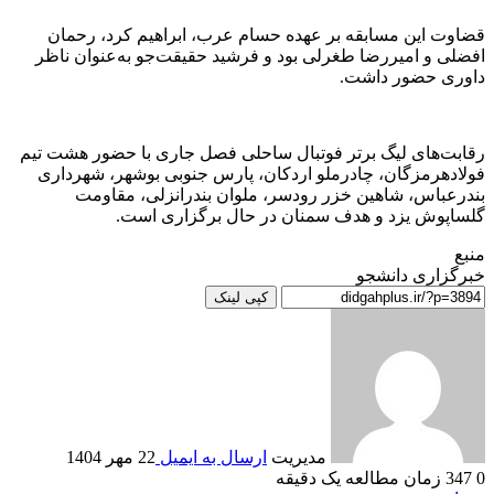
قضاوت این مسابقه بر عهده حسام عرب، ابراهیم کرد، رحمان
افضلی و امیررضا طغرلی بود و فرشید حقیقت‌جو به‌عنوان ناظر
داوری حضور داشت.
رقابت‌های لیگ برتر فوتبال ساحلی فصل جاری با حضور هشت تیم
فولادهرمزگان، چادرملو اردکان، پارس جنوبی بوشهر، شهرداری
بندرعباس، شاهین خزر رودسر، ملوان بندرانزلی، مقاومت
گلساپوش یزد و هدف سمنان در حال برگزاری است.
منبع
خبرگزاری دانشجو
کپی لینک
مدیریت
ارسال به ایمیل
22 مهر 1404
0
347
زمان مطالعه یک دقیقه