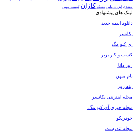
کازان
مقعدی
لیزر درمانی
مسکو
کیست مویی
لینک های پیشنهادی
دانلود انیمه جدید
یکانسر
ای کیو مگ
کسب و کار برتر
روز داتا
بام میهن
اینه روز
مجله اینترنتی یکانسر
مجله خبری آی کیو مگ
خودریکو
مجله‌ تندرست