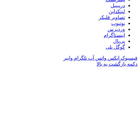
دریبببل
لینکداین
تصاویر فلیکر
یوتیوب
وردپرس
اینستاگرام
پی‌پال
گوگل پلی
فیسبوک
ایکس
واتس آپ
تلگرام
وایبر
دکمه بازگشت به بالا