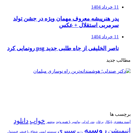
11 خرداد 1404
پدر هنرپیشه معروف مهمان ویژه در جشن تولد
سرمربی استقلال + عکس
11 خرداد 1404
ناصر الخلیفی از جاه طلبی جدید psg رونمایی کرد
مطالب جدید
برچسب ها
خواب
دانلود
آبسه مقعدی
بایکال
برغان
بندر انزلی
بواسیر یا هموروئید
بوشهر
روسیه
انیمیشن
سیبری
رژیم
سیستم ایمنی
شقاق یا فیشر
فیستول