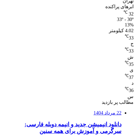
تهران
ابرهای پراکنده
℃
32
33º - 30º
13%
4.02 کیلومتر
℃
33
ج
℃
33
ش
℃
35
ی
℃
37
د
℃
36
س
مطالب پر بازدید
22 مرداد 1404
دانلود انیمیشن جدید و انیمه دوبله فارسی:
سرگرمی و آموزش برای همه سنین