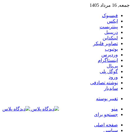
جمعه, 16 مرداد 1405
فیسبوک
ایکس
پینتریست
دریبببل
لینکداین
تصاویر فلیکر
یوتیوب
وردپرس
اینستاگرام
پی‌پال
گوگل پلی
ورود
نوشته تصادفی
سایدبار
تغییر پوسته
منو
جستجو برای
صفحه اصلی
سیاسی