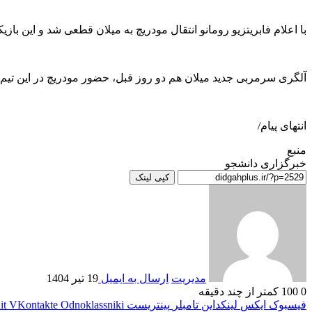
با اعلام فابریتزیو رومانو انتقال مودریچ به میلان قطعی شد و این با
آلگری سرمربی جدید میلان هم دو روز قبل، حضور مودریچ در این تیم را اعلام کرد تا این بازیکن ۳۹ ساله به حضورش در مست
انتهای پیام/
منبع
خبرگزاری دانشجو
کپی لینک
مدیریت
ارسال به ایمیل
19 تیر 1404
0
100
کمتر از چند دقیقه
فیسبوک
ایکس
لینکداین
تامبلر
پینتریست
Odnoklassniki
VKontakte
it