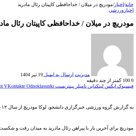
خانه
/
اخبار
/
مودریچ در میلان / خداحافظی کاپیتان رئال مادرید
اخبار
ورزشی
مودریچ در میلان / خداحافظی کاپیتان رئال ماد
مدیریت
ارسال به ایمیل
19 تیر 1404
0
100
کمتر از چند دقیقه
فیسبوک
ایکس
لینکداین
تامبلر
پینتریست
Odnoklassniki
VKontakte
it
به گزارش گروه ورزشی خبرگزاری دانشجو، لوکا مودریچ از سال ۲۰۱۲ در رئال مادرید بازی می کند و همواره از بازیکنان تاثیر گذار و کلیدی این تیم بوده است.
مودریچ برای آخرین بار با پیراهن رئال مادرید به میدان رفت و شکست 