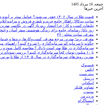
جمعه, 16 مرداد 1405
آخرین خبرها
قیمت طلا در سال ۱۴۰۶ چقدر می‌شود؟ عوامل موثر بر آینده طلا
سایت بیدکالا؛ راهکار جامع خرید،و پلتفرم فروش و مزایده آنلاین 
تبلیغات کسب و کار؛ چرا انتشار رپورتاژ آگهی در یکانسر بهتری
روز داتا؛ رسانه‌ای جامع برای زندگی هوشمند، سفر آسان و انتخ
معرفی سایت مجله ۳۶۰
معرفی برند؛ بهترین مرجع معرفی کسب‌وکارها، برندها و خدمات
چگونه با سرمایه کم سرمایه‌گذاری را شروع کنیم؟ راهنمای مبت
سرمایه‌گذاری در طلا بهتر است یا دلار؟ مقایسه کامل سود و 
با ۱۰ میلیون تومان کجا سرمایه‌گذاری کنیم؟ بررسی سودآورترین گزینه‌ها
بهترین روش‌های سرمایه‌گذاری در سال ۱۴۰۵؛ از طلا تا بورس و ارز دیجیتال
فیسبوک
ایکس
پینتریست
دریبببل
لینکداین
تصاویر فلیکر
یوتیوب
وردپرس
اینستاگرام