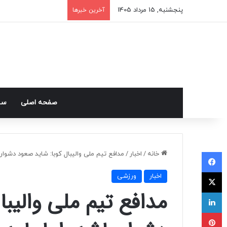
پنجشنبه, 15 مرداد 1405
آخرین خبرها
صفحه اصلی
سی
فیسبوک
خانه
/
اخبار
/
مدافع تیم ملی والیبال کوبا: شاید صعود دشوار 
ایکس
اخبار
ورزشی
مدافع تیم ملی والیبا
لینکداین
پینتریست