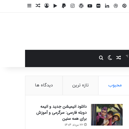
وک
یکس
پینتریست
دریبببل
لینکداین
یوتیوب
تصاویر فلیکر
وردپرس
پی‌پال
اینستاگرام
گوگل پلی
ورود
سایدبار
نوشته تصادفی
℃
نوشته تصادفی
تغییر پوسته
جستجو برای
محبوب
تازه ترین
دیدگاه ها
دانلود انیمیشن جدید و انیمه
دوبله فارسی: سرگرمی و آموزش
برای همه سنین
22 مرداد 1404