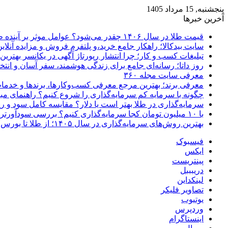
پنجشنبه, 15 مرداد 1405
آخرین خبرها
قیمت طلا در سال ۱۴۰۶ چقدر می‌شود؟ عوامل موثر بر آینده طلا
سایت بیدکالا؛ راهکار جامع خرید،و پلتفرم فروش و مزایده آنلاین 
تبلیغات کسب و کار؛ چرا انتشار رپورتاژ آگهی در یکانسر بهتری
روز داتا؛ رسانه‌ای جامع برای زندگی هوشمند، سفر آسان و انتخ
معرفی سایت مجله ۳۶۰
معرفی برند؛ بهترین مرجع معرفی کسب‌وکارها، برندها و خدمات
چگونه با سرمایه کم سرمایه‌گذاری را شروع کنیم؟ راهنمای مبت
سرمایه‌گذاری در طلا بهتر است یا دلار؟ مقایسه کامل سود و 
با ۱۰ میلیون تومان کجا سرمایه‌گذاری کنیم؟ بررسی سودآورترین گزینه‌ها
بهترین روش‌های سرمایه‌گذاری در سال ۱۴۰۵؛ از طلا تا بورس و ارز دیجیتال
فیسبوک
ایکس
پینتریست
دریبببل
لینکداین
تصاویر فلیکر
یوتیوب
وردپرس
اینستاگرام