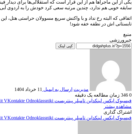
یکی از این ماجرا‌ها هم از این قرار است که استقلالی‌ها برای دیدار ف
سابقه خوبی هم ندارد، چندین مرتبه سعی کرد خودش را به اردوی آبی پو
اتفاقی که البته رخ نداد و با واکنش سریع مسوولان حراستی هتل، این ف
تابستانی اش در نطفه خفه شود!
منبع
خبرورزشی
کپی لینک
مدیریت
ارسال به ایمیل
11 خرداد 1404
0
346
زمان مطالعه یک دقیقه
فیسبوک
ایکس
لینکداین
تامبلر
پینتریست
Odnoklassniki
VKontakte
it
مشاهده بیشتر
اشتراک گذاری
فیسبوک
ایکس
لینکداین
تامبلر
پینتریست
Odnoklassniki
VKontakte
it